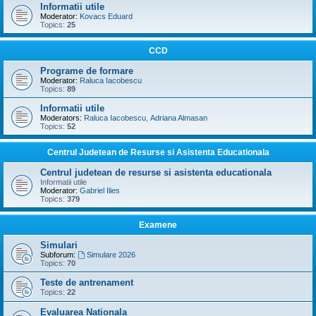
Informatii utile
Moderator:
Kovacs Eduard
Topics:
25
CCD
Programe de formare
Moderator:
Raluca Iacobescu
Topics:
89
Informatii utile
Moderators:
Raluca Iacobescu
,
Adriana Almasan
Topics:
52
Centrul Judetean de Resurse si Asistenta Educationala
Centrul judetean de resurse si asistenta educationala
Informatii utile
Moderator:
Gabriel Ilies
Topics:
379
Examene
Simulari
Subforum:
Simulare 2026
Topics:
70
Teste de antrenament
Topics:
22
Evaluarea Nationala