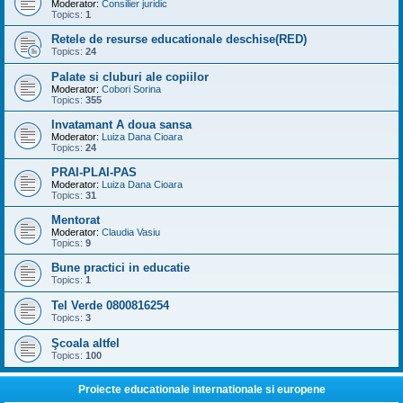
Moderator:
Consilier juridic
Topics:
1
Retele de resurse educationale deschise(RED)
Topics:
24
Palate si cluburi ale copiilor
Moderator:
Cobori Sorina
Topics:
355
Invatamant A doua sansa
Moderator:
Luiza Dana Cioara
Topics:
24
PRAI-PLAI-PAS
Moderator:
Luiza Dana Cioara
Topics:
31
Mentorat
Moderator:
Claudia Vasiu
Topics:
9
Bune practici in educatie
Topics:
1
Tel Verde 0800816254
Topics:
3
Şcoala altfel
Topics:
100
Proiecte educationale internationale si europene