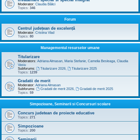
Moderator:
Claudia Bălici
Topics:
346
Forum
Centrul județean de excelență
Moderator:
Cristina Vlad
Topics:
80
Managementul resurselor umane
Titularizare
Moderators:
Adriana Almasan
,
Maria Stefanie
,
Camelia Besleaga
,
Claudia
Vasiu
Subforums:
Titularizare 2026
,
Titularizare 2025
Topics:
1239
Gradatii de merit
Moderator:
Adriana Almasan
Subforums:
Gradatii de merit 2026
,
Gradatii de merit 2025
Topics:
59
Simpozioane, Seminarii si Concursuri scolare
Concurs judetean de proiecte educative
Topics:
271
Simpozioane
Topics:
200
Seminarii