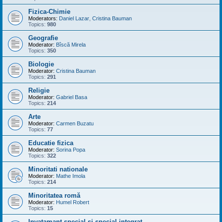
Fizica-Chimie
Moderators:
Daniel Lazar
,
Cristina Bauman
Topics:
980
Geografie
Moderator:
Bîscă Mirela
Topics:
350
Biologie
Moderator:
Cristina Bauman
Topics:
291
Religie
Moderator:
Gabriel Basa
Topics:
214
Arte
Moderator:
Carmen Buzatu
Topics:
77
Educatie fizica
Moderator:
Sorina Popa
Topics:
322
Minoritati nationale
Moderator:
Mathe Imola
Topics:
214
Minoritatea romă
Moderator:
Humel Robert
Topics:
15
Invatamant special si special integrat