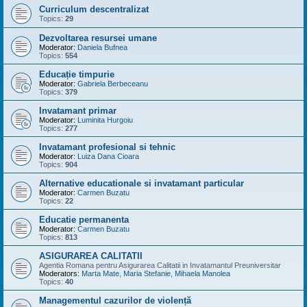
Curriculum descentralizat
Topics:
29
Dezvoltarea resursei umane
Moderator:
Daniela Bufnea
Topics:
554
Educație timpurie
Moderator:
Gabriela Berbeceanu
Topics:
379
Invatamant primar
Moderator:
Luminita Hurgoiu
Topics:
277
Invatamant profesional si tehnic
Moderator:
Luiza Dana Cioara
Topics:
904
Alternative educationale si invatamant particular
Moderator:
Carmen Buzatu
Topics:
22
Educatie permanenta
Moderator:
Carmen Buzatu
Topics:
813
ASIGURAREA CALITATII
Agentia Romana pentru Asigurarea Calitatii in Invatamantul Preuniversitar
Moderators:
Marta Mate
,
Maria Stefanie
,
Mihaela Manolea
Topics:
40
Managementul cazurilor de violență