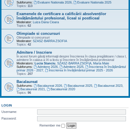
Subforums:
Evaluare Nationala 2026
,
Evaluare Nationala 2025
Topics:
113
Examenele de certificare a calificării absolvenților
învățământului profesional, liceal si postliceal
Moderator:
Luiza Dana Cioara
Topics:
62
Olimpiade si concursuri
Olimpiade si concursuri
Moderator:
SZASZ-BARRA ZSOFIA
Topics:
42
Admitere / Inscriere
În acest forum găsiţi informaţii despre înscrierea în clasa pregătitoare / clasa I,
admitere în calasa a IX-a liceu şi înscriere în învăţământul profesional
Moderators:
Lucia Stanciu
,
SZASZ-BARRA ZSOFIA
,
Marta Mate
Subforums:
Admitere 2026
,
Admitere 2025
,
Înscrierea în învățământul
primar 2026 - 2027
,
Înscrierea în învățământul primar 2025 - 2026
Topics:
207
Bacalaureat
Subforums:
Bacalaureat 2026
,
Bacalaureat 2025
,
Bacalaureat 2023
,
Bacalaureat 2021
,
Bacalaureat 2020
Topics:
96
LOGIN
Username:
Password:
Remember me