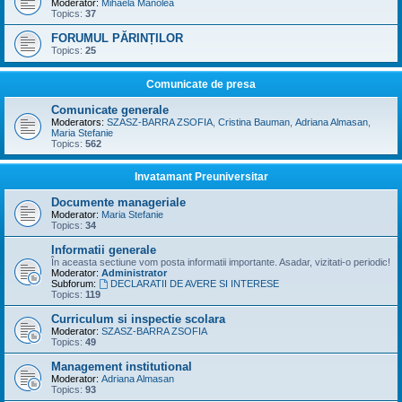
Moderator:
Mihaela Manolea
Topics:
37
FORUMUL PĂRINȚILOR
Topics:
25
Comunicate de presa
Comunicate generale
Moderators:
SZASZ-BARRA ZSOFIA
,
Cristina Bauman
,
Adriana Almasan
,
Maria Stefanie
Topics:
562
Invatamant Preuniversitar
Documente manageriale
Moderator:
Maria Stefanie
Topics:
34
Informatii generale
În aceasta sectiune vom posta informatii importante. Asadar, vizitati-o periodic!
Moderator:
Administrator
Subforum:
DECLARATII DE AVERE SI INTERESE
Topics:
119
Curriculum si inspectie scolara
Moderator:
SZASZ-BARRA ZSOFIA
Topics:
49
Management institutional
Moderator:
Adriana Almasan
Topics:
93