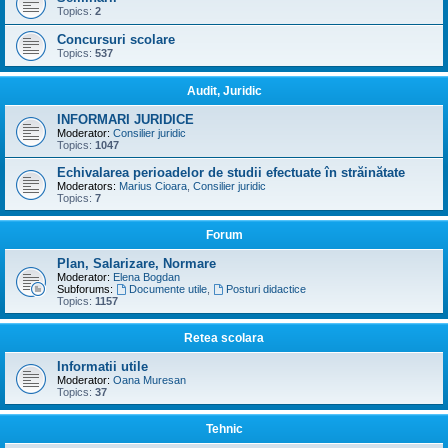
Topics:
2
Concursuri scolare
Topics:
537
Audit, Juridic
INFORMARI JURIDICE
Moderator:
Consilier juridic
Topics:
1047
Echivalarea perioadelor de studii efectuate în străinătate
Moderators:
Marius Cioara
,
Consilier juridic
Topics:
7
Forum
Plan, Salarizare, Normare
Moderator:
Elena Bogdan
Subforums:
Documente utile
,
Posturi didactice
Topics:
1157
Retea scolara
Informatii utile
Moderator:
Oana Muresan
Topics:
37
Tehnic