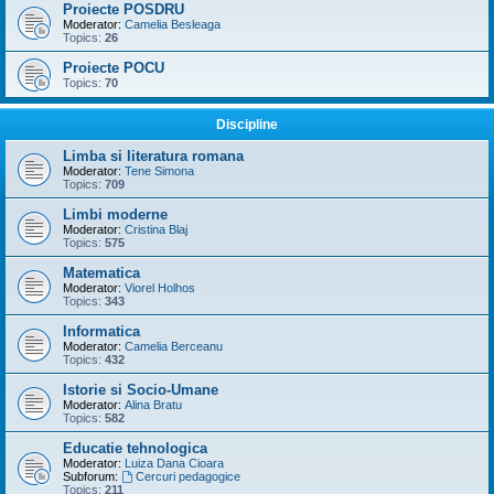
Proiecte POSDRU
Moderator:
Camelia Besleaga
Topics:
26
Proiecte POCU
Topics:
70
Discipline
Limba si literatura romana
Moderator:
Tene Simona
Topics:
709
Limbi moderne
Moderator:
Cristina Blaj
Topics:
575
Matematica
Moderator:
Viorel Holhos
Topics:
343
Informatica
Moderator:
Camelia Berceanu
Topics:
432
Istorie si Socio-Umane
Moderator:
Alina Bratu
Topics:
582
Educatie tehnologica
Moderator:
Luiza Dana Cioara
Subforum:
Cercuri pedagogice
Topics:
211