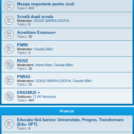
Mesaje importante pentru scoli
Topics:
413
Școală după școala
Moderator:
SZASZ-BARRA ZSOFIA
Topics:
5
Acreditare Erasmus+
Topics:
26
PNRR
Moderator:
Claudia Bălici
Topics:
4
ROSE
Moderators:
Marta Mate
,
Claudia Bălici
Topics:
16
PNRAS
Moderators:
SZASZ-BARRA ZSOFIA
,
Claudia Bălici
Topics:
21
ERASMUS +
Subforum:
VR Workouts
Topics:
404
Proiecte
Educație fără bariere: Universitate, Progres, Transformare
(Edu- UPT)
Topics:
8