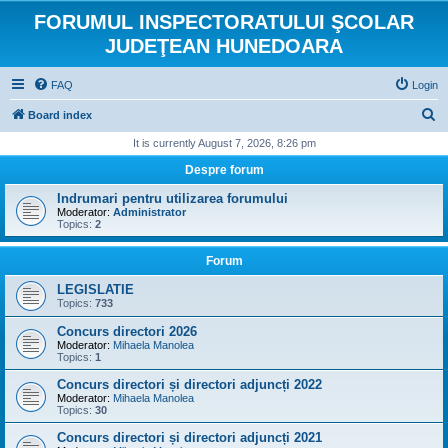
FORUMUL INSPECTORATULUI ŞCOLAR
JUDEŢEAN HUNEDOARA
FAQ
Login
S
Board index
e
It is currently August 7, 2026, 8:26 pm
a
Despre forum
r
Indrumari pentru utilizarea forumului
c
Moderator:
Administrator
Topics:
2
h
Forum
LEGISLATIE
Topics:
733
Concurs directori 2026
Moderator:
Mihaela Manolea
Topics:
1
Concurs directori și directori adjuncți 2022
Moderator:
Mihaela Manolea
Topics:
30
Concurs directori și directori adjuncți 2021