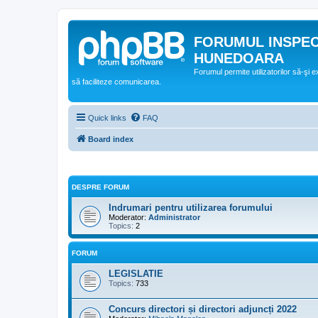
FORUMUL INSPE
HUNEDOARA
Forumul permite utilizatorilor să-şi 
să faciliteze comunicarea.
Quick links
FAQ
Board index
DESPRE FORUM
Indrumari pentru utilizarea forumului
Moderator:
Administrator
Topics:
2
FORUM
LEGISLATIE
Topics:
733
Concurs directori și directori adjuncți 2022