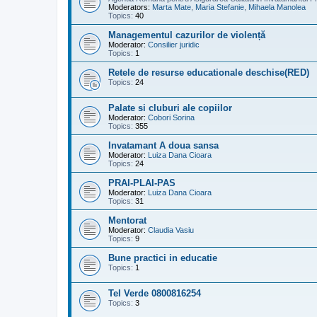
Moderators:
Marta Mate
,
Maria Stefanie
,
Mihaela Manolea
Topics:
40
Managementul cazurilor de violență
Moderator:
Consilier juridic
Topics:
1
Retele de resurse educationale deschise(RED)
Topics:
24
Palate si cluburi ale copiilor
Moderator:
Cobori Sorina
Topics:
355
Invatamant A doua sansa
Moderator:
Luiza Dana Cioara
Topics:
24
PRAI-PLAI-PAS
Moderator:
Luiza Dana Cioara
Topics:
31
Mentorat
Moderator:
Claudia Vasiu
Topics:
9
Bune practici in educatie
Topics:
1
Tel Verde 0800816254
Topics:
3