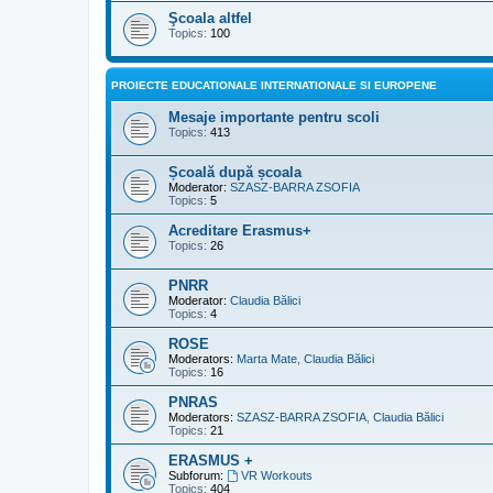
Şcoala altfel
Topics:
100
PROIECTE EDUCATIONALE INTERNATIONALE SI EUROPENE
Mesaje importante pentru scoli
Topics:
413
Școală după școala
Moderator:
SZASZ-BARRA ZSOFIA
Topics:
5
Acreditare Erasmus+
Topics:
26
PNRR
Moderator:
Claudia Bălici
Topics:
4
ROSE
Moderators:
Marta Mate
,
Claudia Bălici
Topics:
16
PNRAS
Moderators:
SZASZ-BARRA ZSOFIA
,
Claudia Bălici
Topics:
21
ERASMUS +
Subforum:
VR Workouts
Topics:
404