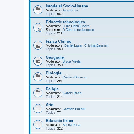
Istorie si Socio-Umane
Moderator:
Alina Bratu
Topics:
582
Educatie tehnologica
Moderator:
Luiza Dana Cioara
Subforum:
Cercuri pedagogice
Topics:
211
Fizica-Chimie
Moderators:
Daniel Lazar
,
Cristina Bauman
Topics:
980
Geografie
Moderator:
Bîscă Mirela
Topics:
350
Biologie
Moderator:
Cristina Bauman
Topics:
291
Religie
Moderator:
Gabriel Basa
Topics:
214
Arte
Moderator:
Carmen Buzatu
Topics:
77
Educatie fizica
Moderator:
Sorina Popa
Topics:
322