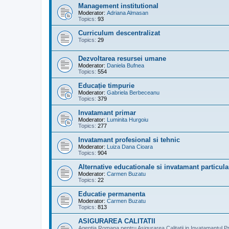
Management institutional
Moderator:
Adriana Almasan
Topics:
93
Curriculum descentralizat
Topics:
29
Dezvoltarea resursei umane
Moderator:
Daniela Bufnea
Topics:
554
Educație timpurie
Moderator:
Gabriela Berbeceanu
Topics:
379
Invatamant primar
Moderator:
Luminita Hurgoiu
Topics:
277
Invatamant profesional si tehnic
Moderator:
Luiza Dana Cioara
Topics:
904
Alternative educationale si invatamant particula
Moderator:
Carmen Buzatu
Topics:
22
Educatie permanenta
Moderator:
Carmen Buzatu
Topics:
813
ASIGURAREA CALITATII
Agentia Romana pentru Asigurarea Calitatii in Invatamantul Pr