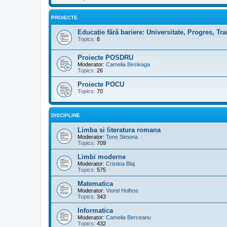
PROIECTE
Educație fără bariere: Universitate, Progres, T
Topics:
8
Proiecte POSDRU
Moderator:
Camelia Besleaga
Topics:
26
Proiecte POCU
Topics:
70
DISCIPLINE
Limba si literatura romana
Moderator:
Tene Simona
Topics:
709
Limbi moderne
Moderator:
Cristina Blaj
Topics:
575
Matematica
Moderator:
Viorel Holhos
Topics:
343
Informatica
Moderator:
Camelia Berceanu
Topics:
432