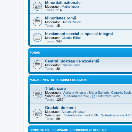
Minoritati nationale
Moderator:
Mathe Imola
Topics:
214
Minoritatea romă
Moderator:
Humel Robert
Topics:
15
Invatamant special si special integrat
Moderator:
Claudia Bălici
Topics:
346
FORUM
Centrul județean de excelență
Moderator:
Cristina Vlad
Topics:
80
MANAGEMENTUL RESURSELOR UMANE
Titularizare
Moderators:
Adriana Almasan
,
Maria Stefanie
,
Camelia Besle
Subforums:
Titularizare 2026
,
Titularizare 2025
Topics:
1239
Gradatii de merit
Moderator:
Adriana Almasan
Subforums:
Gradatii de merit 2026
,
Gradatii de merit 20
Topics:
59
SIMPOZIOANE, SEMINARII SI CONCURSURI SCOLARE