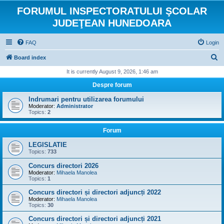
FORUMUL INSPECTORATULUI ŞCOLAR
JUDEŢEAN HUNEDOARA
FAQ
Login
S
Board index
e
It is currently August 9, 2026, 1:46 am
a
Despre forum
r
Indrumari pentru utilizarea forumului
c
Moderator:
Administrator
Topics:
2
h
Forum
LEGISLATIE
Topics:
733
Concurs directori 2026
Moderator:
Mihaela Manolea
Topics:
1
Concurs directori și directori adjuncți 2022
Moderator:
Mihaela Manolea
Topics:
30
Concurs directori și directori adjuncți 2021