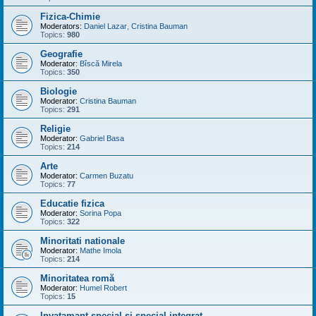
Fizica-Chimie
Moderators:
Daniel Lazar
,
Cristina Bauman
Topics:
980
Geografie
Moderator:
Bîscă Mirela
Topics:
350
Biologie
Moderator:
Cristina Bauman
Topics:
291
Religie
Moderator:
Gabriel Basa
Topics:
214
Arte
Moderator:
Carmen Buzatu
Topics:
77
Educatie fizica
Moderator:
Sorina Popa
Topics:
322
Minoritati nationale
Moderator:
Mathe Imola
Topics:
214
Minoritatea romă
Moderator:
Humel Robert
Topics:
15
Invatamant special si special integrat