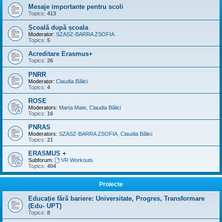
Mesaje importante pentru scoli
Topics:
413
Școală după școala
Moderator:
SZASZ-BARRA ZSOFIA
Topics:
5
Acreditare Erasmus+
Topics:
26
PNRR
Moderator:
Claudia Bălici
Topics:
4
ROSE
Moderators:
Marta Mate
,
Claudia Bălici
Topics:
16
PNRAS
Moderators:
SZASZ-BARRA ZSOFIA
,
Claudia Bălici
Topics:
21
ERASMUS +
Subforum:
VR Workouts
Topics:
404
Proiecte
Educație fără bariere: Universitate, Progres, Transformare
(Edu- UPT)
Topics:
8