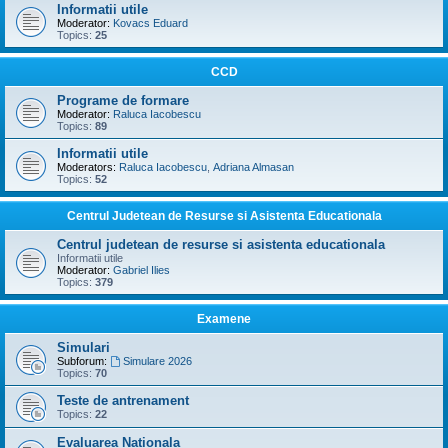
Informatii utile
Moderator:
Kovacs Eduard
Topics:
25
CCD
Programe de formare
Moderator:
Raluca Iacobescu
Topics:
89
Informatii utile
Moderators:
Raluca Iacobescu
,
Adriana Almasan
Topics:
52
Centrul Judetean de Resurse si Asistenta Educationala
Centrul judetean de resurse si asistenta educationala
Informatii utile
Moderator:
Gabriel Ilies
Topics:
379
Examene
Simulari
Subforum:
Simulare 2026
Topics:
70
Teste de antrenament
Topics:
22
Evaluarea Nationala