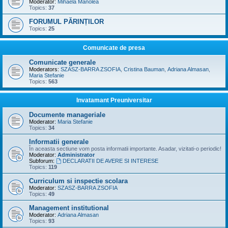
Moderator:
Mihaela Manolea
Topics:
37
FORUMUL PĂRINȚILOR
Topics:
25
Comunicate de presa
Comunicate generale
Moderators:
SZASZ-BARRA ZSOFIA
,
Cristina Bauman
,
Adriana Almasan
,
Maria Stefanie
Topics:
563
Invatamant Preuniversitar
Documente manageriale
Moderator:
Maria Stefanie
Topics:
34
Informatii generale
În aceasta sectiune vom posta informatii importante. Asadar, vizitati-o periodic!
Moderator:
Administrator
Subforum:
DECLARATII DE AVERE SI INTERESE
Topics:
119
Curriculum si inspectie scolara
Moderator:
SZASZ-BARRA ZSOFIA
Topics:
49
Management institutional
Moderator:
Adriana Almasan
Topics:
93