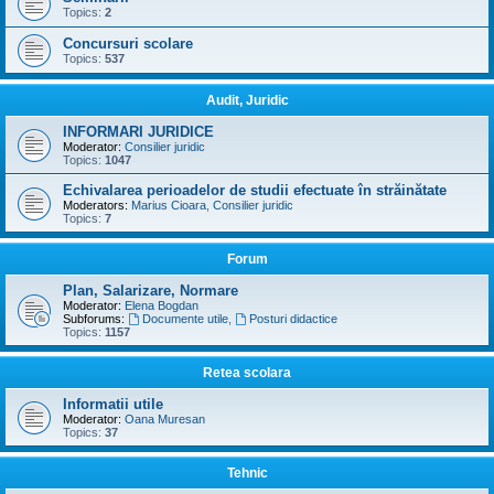
Topics:
2
Concursuri scolare
Topics:
537
Audit, Juridic
INFORMARI JURIDICE
Moderator:
Consilier juridic
Topics:
1047
Echivalarea perioadelor de studii efectuate în străinătate
Moderators:
Marius Cioara
,
Consilier juridic
Topics:
7
Forum
Plan, Salarizare, Normare
Moderator:
Elena Bogdan
Subforums:
Documente utile
,
Posturi didactice
Topics:
1157
Retea scolara
Informatii utile
Moderator:
Oana Muresan
Topics:
37
Tehnic