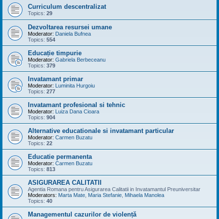
Curriculum descentralizat
Topics:
29
Dezvoltarea resursei umane
Moderator:
Daniela Bufnea
Topics:
554
Educație timpurie
Moderator:
Gabriela Berbeceanu
Topics:
379
Invatamant primar
Moderator:
Luminita Hurgoiu
Topics:
277
Invatamant profesional si tehnic
Moderator:
Luiza Dana Cioara
Topics:
904
Alternative educationale si invatamant particular
Moderator:
Carmen Buzatu
Topics:
22
Educatie permanenta
Moderator:
Carmen Buzatu
Topics:
813
ASIGURAREA CALITATII
Agentia Romana pentru Asigurarea Calitatii in Invatamantul Preuniversitar
Moderators:
Marta Mate
,
Maria Stefanie
,
Mihaela Manolea
Topics:
40
Managementul cazurilor de violență