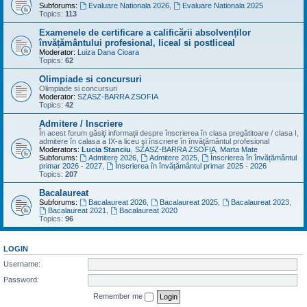
Subforums:
Evaluare Nationala 2026
,
Evaluare Nationala 2025
Topics:
113
Examenele de certificare a calificării absolvenților
învățământului profesional, liceal si postliceal
Moderator:
Luiza Dana Cioara
Topics:
62
Olimpiade si concursuri
Olimpiade si concursuri
Moderator:
SZASZ-BARRA ZSOFIA
Topics:
42
Admitere / Inscriere
În acest forum găsiţi informaţii despre înscrierea în clasa pregătitoare / clasa I,
admitere în calasa a IX-a liceu şi înscriere în învăţământul profesional
Moderators:
Lucia Stanciu
,
SZASZ-BARRA ZSOFIA
,
Marta Mate
Subforums:
Admitere 2026
,
Admitere 2025
,
Înscrierea în învățământul
primar 2026 - 2027
,
Înscrierea în învățământul primar 2025 - 2026
Topics:
207
Bacalaureat
Subforums:
Bacalaureat 2026
,
Bacalaureat 2025
,
Bacalaureat 2023
,
Bacalaureat 2021
,
Bacalaureat 2020
Topics:
96
LOGIN
Username:
Password:
Remember me