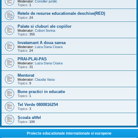
Moderator:
Consilier juridic
Topics:
1
Retele de resurse educationale deschise(RED)
Topics:
24
Palate si cluburi ale copiilor
Moderator:
Cobori Sorina
Topics:
355
Invatamant A doua sansa
Moderator:
Luiza Dana Cioara
Topics:
24
PRAI-PLAI-PAS
Moderator:
Luiza Dana Cioara
Topics:
31
Mentorat
Moderator:
Claudia Vasiu
Topics:
9
Bune practici in educatie
Topics:
1
Tel Verde 0800816254
Topics:
3
Şcoala altfel
Topics:
100
Proiecte educationale internationale si europene