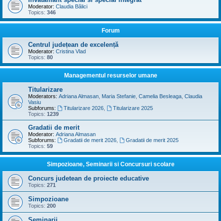
Moderator:
Claudia Bălici
Topics:
346
Forum
Centrul județean de excelență
Moderator:
Cristina Vlad
Topics:
80
Managementul resurselor umane
Titularizare
Moderators:
Adriana Almasan
,
Maria Stefanie
,
Camelia Besleaga
,
Claudia
Vasiu
Subforums:
Titularizare 2026
,
Titularizare 2025
Topics:
1239
Gradatii de merit
Moderator:
Adriana Almasan
Subforums:
Gradatii de merit 2026
,
Gradatii de merit 2025
Topics:
59
Simpozioane, Seminarii si Concursuri scolare
Concurs judetean de proiecte educative
Topics:
271
Simpozioane
Topics:
200
Seminarii