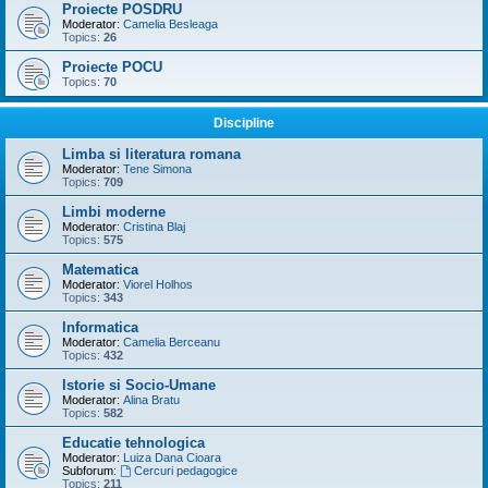
Proiecte POSDRU
Moderator:
Camelia Besleaga
Topics:
26
Proiecte POCU
Topics:
70
Discipline
Limba si literatura romana
Moderator:
Tene Simona
Topics:
709
Limbi moderne
Moderator:
Cristina Blaj
Topics:
575
Matematica
Moderator:
Viorel Holhos
Topics:
343
Informatica
Moderator:
Camelia Berceanu
Topics:
432
Istorie si Socio-Umane
Moderator:
Alina Bratu
Topics:
582
Educatie tehnologica
Moderator:
Luiza Dana Cioara
Subforum:
Cercuri pedagogice
Topics:
211