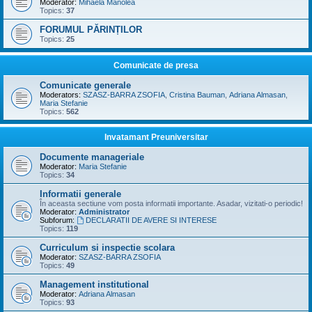
Moderator:
Mihaela Manolea
Topics:
37
FORUMUL PĂRINȚILOR
Topics:
25
Comunicate de presa
Comunicate generale
Moderators:
SZASZ-BARRA ZSOFIA
,
Cristina Bauman
,
Adriana Almasan
,
Maria Stefanie
Topics:
562
Invatamant Preuniversitar
Documente manageriale
Moderator:
Maria Stefanie
Topics:
34
Informatii generale
În aceasta sectiune vom posta informatii importante. Asadar, vizitati-o periodic!
Moderator:
Administrator
Subforum:
DECLARATII DE AVERE SI INTERESE
Topics:
119
Curriculum si inspectie scolara
Moderator:
SZASZ-BARRA ZSOFIA
Topics:
49
Management institutional
Moderator:
Adriana Almasan
Topics:
93