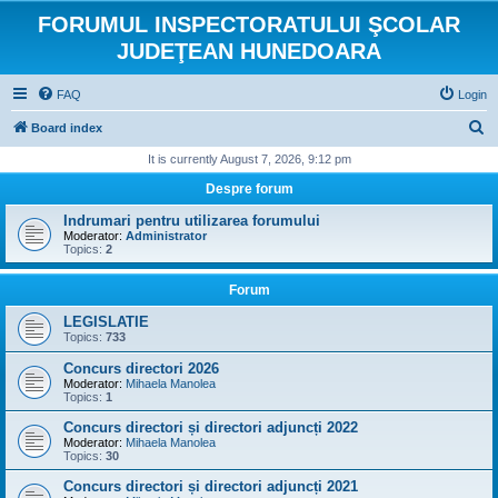
FORUMUL INSPECTORATULUI ŞCOLAR
JUDEŢEAN HUNEDOARA
FAQ
Login
S
Board index
e
It is currently August 7, 2026, 9:12 pm
a
Despre forum
r
Indrumari pentru utilizarea forumului
c
Moderator:
Administrator
Topics:
2
h
Forum
LEGISLATIE
Topics:
733
Concurs directori 2026
Moderator:
Mihaela Manolea
Topics:
1
Concurs directori și directori adjuncți 2022
Moderator:
Mihaela Manolea
Topics:
30
Concurs directori și directori adjuncți 2021