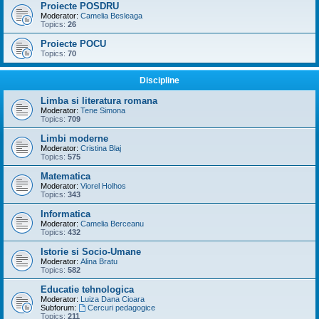
Proiecte POSDRU
Moderator:
Camelia Besleaga
Topics:
26
Proiecte POCU
Topics:
70
Discipline
Limba si literatura romana
Moderator:
Tene Simona
Topics:
709
Limbi moderne
Moderator:
Cristina Blaj
Topics:
575
Matematica
Moderator:
Viorel Holhos
Topics:
343
Informatica
Moderator:
Camelia Berceanu
Topics:
432
Istorie si Socio-Umane
Moderator:
Alina Bratu
Topics:
582
Educatie tehnologica
Moderator:
Luiza Dana Cioara
Subforum:
Cercuri pedagogice
Topics:
211