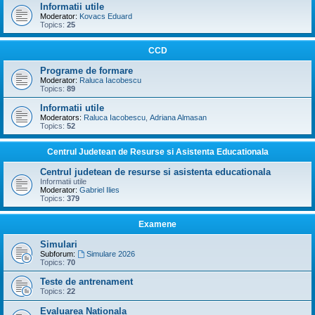
Informatii utile
Moderator:
Kovacs Eduard
Topics:
25
CCD
Programe de formare
Moderator:
Raluca Iacobescu
Topics:
89
Informatii utile
Moderators:
Raluca Iacobescu
,
Adriana Almasan
Topics:
52
Centrul Judetean de Resurse si Asistenta Educationala
Centrul judetean de resurse si asistenta educationala
Informatii utile
Moderator:
Gabriel Ilies
Topics:
379
Examene
Simulari
Subforum:
Simulare 2026
Topics:
70
Teste de antrenament
Topics:
22
Evaluarea Nationala