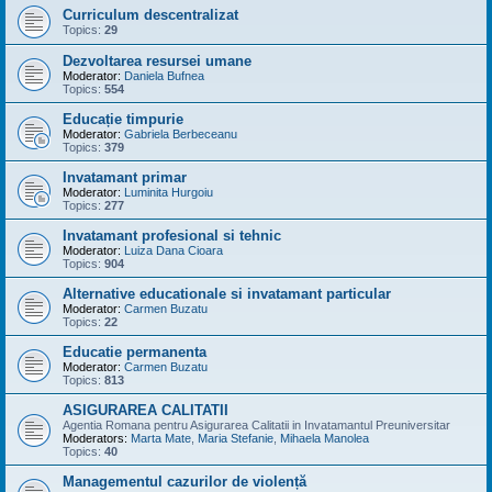
Curriculum descentralizat
Topics:
29
Dezvoltarea resursei umane
Moderator:
Daniela Bufnea
Topics:
554
Educație timpurie
Moderator:
Gabriela Berbeceanu
Topics:
379
Invatamant primar
Moderator:
Luminita Hurgoiu
Topics:
277
Invatamant profesional si tehnic
Moderator:
Luiza Dana Cioara
Topics:
904
Alternative educationale si invatamant particular
Moderator:
Carmen Buzatu
Topics:
22
Educatie permanenta
Moderator:
Carmen Buzatu
Topics:
813
ASIGURAREA CALITATII
Agentia Romana pentru Asigurarea Calitatii in Invatamantul Preuniversitar
Moderators:
Marta Mate
,
Maria Stefanie
,
Mihaela Manolea
Topics:
40
Managementul cazurilor de violență