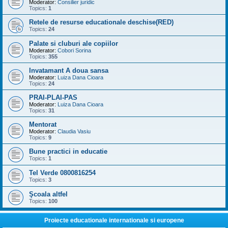
Moderator:
Consilier juridic
Topics:
1
Retele de resurse educationale deschise(RED)
Topics:
24
Palate si cluburi ale copiilor
Moderator:
Cobori Sorina
Topics:
355
Invatamant A doua sansa
Moderator:
Luiza Dana Cioara
Topics:
24
PRAI-PLAI-PAS
Moderator:
Luiza Dana Cioara
Topics:
31
Mentorat
Moderator:
Claudia Vasiu
Topics:
9
Bune practici in educatie
Topics:
1
Tel Verde 0800816254
Topics:
3
Şcoala altfel
Topics:
100
Proiecte educationale internationale si europene