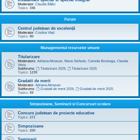
Moderator:
Claudia Bălici
Topics:
346
Forum
Centrul județean de excelență
Moderator:
Cristina Vlad
Topics:
80
Managementul resurselor umane
Titularizare
Moderators:
Adriana Almasan
,
Maria Stefanie
,
Camelia Besleaga
,
Claudia
Vasiu
Subforums:
Titularizare 2026
,
Titularizare 2025
Topics:
1239
Gradatii de merit
Moderator:
Adriana Almasan
Subforums:
Gradatii de merit 2026
,
Gradatii de merit 2025
Topics:
59
Simpozioane, Seminarii si Concursuri scolare
Concurs judetean de proiecte educative
Topics:
271
Simpozioane
Topics:
200
Seminarii