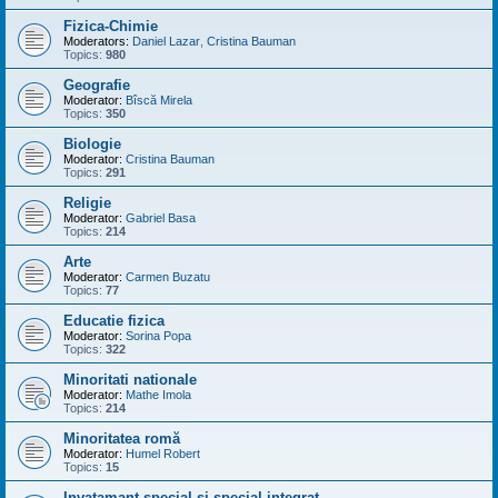
Fizica-Chimie
Moderators:
Daniel Lazar
,
Cristina Bauman
Topics:
980
Geografie
Moderator:
Bîscă Mirela
Topics:
350
Biologie
Moderator:
Cristina Bauman
Topics:
291
Religie
Moderator:
Gabriel Basa
Topics:
214
Arte
Moderator:
Carmen Buzatu
Topics:
77
Educatie fizica
Moderator:
Sorina Popa
Topics:
322
Minoritati nationale
Moderator:
Mathe Imola
Topics:
214
Minoritatea romă
Moderator:
Humel Robert
Topics:
15
Invatamant special si special integrat