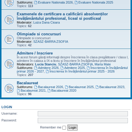
Subforums:
Evaluare Nationala 2026
,
Evaluare Nationala 2025
Topics:
113
Examenele de certificare a calificării absolvenților
învățământului profesional, liceal si postliceal
Moderator:
Luiza Dana Cioara
Topics:
62
Olimpiade si concursuri
Olimpiade si concursuri
Moderator:
SZASZ-BARRA ZSOFIA
Topics:
42
Admitere / Inscriere
În acest forum găsiţi informaţii despre înscrierea în clasa pregătitoare / clasa I,
admitere în calasa a IX-a liceu şi înscriere în învăţământul profesional
Moderators:
Lucia Stanciu
,
SZASZ-BARRA ZSOFIA
,
Marta Mate
Subforums:
Admitere 2026
,
Admitere 2025
,
Înscrierea în învățământul
primar 2026 - 2027
,
Înscrierea în învățământul primar 2025 - 2026
Topics:
207
Bacalaureat
Subforums:
Bacalaureat 2026
,
Bacalaureat 2025
,
Bacalaureat 2023
,
Bacalaureat 2021
,
Bacalaureat 2020
Topics:
96
LOGIN
Username:
Password:
Remember me