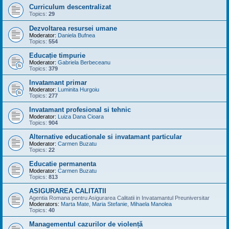
Curriculum descentralizat
Topics:
29
Dezvoltarea resursei umane
Moderator:
Daniela Bufnea
Topics:
554
Educație timpurie
Moderator:
Gabriela Berbeceanu
Topics:
379
Invatamant primar
Moderator:
Luminita Hurgoiu
Topics:
277
Invatamant profesional si tehnic
Moderator:
Luiza Dana Cioara
Topics:
904
Alternative educationale si invatamant particular
Moderator:
Carmen Buzatu
Topics:
22
Educatie permanenta
Moderator:
Carmen Buzatu
Topics:
813
ASIGURAREA CALITATII
Agentia Romana pentru Asigurarea Calitatii in Invatamantul Preuniversitar
Moderators:
Marta Mate
,
Maria Stefanie
,
Mihaela Manolea
Topics:
40
Managementul cazurilor de violență