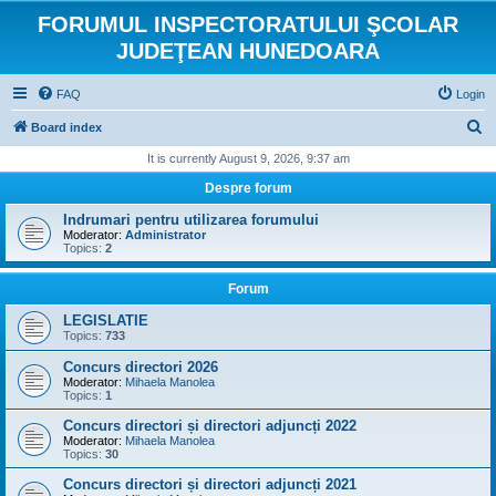
FORUMUL INSPECTORATULUI ŞCOLAR
JUDEŢEAN HUNEDOARA
FAQ
Login
S
Board index
e
It is currently August 9, 2026, 9:37 am
a
Despre forum
r
Indrumari pentru utilizarea forumului
c
Moderator:
Administrator
Topics:
2
h
Forum
LEGISLATIE
Topics:
733
Concurs directori 2026
Moderator:
Mihaela Manolea
Topics:
1
Concurs directori și directori adjuncți 2022
Moderator:
Mihaela Manolea
Topics:
30
Concurs directori și directori adjuncți 2021