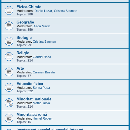
Fizica-Chimie
Moderators:
Daniel Lazar
,
Cristina Bauman
Topics:
980
Geografie
Moderator:
Bîscă Mirela
Topics:
350
Biologie
Moderator:
Cristina Bauman
Topics:
291
Religie
Moderator:
Gabriel Basa
Topics:
214
Arte
Moderator:
Carmen Buzatu
Topics:
77
Educatie fizica
Moderator:
Sorina Popa
Topics:
322
Minoritati nationale
Moderator:
Mathe Imola
Topics:
214
Minoritatea romă
Moderator:
Humel Robert
Topics:
15
Invatamant special si special integrat