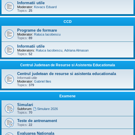
Informatii utile
Moderator:
Kovacs Eduard
Topics:
25
CCD
Programe de formare
Moderator:
Raluca Iacobescu
Topics:
89
Informatii utile
Moderators:
Raluca Iacobescu
,
Adriana Almasan
Topics:
52
Centrul Judetean de Resurse si Asistenta Educationala
Centrul judetean de resurse si asistenta educationala
Informatii utile
Moderator:
Gabriel Ilies
Topics:
379
Examene
Simulari
Subforum:
Simulare 2026
Topics:
70
Teste de antrenament
Topics:
22
Evaluarea Nationala