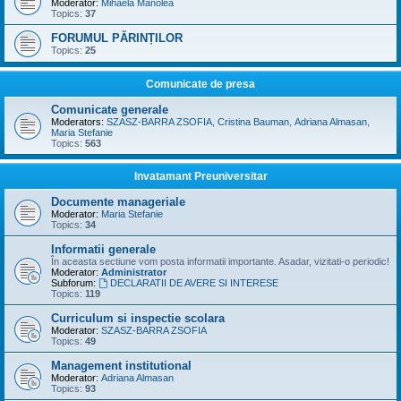
Moderator:
Mihaela Manolea
Topics:
37
FORUMUL PĂRINȚILOR
Topics:
25
Comunicate de presa
Comunicate generale
Moderators:
SZASZ-BARRA ZSOFIA
,
Cristina Bauman
,
Adriana Almasan
,
Maria Stefanie
Topics:
563
Invatamant Preuniversitar
Documente manageriale
Moderator:
Maria Stefanie
Topics:
34
Informatii generale
În aceasta sectiune vom posta informatii importante. Asadar, vizitati-o periodic!
Moderator:
Administrator
Subforum:
DECLARATII DE AVERE SI INTERESE
Topics:
119
Curriculum si inspectie scolara
Moderator:
SZASZ-BARRA ZSOFIA
Topics:
49
Management institutional
Moderator:
Adriana Almasan
Topics:
93