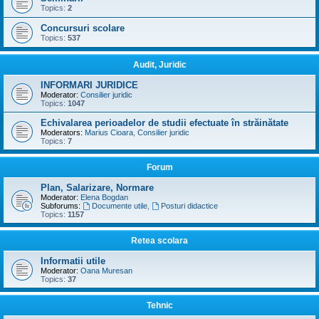
Topics:
2
Concursuri scolare
Topics:
537
Audit, Juridic
INFORMARI JURIDICE
Moderator:
Consilier juridic
Topics:
1047
Echivalarea perioadelor de studii efectuate în străinătate
Moderators:
Marius Cioara
,
Consilier juridic
Topics:
7
Forum
Plan, Salarizare, Normare
Moderator:
Elena Bogdan
Subforums:
Documente utile
,
Posturi didactice
Topics:
1157
Retea scolara
Informatii utile
Moderator:
Oana Muresan
Topics:
37
Tehnic