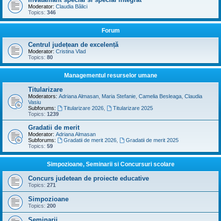
Moderator:
Claudia Bălici
Topics:
346
Forum
Centrul județean de excelență
Moderator:
Cristina Vlad
Topics:
80
Managementul resurselor umane
Titularizare
Moderators:
Adriana Almasan
,
Maria Stefanie
,
Camelia Besleaga
,
Claudia
Vasiu
Subforums:
Titularizare 2026
,
Titularizare 2025
Topics:
1239
Gradatii de merit
Moderator:
Adriana Almasan
Subforums:
Gradatii de merit 2026
,
Gradatii de merit 2025
Topics:
59
Simpozioane, Seminarii si Concursuri scolare
Concurs judetean de proiecte educative
Topics:
271
Simpozioane
Topics:
200
Seminarii