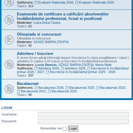
Subforums:
Evaluare Nationala 2026
,
Evaluare Nationala 2025
Topics:
113
Examenele de certificare a calificării absolvenților
învățământului profesional, liceal si postliceal
Moderator:
Luiza Dana Cioara
Topics:
62
Olimpiade si concursuri
Olimpiade si concursuri
Moderator:
SZASZ-BARRA ZSOFIA
Topics:
42
Admitere / Inscriere
În acest forum găsiţi informaţii despre înscrierea în clasa pregătitoare / clasa I,
admitere în calasa a IX-a liceu şi înscriere în învăţământul profesional
Moderators:
Lucia Stanciu
,
SZASZ-BARRA ZSOFIA
,
Marta Mate
Subforums:
Admitere 2026
,
Admitere 2025
,
Înscrierea în învățământul
primar 2026 - 2027
,
Înscrierea în învățământul primar 2025 - 2026
Topics:
207
Bacalaureat
Subforums:
Bacalaureat 2026
,
Bacalaureat 2025
,
Bacalaureat 2023
,
Bacalaureat 2021
,
Bacalaureat 2020
Topics:
96
LOGIN
Username:
Password:
Remember me