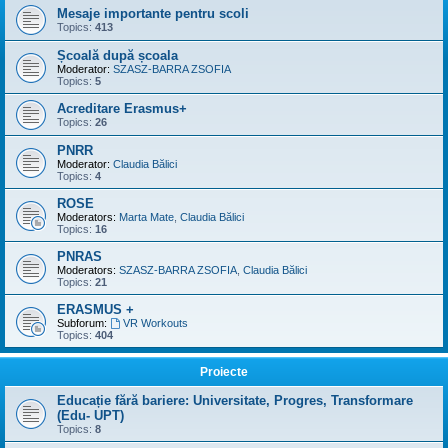
Mesaje importante pentru scoli
Topics:
413
Școală după școala
Moderator:
SZASZ-BARRA ZSOFIA
Topics:
5
Acreditare Erasmus+
Topics:
26
PNRR
Moderator:
Claudia Bălici
Topics:
4
ROSE
Moderators:
Marta Mate
,
Claudia Bălici
Topics:
16
PNRAS
Moderators:
SZASZ-BARRA ZSOFIA
,
Claudia Bălici
Topics:
21
ERASMUS +
Subforum:
VR Workouts
Topics:
404
Proiecte
Educație fără bariere: Universitate, Progres, Transformare
(Edu- UPT)
Topics:
8