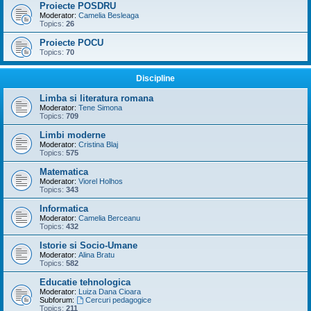
Proiecte POSDRU
Moderator:
Camelia Besleaga
Topics:
26
Proiecte POCU
Topics:
70
Discipline
Limba si literatura romana
Moderator:
Tene Simona
Topics:
709
Limbi moderne
Moderator:
Cristina Blaj
Topics:
575
Matematica
Moderator:
Viorel Holhos
Topics:
343
Informatica
Moderator:
Camelia Berceanu
Topics:
432
Istorie si Socio-Umane
Moderator:
Alina Bratu
Topics:
582
Educatie tehnologica
Moderator:
Luiza Dana Cioara
Subforum:
Cercuri pedagogice
Topics:
211