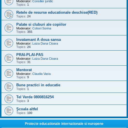
Moderator:
Consilier juridic
Topics:
1
Retele de resurse educationale deschise(RED)
Topics:
24
Palate si cluburi ale copiilor
Moderator:
Cobori Sorina
Topics:
355
Invatamant A doua sansa
Moderator:
Luiza Dana Cioara
Topics:
24
PRAI-PLAI-PAS
Moderator:
Luiza Dana Cioara
Topics:
31
Mentorat
Moderator:
Claudia Vasiu
Topics:
9
Bune practici in educatie
Topics:
1
Tel Verde 0800816254
Topics:
3
Şcoala altfel
Topics:
100
Proiecte educationale internationale si europene