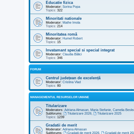
Educatie fizica
Moderator:
Sorina Popa
Topics:
322
Minoritati nationale
Moderator:
Mathe Imola
Topics:
214
Minoritatea romă
Moderator:
Humel Robert
Topics:
15
Invatamant special si special integrat
Moderator:
Claudia Bălici
Topics:
346
FORUM
Centrul județean de excelență
Moderator:
Cristina Vlad
Topics:
80
MANAGEMENTUL RESURSELOR UMANE
Titularizare
Moderators:
Adriana Almasan
,
Maria Stefanie
,
Camelia Besle
Subforums:
Titularizare 2026
,
Titularizare 2025
Topics:
1239
Gradatii de merit
Moderator:
Adriana Almasan
Subforums:
Gradatii de merit 2026
,
Gradatii de merit 20