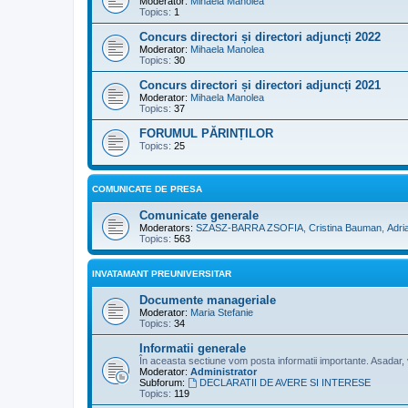
Moderator:
Mihaela Manolea
Topics:
1
Concurs directori și directori adjuncți 2022
Moderator:
Mihaela Manolea
Topics:
30
Concurs directori și directori adjuncți 2021
Moderator:
Mihaela Manolea
Topics:
37
FORUMUL PĂRINȚILOR
Topics:
25
COMUNICATE DE PRESA
Comunicate generale
Moderators:
SZASZ-BARRA ZSOFIA
,
Cristina Bauman
,
Adri
Topics:
563
INVATAMANT PREUNIVERSITAR
Documente manageriale
Moderator:
Maria Stefanie
Topics:
34
Informatii generale
În aceasta sectiune vom posta informatii importante. Asadar, vi
Moderator:
Administrator
Subforum:
DECLARATII DE AVERE SI INTERESE
Topics:
119