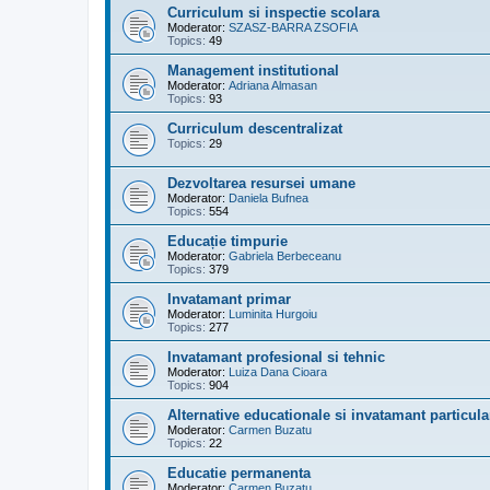
Curriculum si inspectie scolara
Moderator:
SZASZ-BARRA ZSOFIA
Topics:
49
Management institutional
Moderator:
Adriana Almasan
Topics:
93
Curriculum descentralizat
Topics:
29
Dezvoltarea resursei umane
Moderator:
Daniela Bufnea
Topics:
554
Educație timpurie
Moderator:
Gabriela Berbeceanu
Topics:
379
Invatamant primar
Moderator:
Luminita Hurgoiu
Topics:
277
Invatamant profesional si tehnic
Moderator:
Luiza Dana Cioara
Topics:
904
Alternative educationale si invatamant particula
Moderator:
Carmen Buzatu
Topics:
22
Educatie permanenta
Moderator:
Carmen Buzatu