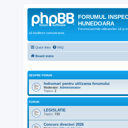
FORUMUL INSPE
HUNEDOARA
Forumul permite utilizatorilor să-şi 
să faciliteze comunicarea.
Quick links
FAQ
Board index
DESPRE FORUM
Indrumari pentru utilizarea forumului
Moderator:
Administrator
Topics:
2
FORUM
LEGISLATIE
Topics:
733
Concurs directori 2026