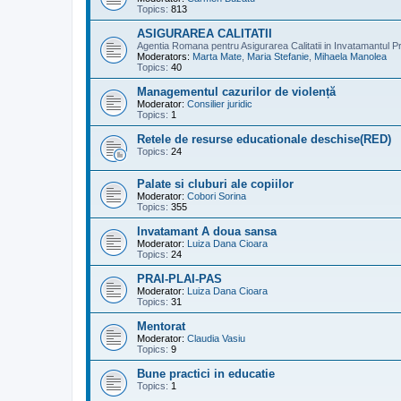
Topics:
813
ASIGURAREA CALITATII
Agentia Romana pentru Asigurarea Calitatii in Invatamantul Pr
Moderators:
Marta Mate
,
Maria Stefanie
,
Mihaela Manolea
Topics:
40
Managementul cazurilor de violență
Moderator:
Consilier juridic
Topics:
1
Retele de resurse educationale deschise(RED)
Topics:
24
Palate si cluburi ale copiilor
Moderator:
Cobori Sorina
Topics:
355
Invatamant A doua sansa
Moderator:
Luiza Dana Cioara
Topics:
24
PRAI-PLAI-PAS
Moderator:
Luiza Dana Cioara
Topics:
31
Mentorat
Moderator:
Claudia Vasiu
Topics:
9
Bune practici in educatie
Topics:
1