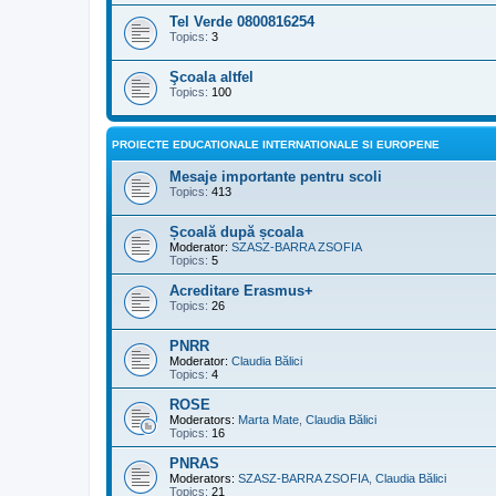
Tel Verde 0800816254
Topics:
3
Şcoala altfel
Topics:
100
PROIECTE EDUCATIONALE INTERNATIONALE SI EUROPENE
Mesaje importante pentru scoli
Topics:
413
Școală după școala
Moderator:
SZASZ-BARRA ZSOFIA
Topics:
5
Acreditare Erasmus+
Topics:
26
PNRR
Moderator:
Claudia Bălici
Topics:
4
ROSE
Moderators:
Marta Mate
,
Claudia Bălici
Topics:
16
PNRAS
Moderators:
SZASZ-BARRA ZSOFIA
,
Claudia Bălici
Topics:
21