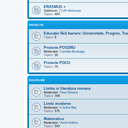
ERASMUS +
Subforum:
VR Workouts
Topics:
404
PROIECTE
Educație fără bariere: Universitate, Progres, T
Topics:
8
Proiecte POSDRU
Moderator:
Camelia Besleaga
Topics:
26
Proiecte POCU
Topics:
70
DISCIPLINE
Limba si literatura romana
Moderator:
Tene Simona
Topics:
709
Limbi moderne
Moderator:
Cristina Blaj
Topics:
575
Matematica
Moderator:
Viorel Holhos
Topics:
343