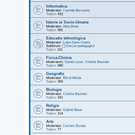
Informatica
Moderator:
Camelia Berceanu
Topics:
432
Istorie si Socio-Umane
Moderator:
Alina Bratu
Topics:
582
Educatie tehnologica
Moderator:
Luiza Dana Cioara
Subforum:
Cercuri pedagogice
Topics:
211
Fizica-Chimie
Moderators:
Daniel Lazar
,
Cristina Bauman
Topics:
980
Geografie
Moderator:
Bîscă Mirela
Topics:
350
Biologie
Moderator:
Cristina Bauman
Topics:
291
Religie
Moderator:
Gabriel Basa
Topics:
214
Arte
Moderator:
Carmen Buzatu
Topics:
77