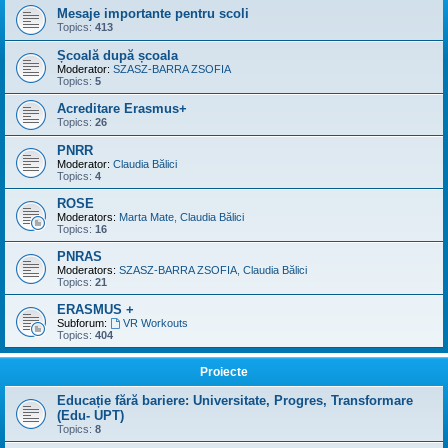
Mesaje importante pentru scoli
Topics:
413
Școală după școala
Moderator:
SZASZ-BARRA ZSOFIA
Topics:
5
Acreditare Erasmus+
Topics:
26
PNRR
Moderator:
Claudia Bălici
Topics:
4
ROSE
Moderators:
Marta Mate
,
Claudia Bălici
Topics:
16
PNRAS
Moderators:
SZASZ-BARRA ZSOFIA
,
Claudia Bălici
Topics:
21
ERASMUS +
Subforum:
VR Workouts
Topics:
404
Proiecte
Educație fără bariere: Universitate, Progres, Transformare
(Edu- UPT)
Topics:
8