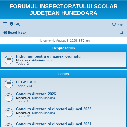
FORUMUL INSPECTORATULUI ŞCOLAR
JUDEŢEAN HUNEDOARA
FAQ
Login
S
Board index
e
It is currently August 8, 2026, 3:57 am
a
Despre forum
r
Indrumari pentru utilizarea forumului
c
Moderator:
Administrator
Topics:
2
h
Forum
LEGISLATIE
Topics:
733
Concurs directori 2026
Moderator:
Mihaela Manolea
Topics:
1
Concurs directori și directori adjuncți 2022
Moderator:
Mihaela Manolea
Topics:
30
Concurs directori și directori adjuncți 2021