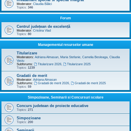
Moderator:
Claudia Bălici
Topics:
346
Forum
Centrul județean de excelență
Moderator:
Cristina Vlad
Topics:
80
Managementul resurselor umane
Titularizare
Moderators:
Adriana Almasan
,
Maria Stefanie
,
Camelia Besleaga
,
Claudia
Vasiu
Subforums:
Titularizare 2026
,
Titularizare 2025
Topics:
1239
Gradatii de merit
Moderator:
Adriana Almasan
Subforums:
Gradatii de merit 2026
,
Gradatii de merit 2025
Topics:
59
Simpozioane, Seminarii si Concursuri scolare
Concurs judetean de proiecte educative
Topics:
271
Simpozioane
Topics:
200
Seminarii