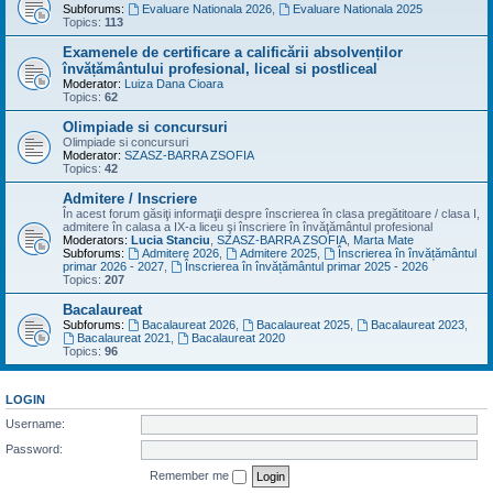
Subforums:
Evaluare Nationala 2026
,
Evaluare Nationala 2025
Topics:
113
Examenele de certificare a calificării absolvenților
învățământului profesional, liceal si postliceal
Moderator:
Luiza Dana Cioara
Topics:
62
Olimpiade si concursuri
Olimpiade si concursuri
Moderator:
SZASZ-BARRA ZSOFIA
Topics:
42
Admitere / Inscriere
În acest forum găsiţi informaţii despre înscrierea în clasa pregătitoare / clasa I,
admitere în calasa a IX-a liceu şi înscriere în învăţământul profesional
Moderators:
Lucia Stanciu
,
SZASZ-BARRA ZSOFIA
,
Marta Mate
Subforums:
Admitere 2026
,
Admitere 2025
,
Înscrierea în învățământul
primar 2026 - 2027
,
Înscrierea în învățământul primar 2025 - 2026
Topics:
207
Bacalaureat
Subforums:
Bacalaureat 2026
,
Bacalaureat 2025
,
Bacalaureat 2023
,
Bacalaureat 2021
,
Bacalaureat 2020
Topics:
96
LOGIN
Username:
Password:
Remember me