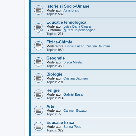
Istorie si Socio-Umane
Moderator:
Alina Bratu
Topics:
582
Educatie tehnologica
Moderator:
Luiza Dana Cioara
Subforum:
Cercuri pedagogice
Topics:
211
Fizica-Chimie
Moderators:
Daniel Lazar
,
Cristina Bauman
Topics:
980
Geografie
Moderator:
Bîscă Mirela
Topics:
350
Biologie
Moderator:
Cristina Bauman
Topics:
291
Religie
Moderator:
Gabriel Basa
Topics:
214
Arte
Moderator:
Carmen Buzatu
Topics:
77
Educatie fizica
Moderator:
Sorina Popa
Topics:
322