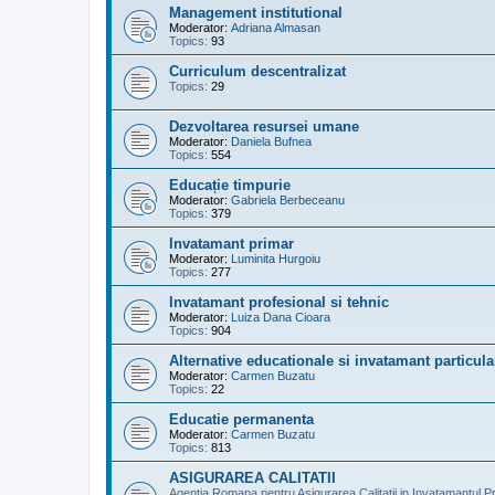
Management institutional
Moderator:
Adriana Almasan
Topics:
93
Curriculum descentralizat
Topics:
29
Dezvoltarea resursei umane
Moderator:
Daniela Bufnea
Topics:
554
Educație timpurie
Moderator:
Gabriela Berbeceanu
Topics:
379
Invatamant primar
Moderator:
Luminita Hurgoiu
Topics:
277
Invatamant profesional si tehnic
Moderator:
Luiza Dana Cioara
Topics:
904
Alternative educationale si invatamant particula
Moderator:
Carmen Buzatu
Topics:
22
Educatie permanenta
Moderator:
Carmen Buzatu
Topics:
813
ASIGURAREA CALITATII
Agentia Romana pentru Asigurarea Calitatii in Invatamantul Pr