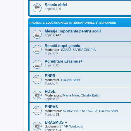
Şcoala altfel
Topics:
100
PROIECTE EDUCATIONALE INTERNATIONALE SI EUROPENE
Mesaje importante pentru scoli
Topics:
413
Școală după școala
Moderator:
SZASZ-BARRA ZSOFIA
Topics:
5
Acreditare Erasmus+
Topics:
26
PNRR
Moderator:
Claudia Bălici
Topics:
4
ROSE
Moderators:
Marta Mate
,
Claudia Bălici
Topics:
16
PNRAS
Moderators:
SZASZ-BARRA ZSOFIA
,
Claudia Bălici
Topics:
21
ERASMUS +
Subforum:
VR Workouts
Topics:
404