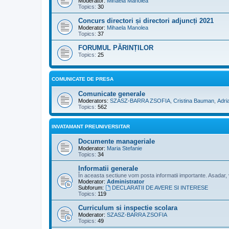
Moderator:
Mihaela Manolea
Topics:
30
Concurs directori și directori adjuncți 2021
Moderator:
Mihaela Manolea
Topics:
37
FORUMUL PĂRINȚILOR
Topics:
25
COMUNICATE DE PRESA
Comunicate generale
Moderators:
SZASZ-BARRA ZSOFIA
,
Cristina Bauman
,
Adri
Topics:
562
INVATAMANT PREUNIVERSITAR
Documente manageriale
Moderator:
Maria Stefanie
Topics:
34
Informatii generale
În aceasta sectiune vom posta informatii importante. Asadar, vi
Moderator:
Administrator
Subforum:
DECLARATII DE AVERE SI INTERESE
Topics:
119
Curriculum si inspectie scolara
Moderator:
SZASZ-BARRA ZSOFIA
Topics:
49