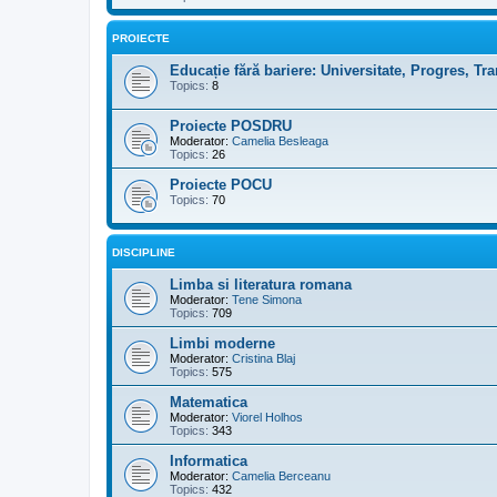
PROIECTE
Educație fără bariere: Universitate, Progres, T
Topics:
8
Proiecte POSDRU
Moderator:
Camelia Besleaga
Topics:
26
Proiecte POCU
Topics:
70
DISCIPLINE
Limba si literatura romana
Moderator:
Tene Simona
Topics:
709
Limbi moderne
Moderator:
Cristina Blaj
Topics:
575
Matematica
Moderator:
Viorel Holhos
Topics:
343
Informatica
Moderator:
Camelia Berceanu
Topics:
432