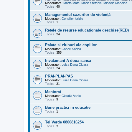
Moderators:
Marta Mate
,
Maria Stefanie
,
Mihaela Manolea
Topics:
40
Managementul cazurilor de violență
Moderator:
Consilier juridic
Topics:
1
Retele de resurse educationale deschise(RED)
Topics:
24
Palate si cluburi ale copiilor
Moderator:
Cobori Sorina
Topics:
355
Invatamant A doua sansa
Moderator:
Luiza Dana Cioara
Topics:
24
PRAI-PLAI-PAS
Moderator:
Luiza Dana Cioara
Topics:
31
Mentorat
Moderator:
Claudia Vasiu
Topics:
9
Bune practici in educatie
Topics:
1
Tel Verde 0800816254
Topics:
3