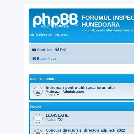
FORUMUL INSPE
HUNEDOARA
Forumul permite utilizatorilor să-şi 
să faciliteze comunicarea.
Quick links
FAQ
Board index
DESPRE FORUM
Indrumari pentru utilizarea forumului
Moderator:
Administrator
Topics:
2
FORUM
LEGISLATIE
Topics:
733
Concurs directori și directori adjuncți 2022