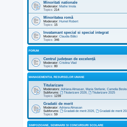
Minoritati nationale
Moderator:
Mathe Imola
Topics:
214
Minoritatea romă
Moderator:
Humel Robert
Topics:
15
Invatamant special si special integrat
Moderator:
Claudia Bălici
Topics:
346
FORUM
Centrul județean de excelență
Moderator:
Cristina Vlad
Topics:
80
MANAGEMENTUL RESURSELOR UMANE
Titularizare
Moderators:
Adriana Almasan
,
Maria Stefanie
,
Camelia Besle
Subforums:
Titularizare 2026
,
Titularizare 2025
Topics:
1239
Gradatii de merit
Moderator:
Adriana Almasan
Subforums:
Gradatii de merit 2026
,
Gradatii de merit 20
Topics:
59
SIMPOZIOANE, SEMINARII SI CONCURSURI SCOLARE