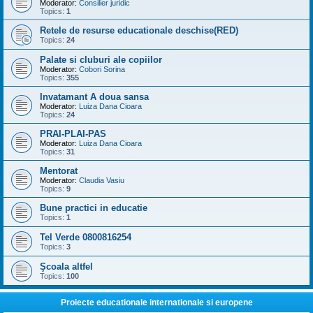
Moderator:
Consilier juridic
Topics:
1
Retele de resurse educationale deschise(RED)
Topics:
24
Palate si cluburi ale copiilor
Moderator:
Cobori Sorina
Topics:
355
Invatamant A doua sansa
Moderator:
Luiza Dana Cioara
Topics:
24
PRAI-PLAI-PAS
Moderator:
Luiza Dana Cioara
Topics:
31
Mentorat
Moderator:
Claudia Vasiu
Topics:
9
Bune practici in educatie
Topics:
1
Tel Verde 0800816254
Topics:
3
Şcoala altfel
Topics:
100
Proiecte educationale internationale si europene