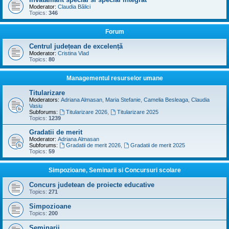
Moderator:
Claudia Bălici
Topics:
346
Forum
Centrul județean de excelență
Moderator:
Cristina Vlad
Topics:
80
Managementul resurselor umane
Titularizare
Moderators:
Adriana Almasan
,
Maria Stefanie
,
Camelia Besleaga
,
Claudia
Vasiu
Subforums:
Titularizare 2026
,
Titularizare 2025
Topics:
1239
Gradatii de merit
Moderator:
Adriana Almasan
Subforums:
Gradatii de merit 2026
,
Gradatii de merit 2025
Topics:
59
Simpozioane, Seminarii si Concursuri scolare
Concurs judetean de proiecte educative
Topics:
271
Simpozioane
Topics:
200
Seminarii