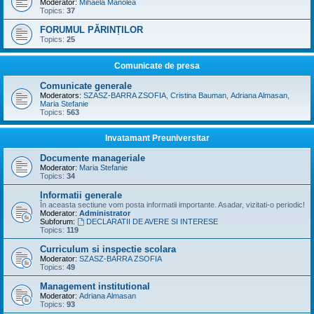
Moderator:
Mihaela Manolea
Topics:
37
FORUMUL PĂRINȚILOR
Topics:
25
Comunicate de presa
Comunicate generale
Moderators:
SZASZ-BARRA ZSOFIA
,
Cristina Bauman
,
Adriana Almasan
,
Maria Stefanie
Topics:
563
Invatamant Preuniversitar
Documente manageriale
Moderator:
Maria Stefanie
Topics:
34
Informatii generale
În aceasta sectiune vom posta informatii importante. Asadar, vizitati-o periodic!
Moderator:
Administrator
Subforum:
DECLARATII DE AVERE SI INTERESE
Topics:
119
Curriculum si inspectie scolara
Moderator:
SZASZ-BARRA ZSOFIA
Topics:
49
Management institutional
Moderator:
Adriana Almasan
Topics:
93