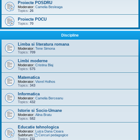
Proiecte POSDRU
Moderator:
Camelia Besleaga
Topics:
26
Proiecte POCU
Topics:
70
Discipline
Limba si literatura romana
Moderator:
Tene Simona
Topics:
709
Limbi moderne
Moderator:
Cristina Blaj
Topics:
575
Matematica
Moderator:
Viorel Holhos
Topics:
343
Informatica
Moderator:
Camelia Berceanu
Topics:
432
Istorie si Socio-Umane
Moderator:
Alina Bratu
Topics:
582
Educatie tehnologica
Moderator:
Luiza Dana Cioara
Subforum:
Cercuri pedagogice
Topics:
211