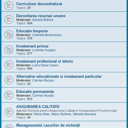
Curriculum descentralizat
Topics:
29
Dezvoltarea resursei umane
Moderator:
Daniela Bufnea
Topics:
554
Educație timpurie
Moderator:
Gabriela Berbeceanu
Topics:
379
Invatamant primar
Moderator:
Luminita Hurgoiu
Topics:
277
Invatamant profesional si tehnic
Moderator:
Luiza Dana Cioara
Topics:
904
Alternative educationale si invatamant particular
Moderator:
Carmen Buzatu
Topics:
22
Educatie permanenta
Moderator:
Carmen Buzatu
Topics:
813
ASIGURAREA CALITATII
Agentia Romana pentru Asigurarea Calitatii in Invatamantul Preuniversitar
Moderators:
Marta Mate
,
Maria Stefanie
,
Mihaela Manolea
Topics:
40
Managementul cazurilor de violență