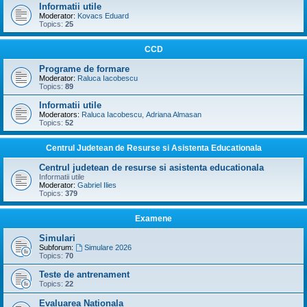
Informatii utile
Moderator:
Kovacs Eduard
Topics:
25
CCD
Programe de formare
Moderator:
Raluca Iacobescu
Topics:
89
Informatii utile
Moderators:
Raluca Iacobescu
,
Adriana Almasan
Topics:
52
Centrul Judetean de Resurse si Asistenta Educationala
Centrul judetean de resurse si asistenta educationala
Informatii utile
Moderator:
Gabriel Ilies
Topics:
379
Examene
Simulari
Subforum:
Simulare 2026
Topics:
70
Teste de antrenament
Topics:
22
Evaluarea Nationala