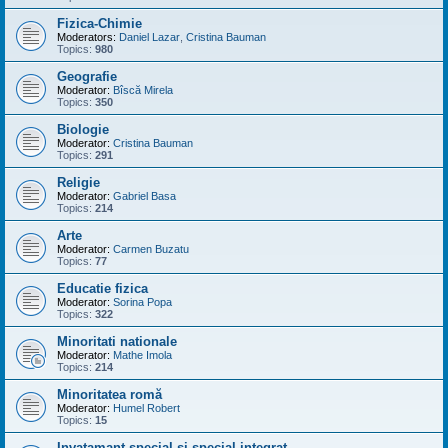
Fizica-Chimie
Moderators:
Daniel Lazar
,
Cristina Bauman
Topics:
980
Geografie
Moderator:
Bîscă Mirela
Topics:
350
Biologie
Moderator:
Cristina Bauman
Topics:
291
Religie
Moderator:
Gabriel Basa
Topics:
214
Arte
Moderator:
Carmen Buzatu
Topics:
77
Educatie fizica
Moderator:
Sorina Popa
Topics:
322
Minoritati nationale
Moderator:
Mathe Imola
Topics:
214
Minoritatea romă
Moderator:
Humel Robert
Topics:
15
Invatamant special si special integrat