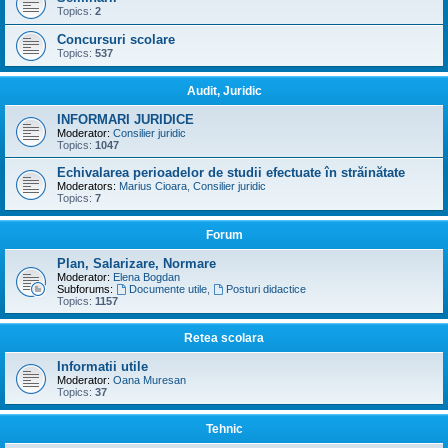
Topics:
2
Concursuri scolare
Topics:
537
Audit, Juridic
INFORMARI JURIDICE
Moderator:
Consilier juridic
Topics:
1047
Echivalarea perioadelor de studii efectuate în străinătate
Moderators:
Marius Cioara
,
Consilier juridic
Topics:
7
Forum
Plan, Salarizare, Normare
Moderator:
Elena Bogdan
Subforums:
Documente utile
,
Posturi didactice
Topics:
1157
Retea scolara
Informatii utile
Moderator:
Oana Muresan
Topics:
37
Tehnic