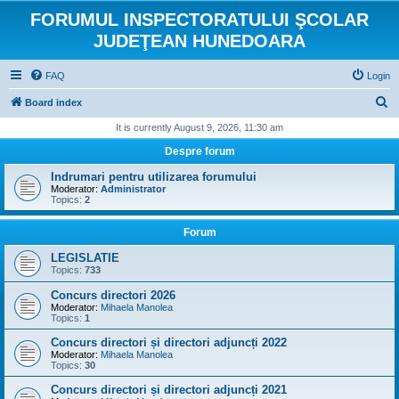
FORUMUL INSPECTORATULUI ŞCOLAR
JUDEŢEAN HUNEDOARA
FAQ
Login
S
Board index
e
It is currently August 9, 2026, 11:30 am
a
Despre forum
r
Indrumari pentru utilizarea forumului
c
Moderator:
Administrator
Topics:
2
h
Forum
LEGISLATIE
Topics:
733
Concurs directori 2026
Moderator:
Mihaela Manolea
Topics:
1
Concurs directori și directori adjuncți 2022
Moderator:
Mihaela Manolea
Topics:
30
Concurs directori și directori adjuncți 2021