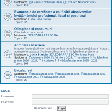
Subforums:
Evaluare Nationala 2026
,
Evaluare Nationala 2025
Topics:
113
Examenele de certificare a calificării absolvenților
învățământului profesional, liceal si postliceal
Moderator:
Luiza Dana Cioara
Topics:
62
Olimpiade si concursuri
Olimpiade si concursuri
Moderator:
SZASZ-BARRA ZSOFIA
Topics:
42
Admitere / Inscriere
În acest forum găsiţi informaţii despre înscrierea în clasa pregătitoare / clasa I,
admitere în calasa a IX-a liceu şi înscriere în învăţământul profesional
Moderators:
Lucia Stanciu
,
SZASZ-BARRA ZSOFIA
,
Marta Mate
Subforums:
Admitere 2026
,
Admitere 2025
,
Înscrierea în învățământul
primar 2026 - 2027
,
Înscrierea în învățământul primar 2025 - 2026
Topics:
207
Bacalaureat
Subforums:
Bacalaureat 2026
,
Bacalaureat 2025
,
Bacalaureat 2023
,
Bacalaureat 2021
,
Bacalaureat 2020
Topics:
96
LOGIN
Username:
Password:
Remember me