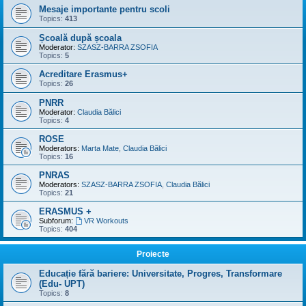
Mesaje importante pentru scoli
Topics:
413
Școală după școala
Moderator:
SZASZ-BARRA ZSOFIA
Topics:
5
Acreditare Erasmus+
Topics:
26
PNRR
Moderator:
Claudia Bălici
Topics:
4
ROSE
Moderators:
Marta Mate
,
Claudia Bălici
Topics:
16
PNRAS
Moderators:
SZASZ-BARRA ZSOFIA
,
Claudia Bălici
Topics:
21
ERASMUS +
Subforum:
VR Workouts
Topics:
404
Proiecte
Educație fără bariere: Universitate, Progres, Transformare
(Edu- UPT)
Topics:
8