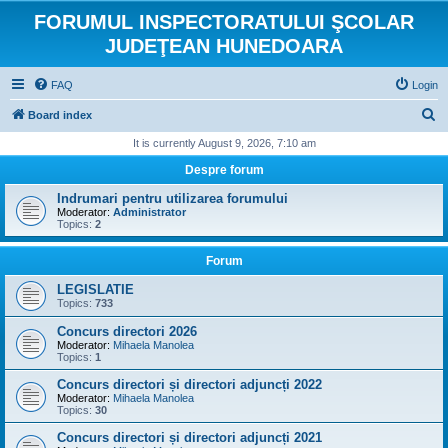
FORUMUL INSPECTORATULUI ŞCOLAR
JUDEŢEAN HUNEDOARA
FAQ
Login
S
Board index
e
It is currently August 9, 2026, 7:10 am
a
Despre forum
r
Indrumari pentru utilizarea forumului
c
Moderator:
Administrator
Topics:
2
h
Forum
LEGISLATIE
Topics:
733
Concurs directori 2026
Moderator:
Mihaela Manolea
Topics:
1
Concurs directori și directori adjuncți 2022
Moderator:
Mihaela Manolea
Topics:
30
Concurs directori și directori adjuncți 2021