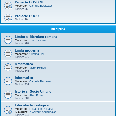
Proiecte POSDRU
Moderator:
Camelia Besleaga
Topics:
26
Proiecte POCU
Topics:
70
Discipline
Limba si literatura romana
Moderator:
Tene Simona
Topics:
709
Limbi moderne
Moderator:
Cristina Blaj
Topics:
575
Matematica
Moderator:
Viorel Holhos
Topics:
343
Informatica
Moderator:
Camelia Berceanu
Topics:
432
Istorie si Socio-Umane
Moderator:
Alina Bratu
Topics:
582
Educatie tehnologica
Moderator:
Luiza Dana Cioara
Subforum:
Cercuri pedagogice
Topics:
211