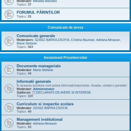
Moderator:
Mihaela Manolea
Topics:
37
FORUMUL PĂRINȚILOR
Topics:
25
Comunicate de presa
Comunicate generale
Moderators:
SZASZ-BARRA ZSOFIA
,
Cristina Bauman
,
Adriana Almasan
,
Maria Stefanie
Topics:
563
Invatamant Preuniversitar
Documente manageriale
Moderator:
Maria Stefanie
Topics:
34
Informatii generale
În aceasta sectiune vom posta informatii importante. Asadar, vizitati-o periodic!
Moderator:
Administrator
Subforum:
DECLARATII DE AVERE SI INTERESE
Topics:
119
Curriculum si inspectie scolara
Moderator:
SZASZ-BARRA ZSOFIA
Topics:
49
Management institutional
Moderator:
Adriana Almasan
Topics:
93