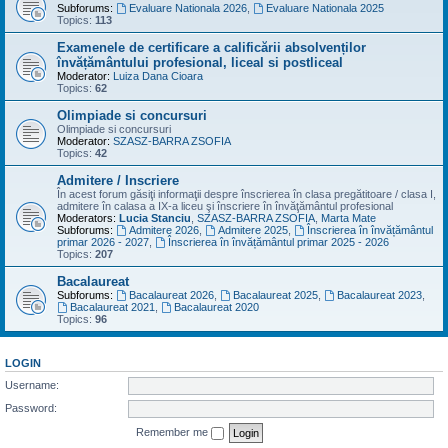
Subforums:
Evaluare Nationala 2026
,
Evaluare Nationala 2025
Topics:
113
Examenele de certificare a calificării absolvenților
învățământului profesional, liceal si postliceal
Moderator:
Luiza Dana Cioara
Topics:
62
Olimpiade si concursuri
Olimpiade si concursuri
Moderator:
SZASZ-BARRA ZSOFIA
Topics:
42
Admitere / Inscriere
În acest forum găsiţi informaţii despre înscrierea în clasa pregătitoare / clasa I,
admitere în calasa a IX-a liceu şi înscriere în învăţământul profesional
Moderators:
Lucia Stanciu
,
SZASZ-BARRA ZSOFIA
,
Marta Mate
Subforums:
Admitere 2026
,
Admitere 2025
,
Înscrierea în învățământul
primar 2026 - 2027
,
Înscrierea în învățământul primar 2025 - 2026
Topics:
207
Bacalaureat
Subforums:
Bacalaureat 2026
,
Bacalaureat 2025
,
Bacalaureat 2023
,
Bacalaureat 2021
,
Bacalaureat 2020
Topics:
96
LOGIN
Username:
Password:
Remember me