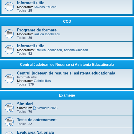
Informatii utile
Moderator:
Kovacs Eduard
Topics:
25
CCD
Programe de formare
Moderator:
Raluca Iacobescu
Topics:
89
Informatii utile
Moderators:
Raluca Iacobescu
,
Adriana Almasan
Topics:
52
Centrul Judetean de Resurse si Asistenta Educationala
Centrul judetean de resurse si asistenta educationala
Informatii utile
Moderator:
Gabriel Ilies
Topics:
379
Examene
Simulari
Subforum:
Simulare 2026
Topics:
70
Teste de antrenament
Topics:
22
Evaluarea Nationala