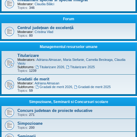
Moderator:
Claudia Bălici
Topics:
346
Forum
Centrul județean de excelență
Moderator:
Cristina Vlad
Topics:
80
Managementul resurselor umane
Titularizare
Moderators:
Adriana Almasan
,
Maria Stefanie
,
Camelia Besleaga
,
Claudia
Vasiu
Subforums:
Titularizare 2026
,
Titularizare 2025
Topics:
1239
Gradatii de merit
Moderator:
Adriana Almasan
Subforums:
Gradatii de merit 2026
,
Gradatii de merit 2025
Topics:
59
Simpozioane, Seminarii si Concursuri scolare
Concurs judetean de proiecte educative
Topics:
271
Simpozioane
Topics:
200
Seminarii