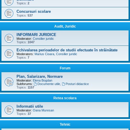
Topics:
2
Concursuri scolare
Topics:
537
Audit, Juridic
INFORMARI JURIDICE
Moderator:
Consilier juridic
Topics:
1047
Echivalarea perioadelor de studii efectuate în străinătate
Moderators:
Marius Cioara
,
Consilier juridic
Topics:
7
Forum
Plan, Salarizare, Normare
Moderator:
Elena Bogdan
Subforums:
Documente utile
,
Posturi didactice
Topics:
1157
Retea scolara
Informatii utile
Moderator:
Oana Muresan
Topics:
37
Tehnic