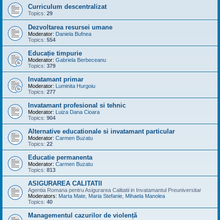
Curriculum descentralizat
Topics:
29
Dezvoltarea resursei umane
Moderator:
Daniela Bufnea
Topics:
554
Educație timpurie
Moderator:
Gabriela Berbeceanu
Topics:
379
Invatamant primar
Moderator:
Luminita Hurgoiu
Topics:
277
Invatamant profesional si tehnic
Moderator:
Luiza Dana Cioara
Topics:
904
Alternative educationale si invatamant particular
Moderator:
Carmen Buzatu
Topics:
22
Educatie permanenta
Moderator:
Carmen Buzatu
Topics:
813
ASIGURAREA CALITATII
Agentia Romana pentru Asigurarea Calitatii in Invatamantul Preuniversitar
Moderators:
Marta Mate
,
Maria Stefanie
,
Mihaela Manolea
Topics:
40
Managementul cazurilor de violență