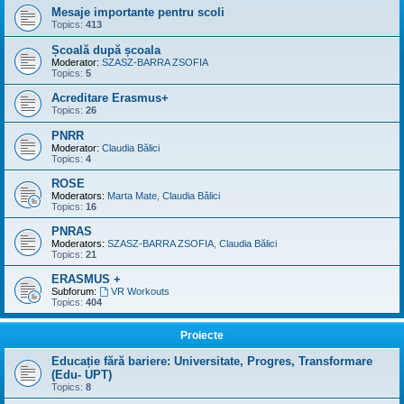
Mesaje importante pentru scoli
Topics:
413
Școală după școala
Moderator:
SZASZ-BARRA ZSOFIA
Topics:
5
Acreditare Erasmus+
Topics:
26
PNRR
Moderator:
Claudia Bălici
Topics:
4
ROSE
Moderators:
Marta Mate
,
Claudia Bălici
Topics:
16
PNRAS
Moderators:
SZASZ-BARRA ZSOFIA
,
Claudia Bălici
Topics:
21
ERASMUS +
Subforum:
VR Workouts
Topics:
404
Proiecte
Educație fără bariere: Universitate, Progres, Transformare
(Edu- UPT)
Topics:
8