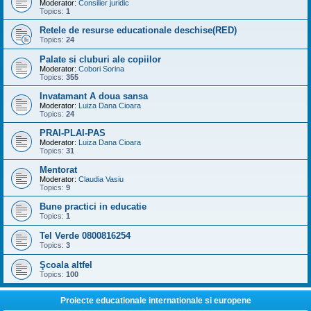
Moderator:
Consilier juridic
Topics:
1
Retele de resurse educationale deschise(RED)
Topics:
24
Palate si cluburi ale copiilor
Moderator:
Cobori Sorina
Topics:
355
Invatamant A doua sansa
Moderator:
Luiza Dana Cioara
Topics:
24
PRAI-PLAI-PAS
Moderator:
Luiza Dana Cioara
Topics:
31
Mentorat
Moderator:
Claudia Vasiu
Topics:
9
Bune practici in educatie
Topics:
1
Tel Verde 0800816254
Topics:
3
Şcoala altfel
Topics:
100
Proiecte educationale internationale si europene