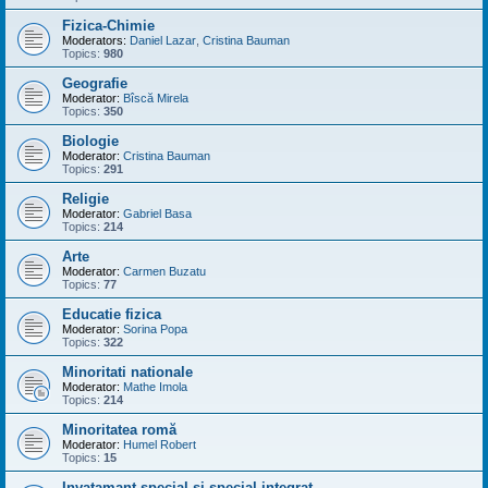
Fizica-Chimie
Moderators:
Daniel Lazar
,
Cristina Bauman
Topics:
980
Geografie
Moderator:
Bîscă Mirela
Topics:
350
Biologie
Moderator:
Cristina Bauman
Topics:
291
Religie
Moderator:
Gabriel Basa
Topics:
214
Arte
Moderator:
Carmen Buzatu
Topics:
77
Educatie fizica
Moderator:
Sorina Popa
Topics:
322
Minoritati nationale
Moderator:
Mathe Imola
Topics:
214
Minoritatea romă
Moderator:
Humel Robert
Topics:
15
Invatamant special si special integrat