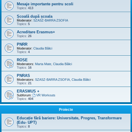
Mesaje importante pentru scoli
Topics:
413
Școală după școala
Moderator:
SZASZ-BARRA ZSOFIA
Topics:
5
Acreditare Erasmus+
Topics:
26
PNRR
Moderator:
Claudia Bălici
Topics:
4
ROSE
Moderators:
Marta Mate
,
Claudia Bălici
Topics:
16
PNRAS
Moderators:
SZASZ-BARRA ZSOFIA
,
Claudia Bălici
Topics:
21
ERASMUS +
Subforum:
VR Workouts
Topics:
404
Proiecte
Educație fără bariere: Universitate, Progres, Transformare
(Edu- UPT)
Topics:
8