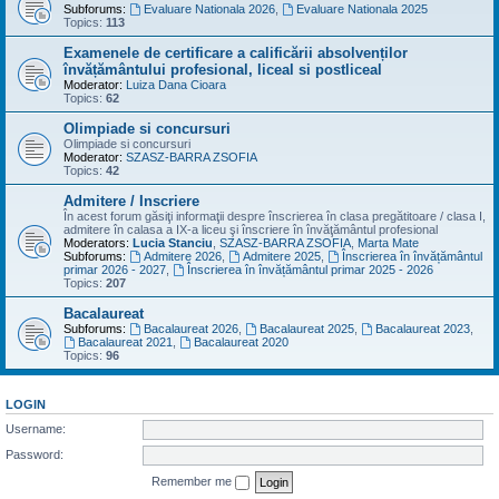
Subforums:
Evaluare Nationala 2026
,
Evaluare Nationala 2025
Topics:
113
Examenele de certificare a calificării absolvenților
învățământului profesional, liceal si postliceal
Moderator:
Luiza Dana Cioara
Topics:
62
Olimpiade si concursuri
Olimpiade si concursuri
Moderator:
SZASZ-BARRA ZSOFIA
Topics:
42
Admitere / Inscriere
În acest forum găsiţi informaţii despre înscrierea în clasa pregătitoare / clasa I,
admitere în calasa a IX-a liceu şi înscriere în învăţământul profesional
Moderators:
Lucia Stanciu
,
SZASZ-BARRA ZSOFIA
,
Marta Mate
Subforums:
Admitere 2026
,
Admitere 2025
,
Înscrierea în învățământul
primar 2026 - 2027
,
Înscrierea în învățământul primar 2025 - 2026
Topics:
207
Bacalaureat
Subforums:
Bacalaureat 2026
,
Bacalaureat 2025
,
Bacalaureat 2023
,
Bacalaureat 2021
,
Bacalaureat 2020
Topics:
96
LOGIN
Username:
Password:
Remember me