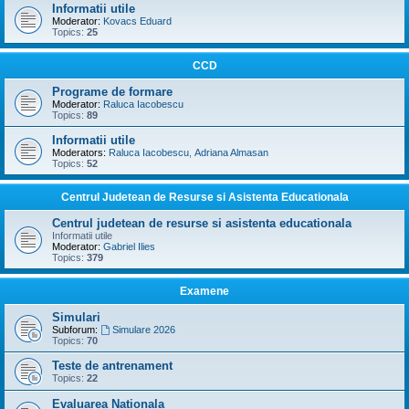
Informatii utile
Moderator:
Kovacs Eduard
Topics:
25
CCD
Programe de formare
Moderator:
Raluca Iacobescu
Topics:
89
Informatii utile
Moderators:
Raluca Iacobescu
,
Adriana Almasan
Topics:
52
Centrul Judetean de Resurse si Asistenta Educationala
Centrul judetean de resurse si asistenta educationala
Informatii utile
Moderator:
Gabriel Ilies
Topics:
379
Examene
Simulari
Subforum:
Simulare 2026
Topics:
70
Teste de antrenament
Topics:
22
Evaluarea Nationala