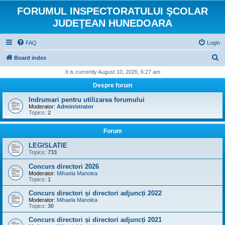
FORUMUL INSPECTORATULUI ŞCOLAR
JUDEŢEAN HUNEDOARA
FAQ
Login
S
Board index
e
It is currently August 10, 2026, 6:27 am
a
Despre forum
r
Indrumari pentru utilizarea forumului
c
Moderator:
Administrator
Topics:
2
h
Forum
LEGISLATIE
Topics:
733
Concurs directori 2026
Moderator:
Mihaela Manolea
Topics:
1
Concurs directori și directori adjuncți 2022
Moderator:
Mihaela Manolea
Topics:
30
Concurs directori și directori adjuncți 2021