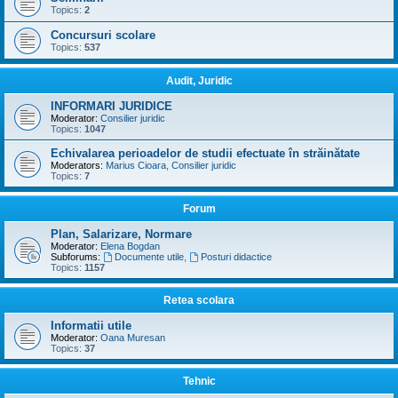
Topics:
2
Concursuri scolare
Topics:
537
Audit, Juridic
INFORMARI JURIDICE
Moderator:
Consilier juridic
Topics:
1047
Echivalarea perioadelor de studii efectuate în străinătate
Moderators:
Marius Cioara
,
Consilier juridic
Topics:
7
Forum
Plan, Salarizare, Normare
Moderator:
Elena Bogdan
Subforums:
Documente utile
,
Posturi didactice
Topics:
1157
Retea scolara
Informatii utile
Moderator:
Oana Muresan
Topics:
37
Tehnic