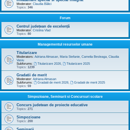
Moderator:
Claudia Bălici
Topics:
346
Forum
Centrul județean de excelență
Moderator:
Cristina Vlad
Topics:
80
Managementul resurselor umane
Titularizare
Moderators:
Adriana Almasan
,
Maria Stefanie
,
Camelia Besleaga
,
Claudia
Vasiu
Subforums:
Titularizare 2026
,
Titularizare 2025
Topics:
1239
Gradatii de merit
Moderator:
Adriana Almasan
Subforums:
Gradatii de merit 2026
,
Gradatii de merit 2025
Topics:
59
Simpozioane, Seminarii si Concursuri scolare
Concurs judetean de proiecte educative
Topics:
271
Simpozioane
Topics:
200
Seminarii