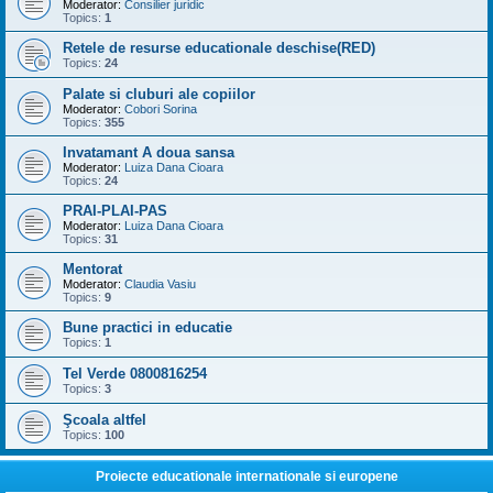
Moderator:
Consilier juridic
Topics:
1
Retele de resurse educationale deschise(RED)
Topics:
24
Palate si cluburi ale copiilor
Moderator:
Cobori Sorina
Topics:
355
Invatamant A doua sansa
Moderator:
Luiza Dana Cioara
Topics:
24
PRAI-PLAI-PAS
Moderator:
Luiza Dana Cioara
Topics:
31
Mentorat
Moderator:
Claudia Vasiu
Topics:
9
Bune practici in educatie
Topics:
1
Tel Verde 0800816254
Topics:
3
Şcoala altfel
Topics:
100
Proiecte educationale internationale si europene