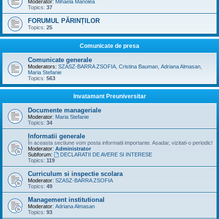
Moderator:
Mihaela Manolea
Topics:
37
FORUMUL PĂRINȚILOR
Topics:
25
Comunicate de presa
Comunicate generale
Moderators:
SZASZ-BARRA ZSOFIA
,
Cristina Bauman
,
Adriana Almasan
,
Maria Stefanie
Topics:
563
Invatamant Preuniversitar
Documente manageriale
Moderator:
Maria Stefanie
Topics:
34
Informatii generale
În aceasta sectiune vom posta informatii importante. Asadar, vizitati-o periodic!
Moderator:
Administrator
Subforum:
DECLARATII DE AVERE SI INTERESE
Topics:
119
Curriculum si inspectie scolara
Moderator:
SZASZ-BARRA ZSOFIA
Topics:
49
Management institutional
Moderator:
Adriana Almasan
Topics:
93