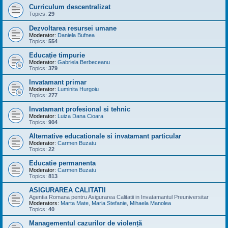
Curriculum descentralizat
Topics:
29
Dezvoltarea resursei umane
Moderator:
Daniela Bufnea
Topics:
554
Educație timpurie
Moderator:
Gabriela Berbeceanu
Topics:
379
Invatamant primar
Moderator:
Luminita Hurgoiu
Topics:
277
Invatamant profesional si tehnic
Moderator:
Luiza Dana Cioara
Topics:
904
Alternative educationale si invatamant particular
Moderator:
Carmen Buzatu
Topics:
22
Educatie permanenta
Moderator:
Carmen Buzatu
Topics:
813
ASIGURAREA CALITATII
Agentia Romana pentru Asigurarea Calitatii in Invatamantul Preuniversitar
Moderators:
Marta Mate
,
Maria Stefanie
,
Mihaela Manolea
Topics:
40
Managementul cazurilor de violență