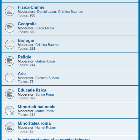
Fizica-Chimie
Moderators:
Daniel Lazar
,
Cristina Bauman
Topics:
980
Geografie
Moderator:
Bîscă Mirela
Topics:
350
Biologie
Moderator:
Cristina Bauman
Topics:
291
Religie
Moderator:
Gabriel Basa
Topics:
214
Arte
Moderator:
Carmen Buzatu
Topics:
77
Educatie fizica
Moderator:
Sorina Popa
Topics:
322
Minoritati nationale
Moderator:
Mathe Imola
Topics:
214
Minoritatea romă
Moderator:
Humel Robert
Topics:
15
Invatamant special si special integrat