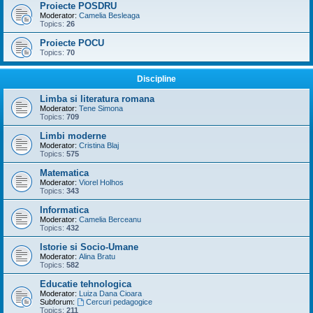
Proiecte POSDRU
Moderator:
Camelia Besleaga
Topics:
26
Proiecte POCU
Topics:
70
Discipline
Limba si literatura romana
Moderator:
Tene Simona
Topics:
709
Limbi moderne
Moderator:
Cristina Blaj
Topics:
575
Matematica
Moderator:
Viorel Holhos
Topics:
343
Informatica
Moderator:
Camelia Berceanu
Topics:
432
Istorie si Socio-Umane
Moderator:
Alina Bratu
Topics:
582
Educatie tehnologica
Moderator:
Luiza Dana Cioara
Subforum:
Cercuri pedagogice
Topics:
211