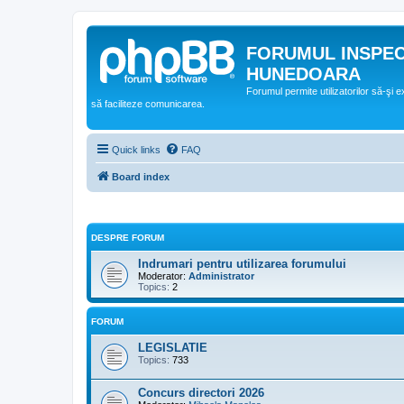
FORUMUL INSPE
HUNEDOARA
Forumul permite utilizatorilor să-şi 
să faciliteze comunicarea.
Quick links
FAQ
Board index
DESPRE FORUM
Indrumari pentru utilizarea forumului
Moderator:
Administrator
Topics:
2
FORUM
LEGISLATIE
Topics:
733
Concurs directori 2026