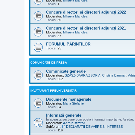
Moderator:
Mihaela Manolea
Topics:
1
Concurs directori și directori adjuncți 2022
Moderator:
Mihaela Manolea
Topics:
30
Concurs directori și directori adjuncți 2021
Moderator:
Mihaela Manolea
Topics:
37
FORUMUL PĂRINȚILOR
Topics:
25
COMUNICATE DE PRESA
Comunicate generale
Moderators:
SZASZ-BARRA ZSOFIA
,
Cristina Bauman
,
Adri
Topics:
562
INVATAMANT PREUNIVERSITAR
Documente manageriale
Moderator:
Maria Stefanie
Topics:
34
Informatii generale
În aceasta sectiune vom posta informatii importante. Asadar, vi
Moderator:
Administrator
Subforum:
DECLARATII DE AVERE SI INTERESE
Topics:
119