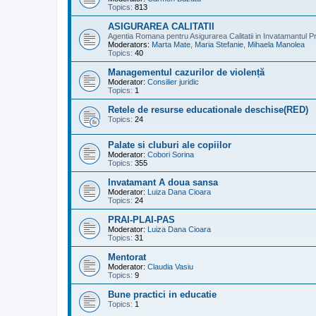
Topics:
813
ASIGURAREA CALITATII
Agentia Romana pentru Asigurarea Calitatii in Invatamantul Pr
Moderators:
Marta Mate
,
Maria Stefanie
,
Mihaela Manolea
Topics:
40
Managementul cazurilor de violență
Moderator:
Consilier juridic
Topics:
1
Retele de resurse educationale deschise(RED)
Topics:
24
Palate si cluburi ale copiilor
Moderator:
Cobori Sorina
Topics:
355
Invatamant A doua sansa
Moderator:
Luiza Dana Cioara
Topics:
24
PRAI-PLAI-PAS
Moderator:
Luiza Dana Cioara
Topics:
31
Mentorat
Moderator:
Claudia Vasiu
Topics:
9
Bune practici in educatie
Topics:
1