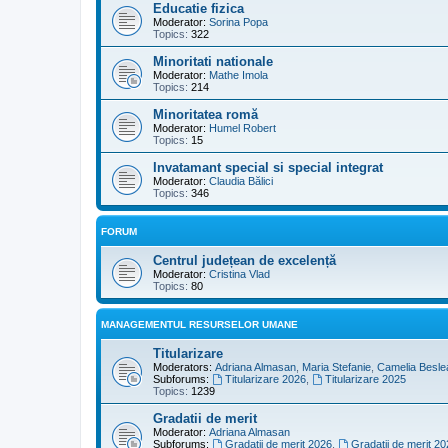
Educatie fizica
Moderator:
Sorina Popa
Topics:
322
Minoritati nationale
Moderator:
Mathe Imola
Topics:
214
Minoritatea romă
Moderator:
Humel Robert
Topics:
15
Invatamant special si special integrat
Moderator:
Claudia Bălici
Topics:
346
FORUM
Centrul județean de excelență
Moderator:
Cristina Vlad
Topics:
80
MANAGEMENTUL RESURSELOR UMANE
Titularizare
Moderators:
Adriana Almasan
,
Maria Stefanie
,
Camelia Besle
Subforums:
Titularizare 2026
,
Titularizare 2025
Topics:
1239
Gradatii de merit
Moderator:
Adriana Almasan
Subforums:
Gradatii de merit 2026
,
Gradatii de merit 20