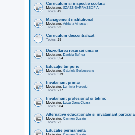
Curriculum si inspectie scolara
Moderator:
SZASZ-BARRA ZSOFIA
Topics:
49
Management institutional
Moderator:
Adriana Almasan
Topics:
93
Curriculum descentralizat
Topics:
29
Dezvoltarea resursei umane
Moderator:
Daniela Bufnea
Topics:
554
Educație timpurie
Moderator:
Gabriela Berbeceanu
Topics:
379
Invatamant primar
Moderator:
Luminita Hurgoiu
Topics:
277
Invatamant profesional si tehnic
Moderator:
Luiza Dana Cioara
Topics:
904
Alternative educationale si invatamant particula
Moderator:
Carmen Buzatu
Topics:
22
Educatie permanenta
Moderator:
Carmen Buzatu