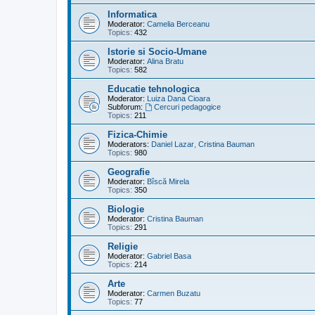
Informatica
Moderator:
Camelia Berceanu
Topics:
432
Istorie si Socio-Umane
Moderator:
Alina Bratu
Topics:
582
Educatie tehnologica
Moderator:
Luiza Dana Cioara
Subforum:
Cercuri pedagogice
Topics:
211
Fizica-Chimie
Moderators:
Daniel Lazar
,
Cristina Bauman
Topics:
980
Geografie
Moderator:
Bîscă Mirela
Topics:
350
Biologie
Moderator:
Cristina Bauman
Topics:
291
Religie
Moderator:
Gabriel Basa
Topics:
214
Arte
Moderator:
Carmen Buzatu
Topics:
77