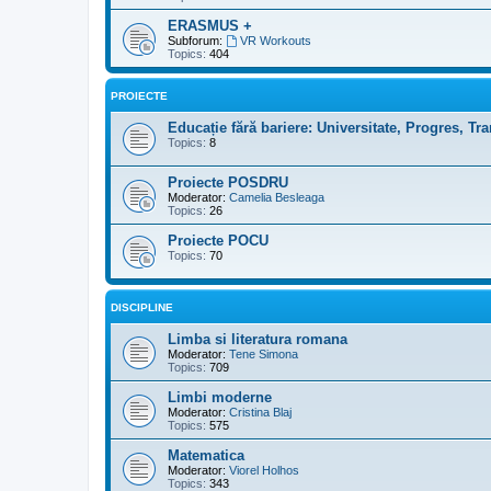
ERASMUS +
Subforum:
VR Workouts
Topics:
404
PROIECTE
Educație fără bariere: Universitate, Progres, T
Topics:
8
Proiecte POSDRU
Moderator:
Camelia Besleaga
Topics:
26
Proiecte POCU
Topics:
70
DISCIPLINE
Limba si literatura romana
Moderator:
Tene Simona
Topics:
709
Limbi moderne
Moderator:
Cristina Blaj
Topics:
575
Matematica
Moderator:
Viorel Holhos
Topics:
343