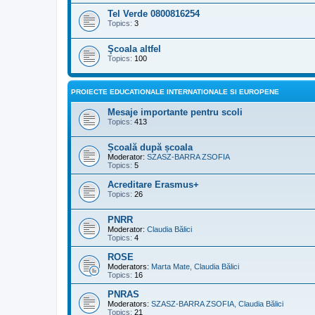
Tel Verde 0800816254
Topics:
3
Şcoala altfel
Topics:
100
PROIECTE EDUCATIONALE INTERNATIONALE SI EUROPENE
Mesaje importante pentru scoli
Topics:
413
Școală după școala
Moderator:
SZASZ-BARRA ZSOFIA
Topics:
5
Acreditare Erasmus+
Topics:
26
PNRR
Moderator:
Claudia Bălici
Topics:
4
ROSE
Moderators:
Marta Mate
,
Claudia Bălici
Topics:
16
PNRAS
Moderators:
SZASZ-BARRA ZSOFIA
,
Claudia Bălici
Topics:
21