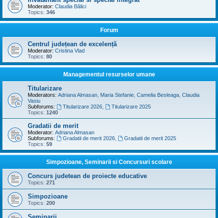
Moderator:
Claudia Bălici
Topics:
346
Forum
Centrul județean de excelență
Moderator:
Cristina Vlad
Topics:
80
Managementul resurselor umane
Titularizare
Moderators:
Adriana Almasan
,
Maria Stefanie
,
Camelia Besleaga
,
Claudia
Vasiu
Subforums:
Titularizare 2026
,
Titularizare 2025
Topics:
1240
Gradatii de merit
Moderator:
Adriana Almasan
Subforums:
Gradatii de merit 2026
,
Gradatii de merit 2025
Topics:
59
Simpozioane, Seminarii si Concursuri scolare
Concurs judetean de proiecte educative
Topics:
271
Simpozioane
Topics:
200
Seminarii