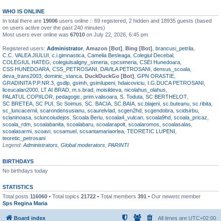
WHO IS ONLINE
In total there are
19006
users online :: 69 registered, 2 hidden and 18935 guests (based
on users active over the past 240 minutes)
Most users ever online was
67010
on July 22, 2026, 6:45 pm
Registered users:
Administrator
,
Amazon [Bot]
,
Bing [Bot]
,
brancusi_petrila
,
C.C. VALEA JIULUI
,
c.i.gimnastica
,
Camelia Besleaga
,
Colegiul Decebal
,
COLEGIUL HATEG
,
colegiulsaligny_simeria
,
cpcsimeria
,
CSEI Hunedoara
,
CSS HUNEDOARA
,
CSS_PETROSANI
,
DAVILA PETROSANI
,
densus_scoala
,
deva_trans2003
,
dominic_stanca
,
DuckDuckGo [Bot]
,
GPN ORASTIE
,
GRADINITA P.P.NR.3
,
gsdlp
,
gsimh
,
gsimlupeni
,
hdaicoviciu
,
I.G.DUCA PETROSANI
,
liceucalan2000
,
LT AI BRAD
,
m.s.brad
,
moisildeva
,
nicolahus_olahus
,
PALATUL COPIILOR
,
pedagogic
,
prim.valisoara
,
S. Toduta
,
SC BERTHELOT
,
SC BRETEA
,
SC PUI
,
Sc Soimus
,
SC. BACIA
,
SC.BAIA
,
sc.blajeni
,
sc.buteanu
,
sc.ribita
,
sc_luncacernii
,
scarondensusianu
,
scaurelvlad
,
scgen2hd
,
scgendobra
,
scidsirbu
,
sclaninoasa
,
scluncoiudejos
,
Scoala Beriu
,
scoala4_vulcan
,
scoala9hd
,
scoala_pricaz
,
scoala_rdm
,
scoalabanita
,
scoalabaru
,
scoalarapolt
,
scoalaromos
,
scoalasalas
,
scoalasarmi
,
scoavi
,
scsamuel
,
scsantamariaorlea
,
TEORETIC LUPENI
,
teoretic_petrosani
Legend:
Administrators
,
Global moderators
,
PARINTI
BIRTHDAYS
No birthdays today
STATISTICS
Total posts
116060
• Total topics
21722
• Total members
391
• Our newest member
Sps Regina Maria
Board index
All times are
UTC+02:00