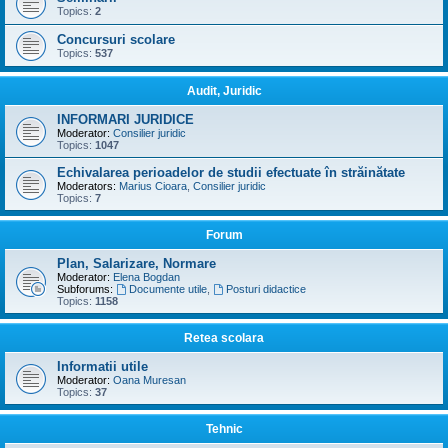
Topics:
2
Concursuri scolare
Topics:
537
Audit, Juridic
INFORMARI JURIDICE
Moderator:
Consilier juridic
Topics:
1047
Echivalarea perioadelor de studii efectuate în străinătate
Moderators:
Marius Cioara
,
Consilier juridic
Topics:
7
Forum
Plan, Salarizare, Normare
Moderator:
Elena Bogdan
Subforums:
Documente utile
,
Posturi didactice
Topics:
1158
Retea scolara
Informatii utile
Moderator:
Oana Muresan
Topics:
37
Tehnic