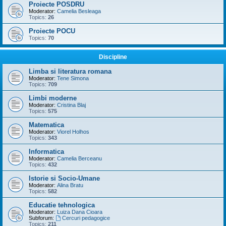
Proiecte POSDRU
Moderator:
Camelia Besleaga
Topics:
26
Proiecte POCU
Topics:
70
Discipline
Limba si literatura romana
Moderator:
Tene Simona
Topics:
709
Limbi moderne
Moderator:
Cristina Blaj
Topics:
575
Matematica
Moderator:
Viorel Holhos
Topics:
343
Informatica
Moderator:
Camelia Berceanu
Topics:
432
Istorie si Socio-Umane
Moderator:
Alina Bratu
Topics:
582
Educatie tehnologica
Moderator:
Luiza Dana Cioara
Subforum:
Cercuri pedagogice
Topics:
211