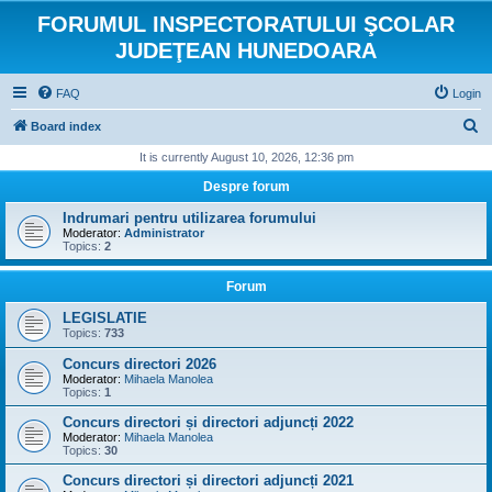
FORUMUL INSPECTORATULUI ŞCOLAR
JUDEŢEAN HUNEDOARA
FAQ
Login
S
Board index
e
It is currently August 10, 2026, 12:36 pm
a
Despre forum
r
Indrumari pentru utilizarea forumului
c
Moderator:
Administrator
Topics:
2
h
Forum
LEGISLATIE
Topics:
733
Concurs directori 2026
Moderator:
Mihaela Manolea
Topics:
1
Concurs directori și directori adjuncți 2022
Moderator:
Mihaela Manolea
Topics:
30
Concurs directori și directori adjuncți 2021