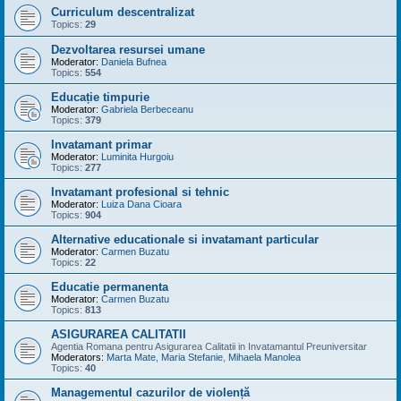
Curriculum descentralizat
Topics:
29
Dezvoltarea resursei umane
Moderator:
Daniela Bufnea
Topics:
554
Educație timpurie
Moderator:
Gabriela Berbeceanu
Topics:
379
Invatamant primar
Moderator:
Luminita Hurgoiu
Topics:
277
Invatamant profesional si tehnic
Moderator:
Luiza Dana Cioara
Topics:
904
Alternative educationale si invatamant particular
Moderator:
Carmen Buzatu
Topics:
22
Educatie permanenta
Moderator:
Carmen Buzatu
Topics:
813
ASIGURAREA CALITATII
Agentia Romana pentru Asigurarea Calitatii in Invatamantul Preuniversitar
Moderators:
Marta Mate
,
Maria Stefanie
,
Mihaela Manolea
Topics:
40
Managementul cazurilor de violență