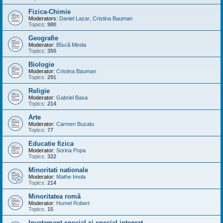
Fizica-Chimie
Moderators:
Daniel Lazar
,
Cristina Bauman
Topics:
980
Geografie
Moderator:
Bîscă Mirela
Topics:
350
Biologie
Moderator:
Cristina Bauman
Topics:
291
Religie
Moderator:
Gabriel Basa
Topics:
214
Arte
Moderator:
Carmen Buzatu
Topics:
77
Educatie fizica
Moderator:
Sorina Popa
Topics:
322
Minoritati nationale
Moderator:
Mathe Imola
Topics:
214
Minoritatea romă
Moderator:
Humel Robert
Topics:
15
Invatamant special si special integrat