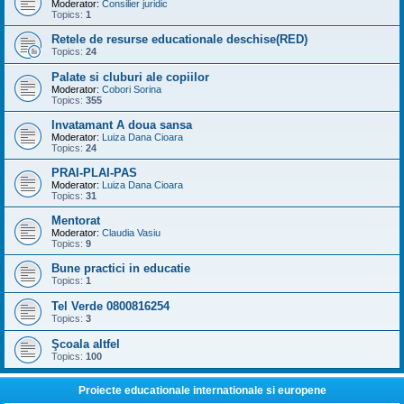
Moderator:
Consilier juridic
Topics:
1
Retele de resurse educationale deschise(RED)
Topics:
24
Palate si cluburi ale copiilor
Moderator:
Cobori Sorina
Topics:
355
Invatamant A doua sansa
Moderator:
Luiza Dana Cioara
Topics:
24
PRAI-PLAI-PAS
Moderator:
Luiza Dana Cioara
Topics:
31
Mentorat
Moderator:
Claudia Vasiu
Topics:
9
Bune practici in educatie
Topics:
1
Tel Verde 0800816254
Topics:
3
Şcoala altfel
Topics:
100
Proiecte educationale internationale si europene