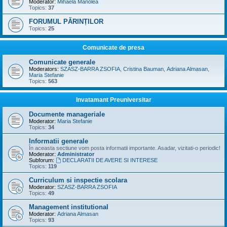
Moderator:
Mihaela Manolea
Topics:
37
FORUMUL PĂRINȚILOR
Topics:
25
Comunicate de presa
Comunicate generale
Moderators:
SZASZ-BARRA ZSOFIA
,
Cristina Bauman
,
Adriana Almasan
,
Maria Stefanie
Topics:
563
Invatamant Preuniversitar
Documente manageriale
Moderator:
Maria Stefanie
Topics:
34
Informatii generale
În aceasta sectiune vom posta informatii importante. Asadar, vizitati-o periodic!
Moderator:
Administrator
Subforum:
DECLARATII DE AVERE SI INTERESE
Topics:
119
Curriculum si inspectie scolara
Moderator:
SZASZ-BARRA ZSOFIA
Topics:
49
Management institutional
Moderator:
Adriana Almasan
Topics:
93