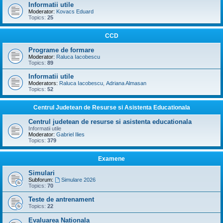
Informatii utile
Moderator:
Kovacs Eduard
Topics:
25
CCD
Programe de formare
Moderator:
Raluca Iacobescu
Topics:
89
Informatii utile
Moderators:
Raluca Iacobescu
,
Adriana Almasan
Topics:
52
Centrul Judetean de Resurse si Asistenta Educationala
Centrul judetean de resurse si asistenta educationala
Informatii utile
Moderator:
Gabriel Ilies
Topics:
379
Examene
Simulari
Subforum:
Simulare 2026
Topics:
70
Teste de antrenament
Topics:
22
Evaluarea Nationala