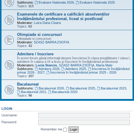
Subforums:
Evaluare Nationala 2026
,
Evaluare Nationala 2025
Topics:
113
Examenele de certificare a calificării absolvenților
învățământului profesional, liceal si postliceal
Moderator:
Luiza Dana Cioara
Topics:
62
Olimpiade si concursuri
Olimpiade si concursuri
Moderator:
SZASZ-BARRA ZSOFIA
Topics:
42
Admitere / Inscriere
În acest forum găsiţi informaţii despre înscrierea în clasa pregătitoare / clasa I,
admitere în calasa a IX-a liceu şi înscriere în învăţământul profesional
Moderators:
Lucia Stanciu
,
SZASZ-BARRA ZSOFIA
,
Marta Mate
Subforums:
Admitere 2026
,
Admitere 2025
,
Înscrierea în învățământul
primar 2026 - 2027
,
Înscrierea în învățământul primar 2025 - 2026
Topics:
207
Bacalaureat
Subforums:
Bacalaureat 2026
,
Bacalaureat 2025
,
Bacalaureat 2023
,
Bacalaureat 2021
,
Bacalaureat 2020
Topics:
96
LOGIN
Username:
Password:
Remember me