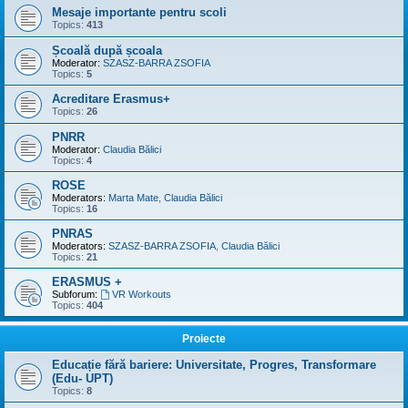
Mesaje importante pentru scoli
Topics:
413
Școală după școala
Moderator:
SZASZ-BARRA ZSOFIA
Topics:
5
Acreditare Erasmus+
Topics:
26
PNRR
Moderator:
Claudia Bălici
Topics:
4
ROSE
Moderators:
Marta Mate
,
Claudia Bălici
Topics:
16
PNRAS
Moderators:
SZASZ-BARRA ZSOFIA
,
Claudia Bălici
Topics:
21
ERASMUS +
Subforum:
VR Workouts
Topics:
404
Proiecte
Educație fără bariere: Universitate, Progres, Transformare
(Edu- UPT)
Topics:
8