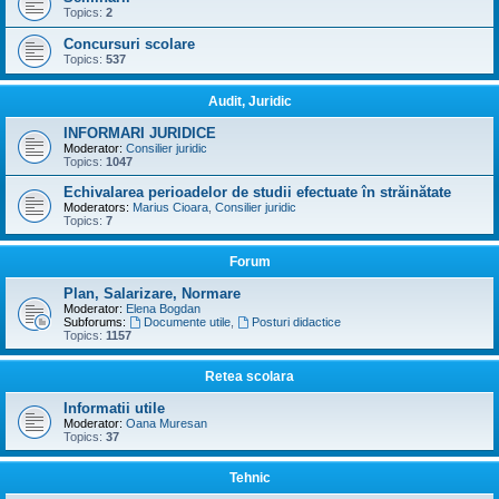
Topics:
2
Concursuri scolare
Topics:
537
Audit, Juridic
INFORMARI JURIDICE
Moderator:
Consilier juridic
Topics:
1047
Echivalarea perioadelor de studii efectuate în străinătate
Moderators:
Marius Cioara
,
Consilier juridic
Topics:
7
Forum
Plan, Salarizare, Normare
Moderator:
Elena Bogdan
Subforums:
Documente utile
,
Posturi didactice
Topics:
1157
Retea scolara
Informatii utile
Moderator:
Oana Muresan
Topics:
37
Tehnic