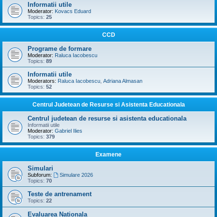
Informatii utile
Moderator:
Kovacs Eduard
Topics:
25
CCD
Programe de formare
Moderator:
Raluca Iacobescu
Topics:
89
Informatii utile
Moderators:
Raluca Iacobescu
,
Adriana Almasan
Topics:
52
Centrul Judetean de Resurse si Asistenta Educationala
Centrul judetean de resurse si asistenta educationala
Informatii utile
Moderator:
Gabriel Ilies
Topics:
379
Examene
Simulari
Subforum:
Simulare 2026
Topics:
70
Teste de antrenament
Topics:
22
Evaluarea Nationala