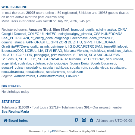
WHO IS ONLINE
In total there are
20025
users online :: 59 registered, 3 hidden and 19963 guests (based
on users active over the past 240 minutes)
Most users ever online was
67010
on July 22, 2026, 6:45 pm
Registered users:
Amazon [Bot]
,
Bing [Bot]
,
brancusi_petrila
,
c.i.gimnastica
,
CNAV
,
Colegiul Decebal
,
COLEGIUL HATEG
,
colegiulsaligny_simeria
,
CSS HUNEDOARA
,
CSS_PETROSANI
,
ct_energ_deva
,
ctageoagiu
,
dccorastie
,
deva_trans2003
,
dominic_stanca
,
GPN ORASTIE
,
GPN ZORI DE ZI HD
,
GPP1_HUNEDOARA
,
GradinitaPP7Deva
,
gsdlp
,
gsimh
,
gsimlupeni
,
I.G.DUCA PETROSANI
,
ilemle68
,
infopet
,
liceucalan2000
,
LICEUL ILIA
,
LT AI BRAD
,
Mariana Miertoiu
,
moisildeva
,
nicolahus_olahus
,
PALATUL COPIILOR
,
pedagogic
,
prim.valisoara
,
S. Toduta
,
SC A SAGUNA DEVA
,
Sc Soimus
,
SC TELIUC
,
SC. GURASADA
,
sc.buteanu
,
SC.HCCBRAD
,
scaurelvlad
,
scgen2hd
,
scidsirbu
,
sclelese
,
scluncoiudejos
,
Scoala Beriu
,
Scoala Bucuresci
,
scoala4_vulcan
,
scoala9hd
,
scoala_rachitova
,
scoala_rdm
,
scoala_visca
,
scoalabaru
,
scoalabranisca
,
scoalaohaba
,
scoalaromos
,
scoalazam
Legend:
Administrators
,
Global moderators
,
PARINTI
BIRTHDAYS
No birthdays today
STATISTICS
Total posts
116009
• Total topics
21719
• Total members
391
• Our newest member
Sps Regina Maria
Board index
All times are
UTC+02:00
Powered by
phpBB
® Forum Software © phpBB Limited