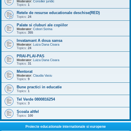
Moderator:
Consilier juridic
Topics:
1
Retele de resurse educationale deschise(RED)
Topics:
24
Palate si cluburi ale copiilor
Moderator:
Cobori Sorina
Topics:
355
Invatamant A doua sansa
Moderator:
Luiza Dana Cioara
Topics:
24
PRAI-PLAI-PAS
Moderator:
Luiza Dana Cioara
Topics:
31
Mentorat
Moderator:
Claudia Vasiu
Topics:
9
Bune practici in educatie
Topics:
1
Tel Verde 0800816254
Topics:
3
Şcoala altfel
Topics:
100
Proiecte educationale internationale si europene