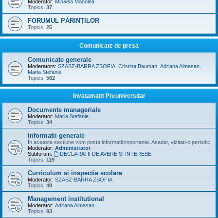
Moderator:
Mihaela Manolea
Topics:
37
FORUMUL PĂRINȚILOR
Topics:
25
Comunicate de presa
Comunicate generale
Moderators:
SZASZ-BARRA ZSOFIA
,
Cristina Bauman
,
Adriana Almasan
,
Maria Stefanie
Topics:
562
Invatamant Preuniversitar
Documente manageriale
Moderator:
Maria Stefanie
Topics:
34
Informatii generale
În aceasta sectiune vom posta informatii importante. Asadar, vizitati-o periodic!
Moderator:
Administrator
Subforum:
DECLARATII DE AVERE SI INTERESE
Topics:
119
Curriculum si inspectie scolara
Moderator:
SZASZ-BARRA ZSOFIA
Topics:
49
Management institutional
Moderator:
Adriana Almasan
Topics:
93