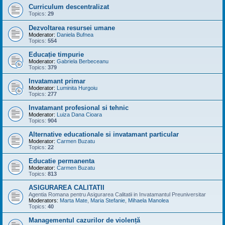
Curriculum descentralizat
Topics:
29
Dezvoltarea resursei umane
Moderator:
Daniela Bufnea
Topics:
554
Educație timpurie
Moderator:
Gabriela Berbeceanu
Topics:
379
Invatamant primar
Moderator:
Luminita Hurgoiu
Topics:
277
Invatamant profesional si tehnic
Moderator:
Luiza Dana Cioara
Topics:
904
Alternative educationale si invatamant particular
Moderator:
Carmen Buzatu
Topics:
22
Educatie permanenta
Moderator:
Carmen Buzatu
Topics:
813
ASIGURAREA CALITATII
Agentia Romana pentru Asigurarea Calitatii in Invatamantul Preuniversitar
Moderators:
Marta Mate
,
Maria Stefanie
,
Mihaela Manolea
Topics:
40
Managementul cazurilor de violență