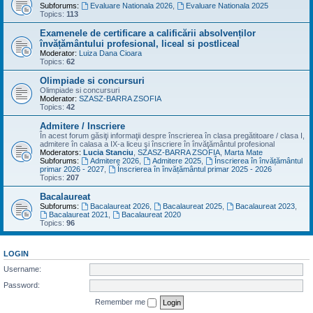
Subforums:
Evaluare Nationala 2026
,
Evaluare Nationala 2025
Topics:
113
Examenele de certificare a calificării absolvenților
învățământului profesional, liceal si postliceal
Moderator:
Luiza Dana Cioara
Topics:
62
Olimpiade si concursuri
Olimpiade si concursuri
Moderator:
SZASZ-BARRA ZSOFIA
Topics:
42
Admitere / Inscriere
În acest forum găsiţi informaţii despre înscrierea în clasa pregătitoare / clasa I,
admitere în calasa a IX-a liceu şi înscriere în învăţământul profesional
Moderators:
Lucia Stanciu
,
SZASZ-BARRA ZSOFIA
,
Marta Mate
Subforums:
Admitere 2026
,
Admitere 2025
,
Înscrierea în învățământul
primar 2026 - 2027
,
Înscrierea în învățământul primar 2025 - 2026
Topics:
207
Bacalaureat
Subforums:
Bacalaureat 2026
,
Bacalaureat 2025
,
Bacalaureat 2023
,
Bacalaureat 2021
,
Bacalaureat 2020
Topics:
96
LOGIN
Username:
Password:
Remember me