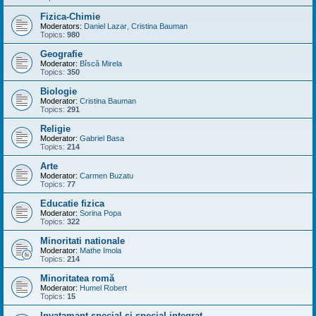
Fizica-Chimie
Moderators:
Daniel Lazar
,
Cristina Bauman
Topics:
980
Geografie
Moderator:
Bîscă Mirela
Topics:
350
Biologie
Moderator:
Cristina Bauman
Topics:
291
Religie
Moderator:
Gabriel Basa
Topics:
214
Arte
Moderator:
Carmen Buzatu
Topics:
77
Educatie fizica
Moderator:
Sorina Popa
Topics:
322
Minoritati nationale
Moderator:
Mathe Imola
Topics:
214
Minoritatea romă
Moderator:
Humel Robert
Topics:
15
Invatamant special si special integrat