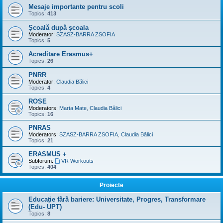
Mesaje importante pentru scoli
Topics:
413
Școală după școala
Moderator:
SZASZ-BARRA ZSOFIA
Topics:
5
Acreditare Erasmus+
Topics:
26
PNRR
Moderator:
Claudia Bălici
Topics:
4
ROSE
Moderators:
Marta Mate
,
Claudia Bălici
Topics:
16
PNRAS
Moderators:
SZASZ-BARRA ZSOFIA
,
Claudia Bălici
Topics:
21
ERASMUS +
Subforum:
VR Workouts
Topics:
404
Proiecte
Educație fără bariere: Universitate, Progres, Transformare
(Edu- UPT)
Topics:
8