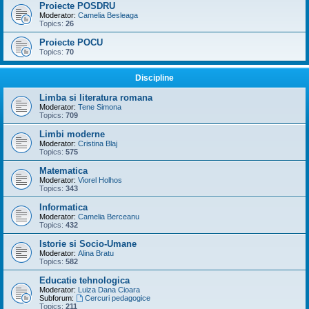
Proiecte POSDRU
Moderator:
Camelia Besleaga
Topics:
26
Proiecte POCU
Topics:
70
Discipline
Limba si literatura romana
Moderator:
Tene Simona
Topics:
709
Limbi moderne
Moderator:
Cristina Blaj
Topics:
575
Matematica
Moderator:
Viorel Holhos
Topics:
343
Informatica
Moderator:
Camelia Berceanu
Topics:
432
Istorie si Socio-Umane
Moderator:
Alina Bratu
Topics:
582
Educatie tehnologica
Moderator:
Luiza Dana Cioara
Subforum:
Cercuri pedagogice
Topics:
211