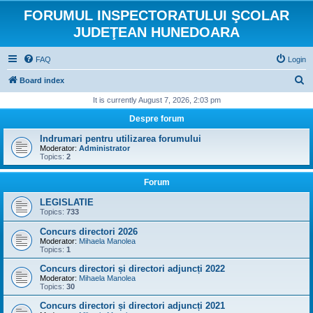
FORUMUL INSPECTORATULUI ŞCOLAR
JUDEŢEAN HUNEDOARA
FAQ
Login
S
Board index
e
It is currently August 7, 2026, 2:03 pm
a
Despre forum
r
Indrumari pentru utilizarea forumului
c
Moderator:
Administrator
Topics:
2
h
Forum
LEGISLATIE
Topics:
733
Concurs directori 2026
Moderator:
Mihaela Manolea
Topics:
1
Concurs directori și directori adjuncți 2022
Moderator:
Mihaela Manolea
Topics:
30
Concurs directori și directori adjuncți 2021