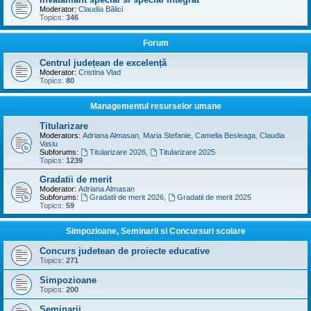
Moderator:
Claudia Bălici
Topics:
346
Forum
Centrul județean de excelență
Moderator:
Cristina Vlad
Topics:
80
Managementul resurselor umane
Titularizare
Moderators:
Adriana Almasan
,
Maria Stefanie
,
Camelia Besleaga
,
Claudia
Vasiu
Subforums:
Titularizare 2026
,
Titularizare 2025
Topics:
1239
Gradatii de merit
Moderator:
Adriana Almasan
Subforums:
Gradatii de merit 2026
,
Gradatii de merit 2025
Topics:
59
Simpozioane, Seminarii si Concursuri scolare
Concurs judetean de proiecte educative
Topics:
271
Simpozioane
Topics:
200
Seminarii