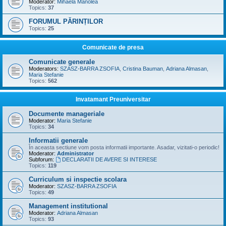
Moderator:
Mihaela Manolea
Topics:
37
FORUMUL PĂRINȚILOR
Topics:
25
Comunicate de presa
Comunicate generale
Moderators:
SZASZ-BARRA ZSOFIA
,
Cristina Bauman
,
Adriana Almasan
,
Maria Stefanie
Topics:
562
Invatamant Preuniversitar
Documente manageriale
Moderator:
Maria Stefanie
Topics:
34
Informatii generale
În aceasta sectiune vom posta informatii importante. Asadar, vizitati-o periodic!
Moderator:
Administrator
Subforum:
DECLARATII DE AVERE SI INTERESE
Topics:
119
Curriculum si inspectie scolara
Moderator:
SZASZ-BARRA ZSOFIA
Topics:
49
Management institutional
Moderator:
Adriana Almasan
Topics:
93