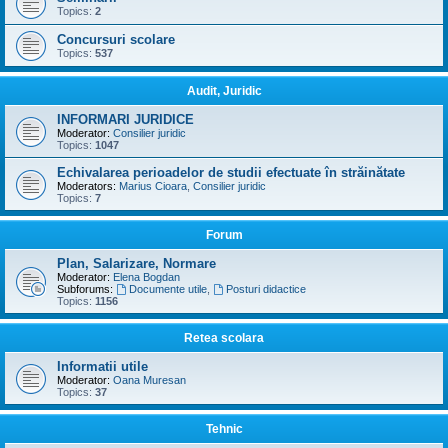
Topics:
2
Concursuri scolare
Topics:
537
Audit, Juridic
INFORMARI JURIDICE
Moderator:
Consilier juridic
Topics:
1047
Echivalarea perioadelor de studii efectuate în străinătate
Moderators:
Marius Cioara
,
Consilier juridic
Topics:
7
Forum
Plan, Salarizare, Normare
Moderator:
Elena Bogdan
Subforums:
Documente utile
,
Posturi didactice
Topics:
1156
Retea scolara
Informatii utile
Moderator:
Oana Muresan
Topics:
37
Tehnic