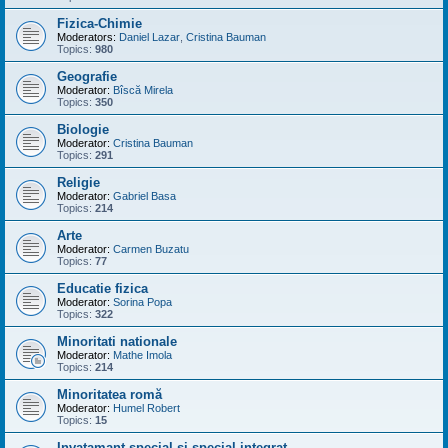
Fizica-Chimie
Moderators:
Daniel Lazar
,
Cristina Bauman
Topics:
980
Geografie
Moderator:
Bîscă Mirela
Topics:
350
Biologie
Moderator:
Cristina Bauman
Topics:
291
Religie
Moderator:
Gabriel Basa
Topics:
214
Arte
Moderator:
Carmen Buzatu
Topics:
77
Educatie fizica
Moderator:
Sorina Popa
Topics:
322
Minoritati nationale
Moderator:
Mathe Imola
Topics:
214
Minoritatea romă
Moderator:
Humel Robert
Topics:
15
Invatamant special si special integrat