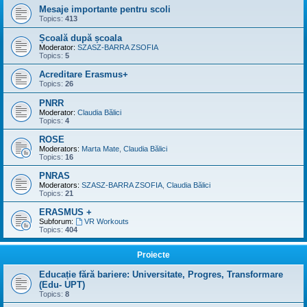
Mesaje importante pentru scoli
Topics:
413
Școală după școala
Moderator:
SZASZ-BARRA ZSOFIA
Topics:
5
Acreditare Erasmus+
Topics:
26
PNRR
Moderator:
Claudia Bălici
Topics:
4
ROSE
Moderators:
Marta Mate
,
Claudia Bălici
Topics:
16
PNRAS
Moderators:
SZASZ-BARRA ZSOFIA
,
Claudia Bălici
Topics:
21
ERASMUS +
Subforum:
VR Workouts
Topics:
404
Proiecte
Educație fără bariere: Universitate, Progres, Transformare
(Edu- UPT)
Topics:
8