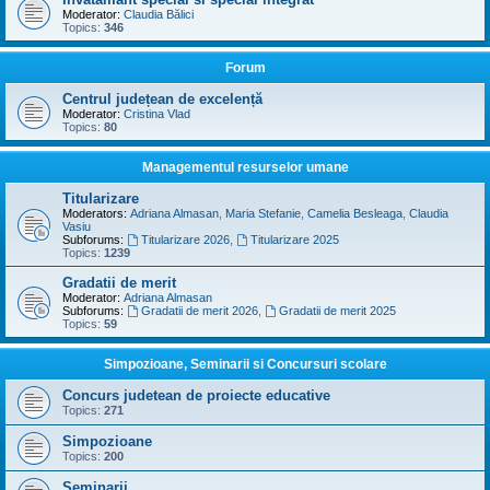
Moderator:
Claudia Bălici
Topics:
346
Forum
Centrul județean de excelență
Moderator:
Cristina Vlad
Topics:
80
Managementul resurselor umane
Titularizare
Moderators:
Adriana Almasan
,
Maria Stefanie
,
Camelia Besleaga
,
Claudia
Vasiu
Subforums:
Titularizare 2026
,
Titularizare 2025
Topics:
1239
Gradatii de merit
Moderator:
Adriana Almasan
Subforums:
Gradatii de merit 2026
,
Gradatii de merit 2025
Topics:
59
Simpozioane, Seminarii si Concursuri scolare
Concurs judetean de proiecte educative
Topics:
271
Simpozioane
Topics:
200
Seminarii