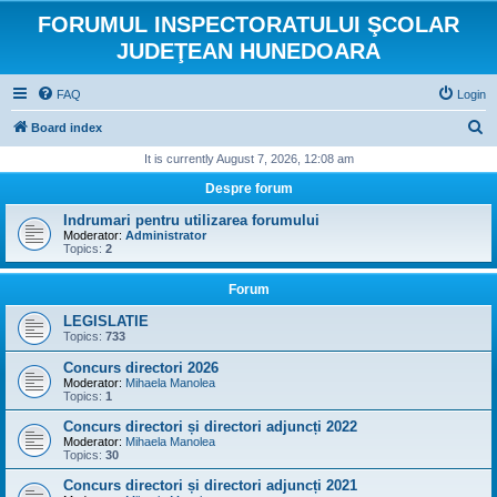
FORUMUL INSPECTORATULUI ŞCOLAR
JUDEŢEAN HUNEDOARA
FAQ
Login
S
Board index
e
It is currently August 7, 2026, 12:08 am
a
Despre forum
r
Indrumari pentru utilizarea forumului
c
Moderator:
Administrator
Topics:
2
h
Forum
LEGISLATIE
Topics:
733
Concurs directori 2026
Moderator:
Mihaela Manolea
Topics:
1
Concurs directori și directori adjuncți 2022
Moderator:
Mihaela Manolea
Topics:
30
Concurs directori și directori adjuncți 2021