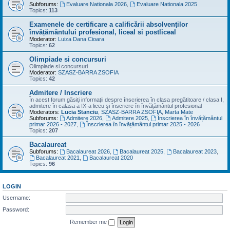
Subforums:
Evaluare Nationala 2026
,
Evaluare Nationala 2025
Topics:
113
Examenele de certificare a calificării absolvenților
învățământului profesional, liceal si postliceal
Moderator:
Luiza Dana Cioara
Topics:
62
Olimpiade si concursuri
Olimpiade si concursuri
Moderator:
SZASZ-BARRA ZSOFIA
Topics:
42
Admitere / Inscriere
În acest forum găsiţi informaţii despre înscrierea în clasa pregătitoare / clasa I,
admitere în calasa a IX-a liceu şi înscriere în învăţământul profesional
Moderators:
Lucia Stanciu
,
SZASZ-BARRA ZSOFIA
,
Marta Mate
Subforums:
Admitere 2026
,
Admitere 2025
,
Înscrierea în învățământul
primar 2026 - 2027
,
Înscrierea în învățământul primar 2025 - 2026
Topics:
207
Bacalaureat
Subforums:
Bacalaureat 2026
,
Bacalaureat 2025
,
Bacalaureat 2023
,
Bacalaureat 2021
,
Bacalaureat 2020
Topics:
96
LOGIN
Username:
Password:
Remember me