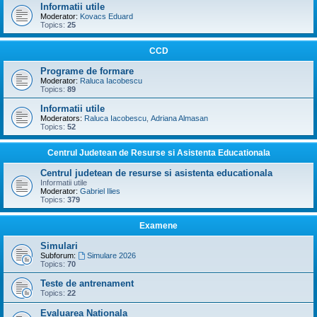
Informatii utile
Moderator:
Kovacs Eduard
Topics:
25
CCD
Programe de formare
Moderator:
Raluca Iacobescu
Topics:
89
Informatii utile
Moderators:
Raluca Iacobescu
,
Adriana Almasan
Topics:
52
Centrul Judetean de Resurse si Asistenta Educationala
Centrul judetean de resurse si asistenta educationala
Informatii utile
Moderator:
Gabriel Ilies
Topics:
379
Examene
Simulari
Subforum:
Simulare 2026
Topics:
70
Teste de antrenament
Topics:
22
Evaluarea Nationala