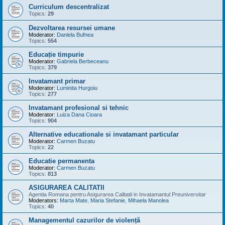
Curriculum descentralizat
Topics:
29
Dezvoltarea resursei umane
Moderator:
Daniela Bufnea
Topics:
554
Educație timpurie
Moderator:
Gabriela Berbeceanu
Topics:
379
Invatamant primar
Moderator:
Luminita Hurgoiu
Topics:
277
Invatamant profesional si tehnic
Moderator:
Luiza Dana Cioara
Topics:
904
Alternative educationale si invatamant particular
Moderator:
Carmen Buzatu
Topics:
22
Educatie permanenta
Moderator:
Carmen Buzatu
Topics:
813
ASIGURAREA CALITATII
Agentia Romana pentru Asigurarea Calitatii in Invatamantul Preuniversitar
Moderators:
Marta Mate
,
Maria Stefanie
,
Mihaela Manolea
Topics:
40
Managementul cazurilor de violență