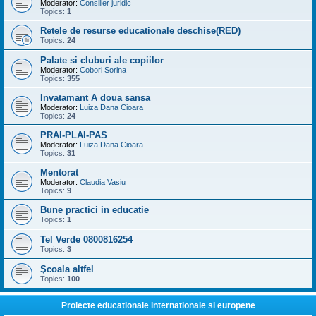
Moderator:
Consilier juridic
Topics:
1
Retele de resurse educationale deschise(RED)
Topics:
24
Palate si cluburi ale copiilor
Moderator:
Cobori Sorina
Topics:
355
Invatamant A doua sansa
Moderator:
Luiza Dana Cioara
Topics:
24
PRAI-PLAI-PAS
Moderator:
Luiza Dana Cioara
Topics:
31
Mentorat
Moderator:
Claudia Vasiu
Topics:
9
Bune practici in educatie
Topics:
1
Tel Verde 0800816254
Topics:
3
Şcoala altfel
Topics:
100
Proiecte educationale internationale si europene