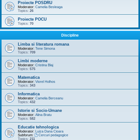
Proiecte POSDRU
Moderator:
Camelia Besleaga
Topics:
26
Proiecte POCU
Topics:
70
Discipline
Limba si literatura romana
Moderator:
Tene Simona
Topics:
709
Limbi moderne
Moderator:
Cristina Blaj
Topics:
575
Matematica
Moderator:
Viorel Holhos
Topics:
343
Informatica
Moderator:
Camelia Berceanu
Topics:
432
Istorie si Socio-Umane
Moderator:
Alina Bratu
Topics:
582
Educatie tehnologica
Moderator:
Luiza Dana Cioara
Subforum:
Cercuri pedagogice
Topics:
211