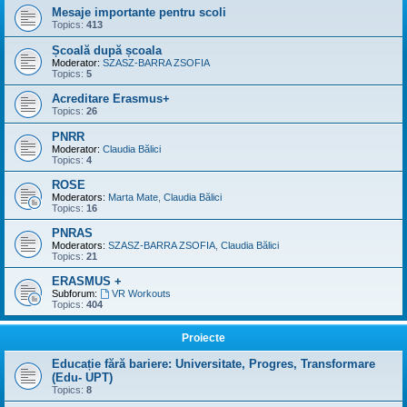
Mesaje importante pentru scoli
Topics:
413
Școală după școala
Moderator:
SZASZ-BARRA ZSOFIA
Topics:
5
Acreditare Erasmus+
Topics:
26
PNRR
Moderator:
Claudia Bălici
Topics:
4
ROSE
Moderators:
Marta Mate
,
Claudia Bălici
Topics:
16
PNRAS
Moderators:
SZASZ-BARRA ZSOFIA
,
Claudia Bălici
Topics:
21
ERASMUS +
Subforum:
VR Workouts
Topics:
404
Proiecte
Educație fără bariere: Universitate, Progres, Transformare
(Edu- UPT)
Topics:
8