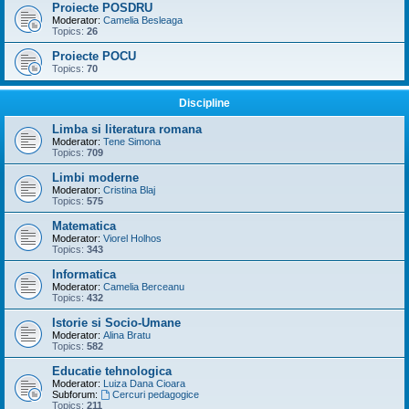
Proiecte POSDRU
Moderator:
Camelia Besleaga
Topics:
26
Proiecte POCU
Topics:
70
Discipline
Limba si literatura romana
Moderator:
Tene Simona
Topics:
709
Limbi moderne
Moderator:
Cristina Blaj
Topics:
575
Matematica
Moderator:
Viorel Holhos
Topics:
343
Informatica
Moderator:
Camelia Berceanu
Topics:
432
Istorie si Socio-Umane
Moderator:
Alina Bratu
Topics:
582
Educatie tehnologica
Moderator:
Luiza Dana Cioara
Subforum:
Cercuri pedagogice
Topics:
211