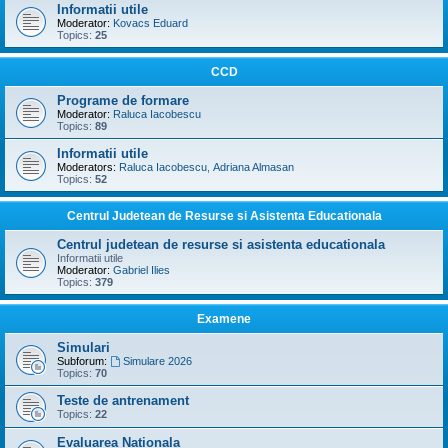
Informatii utile
Moderator:
Kovacs Eduard
Topics:
25
CCD
Programe de formare
Moderator:
Raluca Iacobescu
Topics:
89
Informatii utile
Moderators:
Raluca Iacobescu
,
Adriana Almasan
Topics:
52
Centrul Judetean de Resurse si Asistenta Educationala
Centrul judetean de resurse si asistenta educationala
Informatii utile
Moderator:
Gabriel Ilies
Topics:
379
Examene
Simulari
Subforum:
Simulare 2026
Topics:
70
Teste de antrenament
Topics:
22
Evaluarea Nationala