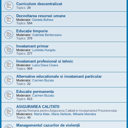
Curriculum descentralizat
Topics:
29
Dezvoltarea resursei umane
Moderator:
Daniela Bufnea
Topics:
554
Educație timpurie
Moderator:
Gabriela Berbeceanu
Topics:
379
Invatamant primar
Moderator:
Luminita Hurgoiu
Topics:
277
Invatamant profesional si tehnic
Moderator:
Luiza Dana Cioara
Topics:
904
Alternative educationale si invatamant particular
Moderator:
Carmen Buzatu
Topics:
22
Educatie permanenta
Moderator:
Carmen Buzatu
Topics:
813
ASIGURAREA CALITATII
Agentia Romana pentru Asigurarea Calitatii in Invatamantul Preuniversitar
Moderators:
Marta Mate
,
Maria Stefanie
,
Mihaela Manolea
Topics:
40
Managementul cazurilor de violență