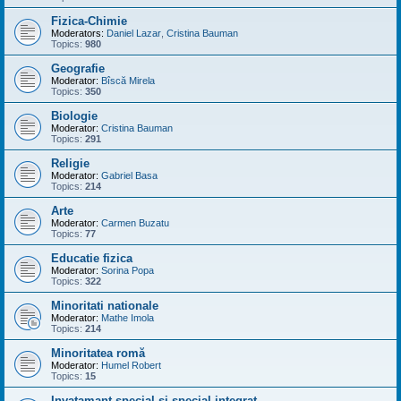
Fizica-Chimie
Moderators:
Daniel Lazar
,
Cristina Bauman
Topics:
980
Geografie
Moderator:
Bîscă Mirela
Topics:
350
Biologie
Moderator:
Cristina Bauman
Topics:
291
Religie
Moderator:
Gabriel Basa
Topics:
214
Arte
Moderator:
Carmen Buzatu
Topics:
77
Educatie fizica
Moderator:
Sorina Popa
Topics:
322
Minoritati nationale
Moderator:
Mathe Imola
Topics:
214
Minoritatea romă
Moderator:
Humel Robert
Topics:
15
Invatamant special si special integrat