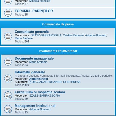
Moderator:
Mihaela Manolea
Topics:
37
FORUMUL PĂRINȚILOR
Topics:
25
Comunicate de presa
Comunicate generale
Moderators:
SZASZ-BARRA ZSOFIA
,
Cristina Bauman
,
Adriana Almasan
,
Maria Stefanie
Topics:
562
Invatamant Preuniversitar
Documente manageriale
Moderator:
Maria Stefanie
Topics:
34
Informatii generale
În aceasta sectiune vom posta informatii importante. Asadar, vizitati-o periodic!
Moderator:
Administrator
Subforum:
DECLARATII DE AVERE SI INTERESE
Topics:
119
Curriculum si inspectie scolara
Moderator:
SZASZ-BARRA ZSOFIA
Topics:
49
Management institutional
Moderator:
Adriana Almasan
Topics:
93