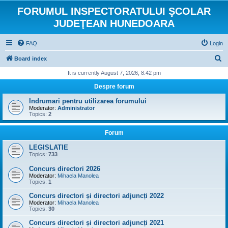
FORUMUL INSPECTORATULUI ŞCOLAR
JUDEŢEAN HUNEDOARA
FAQ
Login
S
Board index
e
It is currently August 7, 2026, 8:42 pm
a
Despre forum
r
Indrumari pentru utilizarea forumului
c
Moderator:
Administrator
Topics:
2
h
Forum
LEGISLATIE
Topics:
733
Concurs directori 2026
Moderator:
Mihaela Manolea
Topics:
1
Concurs directori și directori adjuncți 2022
Moderator:
Mihaela Manolea
Topics:
30
Concurs directori și directori adjuncți 2021