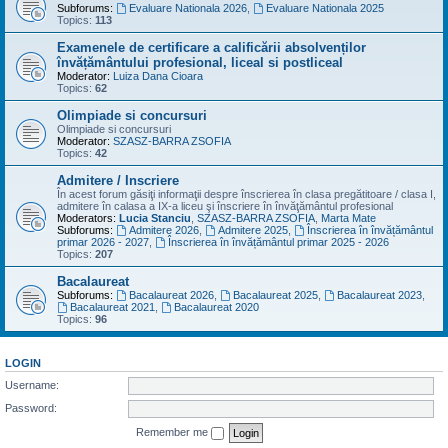
Subforums:
Evaluare Nationala 2026
,
Evaluare Nationala 2025
Topics:
113
Examenele de certificare a calificării absolvenților
învățământului profesional, liceal si postliceal
Moderator:
Luiza Dana Cioara
Topics:
62
Olimpiade si concursuri
Olimpiade si concursuri
Moderator:
SZASZ-BARRA ZSOFIA
Topics:
42
Admitere / Inscriere
În acest forum găsiţi informaţii despre înscrierea în clasa pregătitoare / clasa I,
admitere în calasa a IX-a liceu şi înscriere în învăţământul profesional
Moderators:
Lucia Stanciu
,
SZASZ-BARRA ZSOFIA
,
Marta Mate
Subforums:
Admitere 2026
,
Admitere 2025
,
Înscrierea în învățământul
primar 2026 - 2027
,
Înscrierea în învățământul primar 2025 - 2026
Topics:
207
Bacalaureat
Subforums:
Bacalaureat 2026
,
Bacalaureat 2025
,
Bacalaureat 2023
,
Bacalaureat 2021
,
Bacalaureat 2020
Topics:
96
LOGIN
Username:
Password:
Remember me