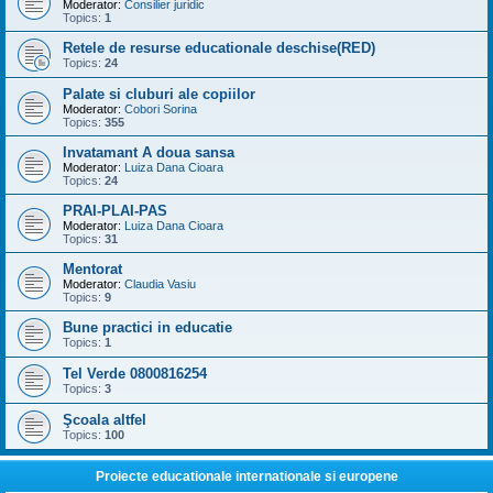
Moderator:
Consilier juridic
Topics:
1
Retele de resurse educationale deschise(RED)
Topics:
24
Palate si cluburi ale copiilor
Moderator:
Cobori Sorina
Topics:
355
Invatamant A doua sansa
Moderator:
Luiza Dana Cioara
Topics:
24
PRAI-PLAI-PAS
Moderator:
Luiza Dana Cioara
Topics:
31
Mentorat
Moderator:
Claudia Vasiu
Topics:
9
Bune practici in educatie
Topics:
1
Tel Verde 0800816254
Topics:
3
Şcoala altfel
Topics:
100
Proiecte educationale internationale si europene