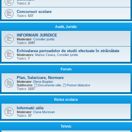
Topics:
2
Concursuri scolare
Topics:
537
Audit, Juridic
INFORMARI JURIDICE
Moderator:
Consilier juridic
Topics:
1047
Echivalarea perioadelor de studii efectuate în străinătate
Moderators:
Marius Cioara
,
Consilier juridic
Topics:
7
Forum
Plan, Salarizare, Normare
Moderator:
Elena Bogdan
Subforums:
Documente utile
,
Posturi didactice
Topics:
1157
Retea scolara
Informatii utile
Moderator:
Oana Muresan
Topics:
37
Tehnic