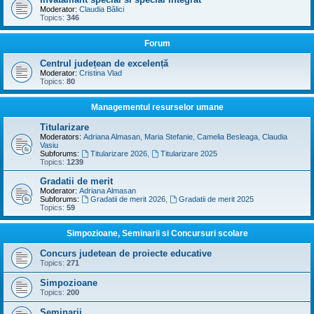
Moderator:
Claudia Bălici
Topics:
346
Forum
Centrul județean de excelență
Moderator:
Cristina Vlad
Topics:
80
Managementul resurselor umane
Titularizare
Moderators:
Adriana Almasan
,
Maria Stefanie
,
Camelia Besleaga
,
Claudia
Vasiu
Subforums:
Titularizare 2026
,
Titularizare 2025
Topics:
1239
Gradatii de merit
Moderator:
Adriana Almasan
Subforums:
Gradatii de merit 2026
,
Gradatii de merit 2025
Topics:
59
Simpozioane, Seminarii si Concursuri scolare
Concurs judetean de proiecte educative
Topics:
271
Simpozioane
Topics:
200
Seminarii