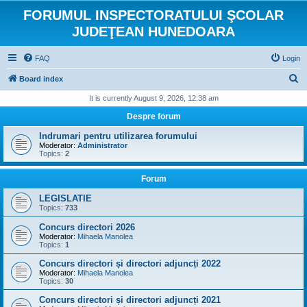
FORUMUL INSPECTORATULUI ŞCOLAR
JUDEŢEAN HUNEDOARA
FAQ
Login
S
Board index
e
It is currently August 9, 2026, 12:38 am
a
Despre forum
r
Indrumari pentru utilizarea forumului
c
Moderator:
Administrator
Topics:
2
h
Forum
LEGISLATIE
Topics:
733
Concurs directori 2026
Moderator:
Mihaela Manolea
Topics:
1
Concurs directori și directori adjuncți 2022
Moderator:
Mihaela Manolea
Topics:
30
Concurs directori și directori adjuncți 2021