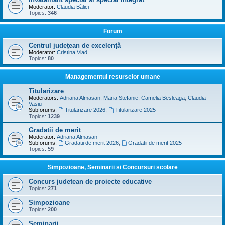
Moderator:
Claudia Bălici
Topics:
346
Forum
Centrul județean de excelență
Moderator:
Cristina Vlad
Topics:
80
Managementul resurselor umane
Titularizare
Moderators:
Adriana Almasan
,
Maria Stefanie
,
Camelia Besleaga
,
Claudia
Vasiu
Subforums:
Titularizare 2026
,
Titularizare 2025
Topics:
1239
Gradatii de merit
Moderator:
Adriana Almasan
Subforums:
Gradatii de merit 2026
,
Gradatii de merit 2025
Topics:
59
Simpozioane, Seminarii si Concursuri scolare
Concurs judetean de proiecte educative
Topics:
271
Simpozioane
Topics:
200
Seminarii