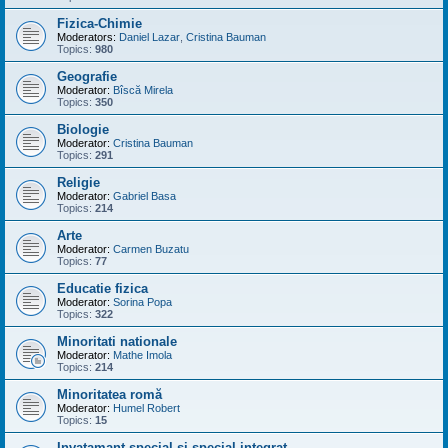
Fizica-Chimie
Moderators:
Daniel Lazar
,
Cristina Bauman
Topics:
980
Geografie
Moderator:
Bîscă Mirela
Topics:
350
Biologie
Moderator:
Cristina Bauman
Topics:
291
Religie
Moderator:
Gabriel Basa
Topics:
214
Arte
Moderator:
Carmen Buzatu
Topics:
77
Educatie fizica
Moderator:
Sorina Popa
Topics:
322
Minoritati nationale
Moderator:
Mathe Imola
Topics:
214
Minoritatea romă
Moderator:
Humel Robert
Topics:
15
Invatamant special si special integrat