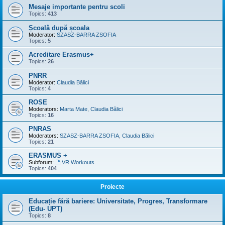
Mesaje importante pentru scoli
Topics:
413
Școală după școala
Moderator:
SZASZ-BARRA ZSOFIA
Topics:
5
Acreditare Erasmus+
Topics:
26
PNRR
Moderator:
Claudia Bălici
Topics:
4
ROSE
Moderators:
Marta Mate
,
Claudia Bălici
Topics:
16
PNRAS
Moderators:
SZASZ-BARRA ZSOFIA
,
Claudia Bălici
Topics:
21
ERASMUS +
Subforum:
VR Workouts
Topics:
404
Proiecte
Educație fără bariere: Universitate, Progres, Transformare
(Edu- UPT)
Topics:
8