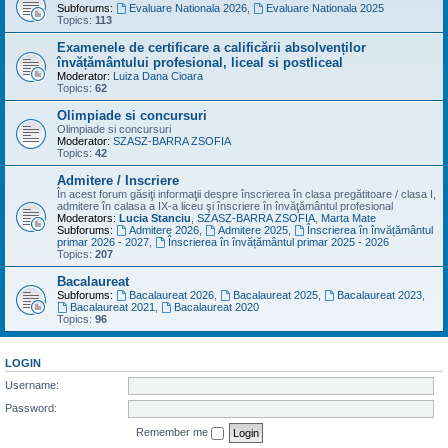
Subforums:
Evaluare Nationala 2026
,
Evaluare Nationala 2025
Topics:
113
Examenele de certificare a calificării absolvenților
învățământului profesional, liceal si postliceal
Moderator:
Luiza Dana Cioara
Topics:
62
Olimpiade si concursuri
Olimpiade si concursuri
Moderator:
SZASZ-BARRA ZSOFIA
Topics:
42
Admitere / Inscriere
În acest forum găsiţi informaţii despre înscrierea în clasa pregătitoare / clasa I,
admitere în calasa a IX-a liceu şi înscriere în învăţământul profesional
Moderators:
Lucia Stanciu
,
SZASZ-BARRA ZSOFIA
,
Marta Mate
Subforums:
Admitere 2026
,
Admitere 2025
,
Înscrierea în învățământul
primar 2026 - 2027
,
Înscrierea în învățământul primar 2025 - 2026
Topics:
207
Bacalaureat
Subforums:
Bacalaureat 2026
,
Bacalaureat 2025
,
Bacalaureat 2023
,
Bacalaureat 2021
,
Bacalaureat 2020
Topics:
96
LOGIN
Username:
Password:
Remember me