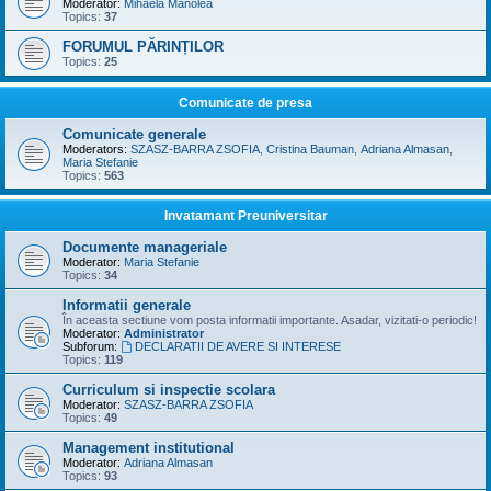
Moderator:
Mihaela Manolea
Topics:
37
FORUMUL PĂRINȚILOR
Topics:
25
Comunicate de presa
Comunicate generale
Moderators:
SZASZ-BARRA ZSOFIA
,
Cristina Bauman
,
Adriana Almasan
,
Maria Stefanie
Topics:
563
Invatamant Preuniversitar
Documente manageriale
Moderator:
Maria Stefanie
Topics:
34
Informatii generale
În aceasta sectiune vom posta informatii importante. Asadar, vizitati-o periodic!
Moderator:
Administrator
Subforum:
DECLARATII DE AVERE SI INTERESE
Topics:
119
Curriculum si inspectie scolara
Moderator:
SZASZ-BARRA ZSOFIA
Topics:
49
Management institutional
Moderator:
Adriana Almasan
Topics:
93