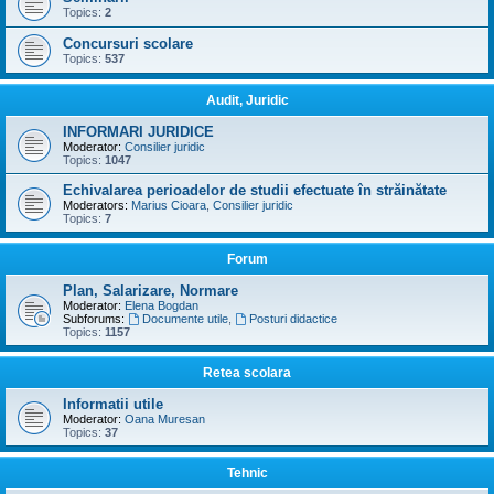
Topics:
2
Concursuri scolare
Topics:
537
Audit, Juridic
INFORMARI JURIDICE
Moderator:
Consilier juridic
Topics:
1047
Echivalarea perioadelor de studii efectuate în străinătate
Moderators:
Marius Cioara
,
Consilier juridic
Topics:
7
Forum
Plan, Salarizare, Normare
Moderator:
Elena Bogdan
Subforums:
Documente utile
,
Posturi didactice
Topics:
1157
Retea scolara
Informatii utile
Moderator:
Oana Muresan
Topics:
37
Tehnic