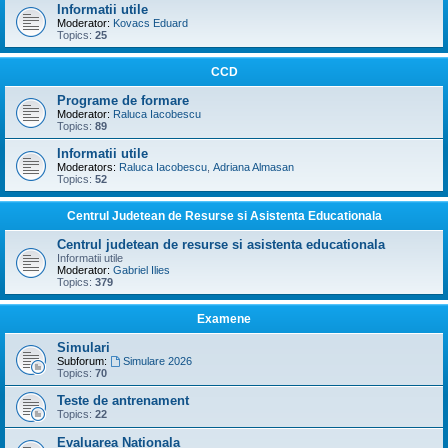
Informatii utile
Moderator:
Kovacs Eduard
Topics:
25
CCD
Programe de formare
Moderator:
Raluca Iacobescu
Topics:
89
Informatii utile
Moderators:
Raluca Iacobescu
,
Adriana Almasan
Topics:
52
Centrul Judetean de Resurse si Asistenta Educationala
Centrul judetean de resurse si asistenta educationala
Informatii utile
Moderator:
Gabriel Ilies
Topics:
379
Examene
Simulari
Subforum:
Simulare 2026
Topics:
70
Teste de antrenament
Topics:
22
Evaluarea Nationala