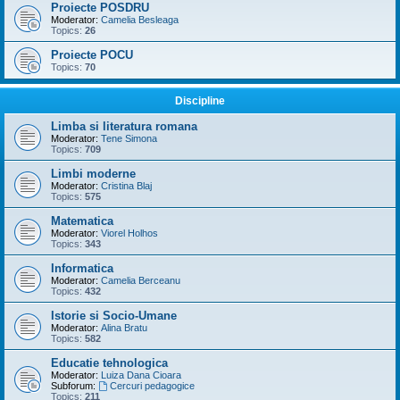
Proiecte POSDRU
Moderator:
Camelia Besleaga
Topics:
26
Proiecte POCU
Topics:
70
Discipline
Limba si literatura romana
Moderator:
Tene Simona
Topics:
709
Limbi moderne
Moderator:
Cristina Blaj
Topics:
575
Matematica
Moderator:
Viorel Holhos
Topics:
343
Informatica
Moderator:
Camelia Berceanu
Topics:
432
Istorie si Socio-Umane
Moderator:
Alina Bratu
Topics:
582
Educatie tehnologica
Moderator:
Luiza Dana Cioara
Subforum:
Cercuri pedagogice
Topics:
211