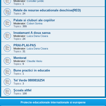
Moderator:
Consilier juridic
Topics:
1
Retele de resurse educationale deschise(RED)
Topics:
24
Palate si cluburi ale copiilor
Moderator:
Cobori Sorina
Topics:
355
Invatamant A doua sansa
Moderator:
Luiza Dana Cioara
Topics:
24
PRAI-PLAI-PAS
Moderator:
Luiza Dana Cioara
Topics:
31
Mentorat
Moderator:
Claudia Vasiu
Topics:
9
Bune practici in educatie
Topics:
1
Tel Verde 0800816254
Topics:
3
Şcoala altfel
Topics:
100
Proiecte educationale internationale si europene