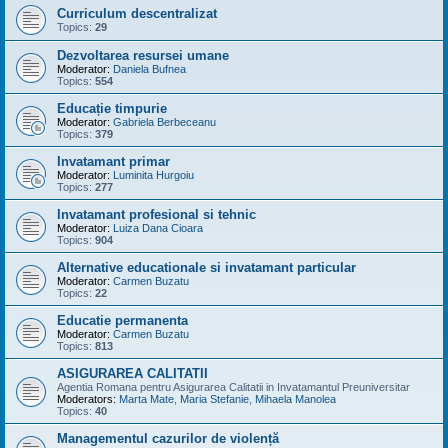
Curriculum descentralizat
Topics:
29
Dezvoltarea resursei umane
Moderator:
Daniela Bufnea
Topics:
554
Educație timpurie
Moderator:
Gabriela Berbeceanu
Topics:
379
Invatamant primar
Moderator:
Luminita Hurgoiu
Topics:
277
Invatamant profesional si tehnic
Moderator:
Luiza Dana Cioara
Topics:
904
Alternative educationale si invatamant particular
Moderator:
Carmen Buzatu
Topics:
22
Educatie permanenta
Moderator:
Carmen Buzatu
Topics:
813
ASIGURAREA CALITATII
Agentia Romana pentru Asigurarea Calitatii in Invatamantul Preuniversitar
Moderators:
Marta Mate
,
Maria Stefanie
,
Mihaela Manolea
Topics:
40
Managementul cazurilor de violență