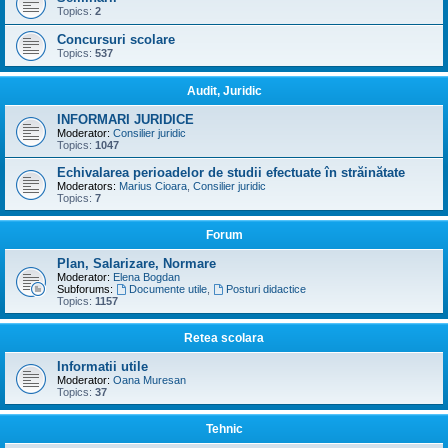
Topics:
2
Concursuri scolare
Topics:
537
Audit, Juridic
INFORMARI JURIDICE
Moderator:
Consilier juridic
Topics:
1047
Echivalarea perioadelor de studii efectuate în străinătate
Moderators:
Marius Cioara
,
Consilier juridic
Topics:
7
Forum
Plan, Salarizare, Normare
Moderator:
Elena Bogdan
Subforums:
Documente utile
,
Posturi didactice
Topics:
1157
Retea scolara
Informatii utile
Moderator:
Oana Muresan
Topics:
37
Tehnic