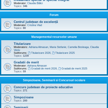
Moderator:
Claudia Bălici
Topics:
346
Forum
Centrul județean de excelență
Moderator:
Cristina Vlad
Topics:
80
Managementul resurselor umane
Titularizare
Moderators:
Adriana Almasan
,
Maria Stefanie
,
Camelia Besleaga
,
Claudia
Vasiu
Subforums:
Titularizare 2026
,
Titularizare 2025
Topics:
1239
Gradatii de merit
Moderator:
Adriana Almasan
Subforums:
Gradatii de merit 2026
,
Gradatii de merit 2025
Topics:
59
Simpozioane, Seminarii si Concursuri scolare
Concurs judetean de proiecte educative
Topics:
271
Simpozioane
Topics:
200
Seminarii