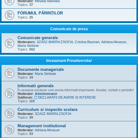
Moderator:
Mihaela Manolea
Topics:
37
FORUMUL PĂRINȚILOR
Topics:
25
Comunicate de presa
Comunicate generale
Moderators:
SZASZ-BARRA ZSOFIA
,
Cristina Bauman
,
Adriana Almasan
,
Maria Stefanie
Topics:
562
Invatamant Preuniversitar
Documente manageriale
Moderator:
Maria Stefanie
Topics:
34
Informatii generale
În aceasta sectiune vom posta informatii importante. Asadar, vizitati-o periodic!
Moderator:
Administrator
Subforum:
DECLARATII DE AVERE SI INTERESE
Topics:
119
Curriculum si inspectie scolara
Moderator:
SZASZ-BARRA ZSOFIA
Topics:
49
Management institutional
Moderator:
Adriana Almasan
Topics:
93