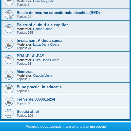
Moderator:
Consilier juridic
Topics:
1
Retele de resurse educationale deschise(RED)
Topics:
24
Palate si cluburi ale copiilor
Moderator:
Cobori Sorina
Topics:
355
Invatamant A doua sansa
Moderator:
Luiza Dana Cioara
Topics:
24
PRAI-PLAI-PAS
Moderator:
Luiza Dana Cioara
Topics:
31
Mentorat
Moderator:
Claudia Vasiu
Topics:
9
Bune practici in educatie
Topics:
1
Tel Verde 0800816254
Topics:
3
Şcoala altfel
Topics:
100
Proiecte educationale internationale si europene