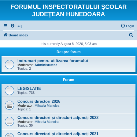
FORUMUL INSPECTORATULUI ŞCOLAR
JUDEŢEAN HUNEDOARA
FAQ
Login
S
Board index
e
It is currently August 8, 2026, 5:03 am
a
Despre forum
r
Indrumari pentru utilizarea forumului
c
Moderator:
Administrator
Topics:
2
h
Forum
LEGISLATIE
Topics:
733
Concurs directori 2026
Moderator:
Mihaela Manolea
Topics:
1
Concurs directori și directori adjuncți 2022
Moderator:
Mihaela Manolea
Topics:
30
Concurs directori și directori adjuncți 2021