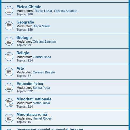
Fizica-Chimie
Moderators:
Daniel Lazar
,
Cristina Bauman
Topics:
980
Geografie
Moderator:
Bîscă Mirela
Topics:
350
Biologie
Moderator:
Cristina Bauman
Topics:
291
Religie
Moderator:
Gabriel Basa
Topics:
214
Arte
Moderator:
Carmen Buzatu
Topics:
77
Educatie fizica
Moderator:
Sorina Popa
Topics:
322
Minoritati nationale
Moderator:
Mathe Imola
Topics:
214
Minoritatea romă
Moderator:
Humel Robert
Topics:
15
Invatamant special si special integrat