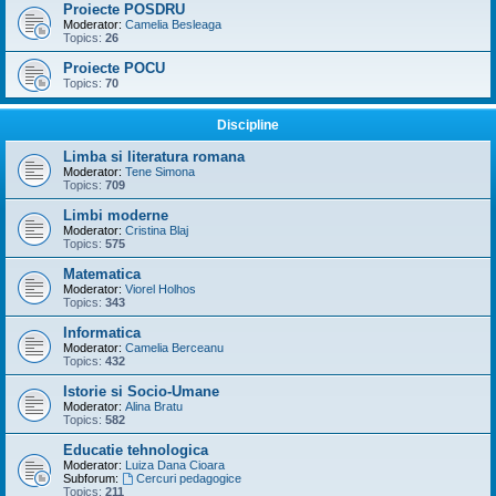
Proiecte POSDRU
Moderator:
Camelia Besleaga
Topics:
26
Proiecte POCU
Topics:
70
Discipline
Limba si literatura romana
Moderator:
Tene Simona
Topics:
709
Limbi moderne
Moderator:
Cristina Blaj
Topics:
575
Matematica
Moderator:
Viorel Holhos
Topics:
343
Informatica
Moderator:
Camelia Berceanu
Topics:
432
Istorie si Socio-Umane
Moderator:
Alina Bratu
Topics:
582
Educatie tehnologica
Moderator:
Luiza Dana Cioara
Subforum:
Cercuri pedagogice
Topics:
211