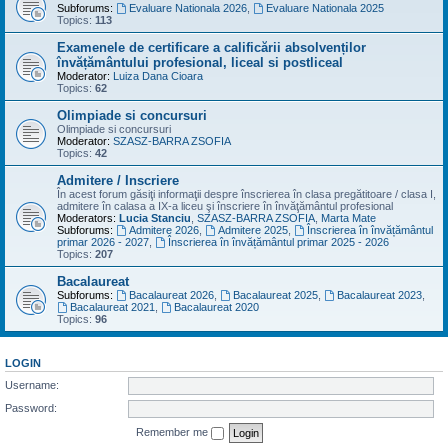
Subforums:
Evaluare Nationala 2026
,
Evaluare Nationala 2025
Topics:
113
Examenele de certificare a calificării absolvenților
învățământului profesional, liceal si postliceal
Moderator:
Luiza Dana Cioara
Topics:
62
Olimpiade si concursuri
Olimpiade si concursuri
Moderator:
SZASZ-BARRA ZSOFIA
Topics:
42
Admitere / Inscriere
În acest forum găsiţi informaţii despre înscrierea în clasa pregătitoare / clasa I,
admitere în calasa a IX-a liceu şi înscriere în învăţământul profesional
Moderators:
Lucia Stanciu
,
SZASZ-BARRA ZSOFIA
,
Marta Mate
Subforums:
Admitere 2026
,
Admitere 2025
,
Înscrierea în învățământul
primar 2026 - 2027
,
Înscrierea în învățământul primar 2025 - 2026
Topics:
207
Bacalaureat
Subforums:
Bacalaureat 2026
,
Bacalaureat 2025
,
Bacalaureat 2023
,
Bacalaureat 2021
,
Bacalaureat 2020
Topics:
96
LOGIN
Username:
Password:
Remember me