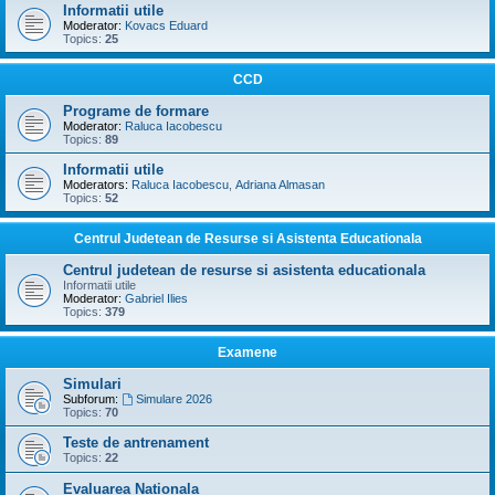
Informatii utile
Moderator:
Kovacs Eduard
Topics:
25
CCD
Programe de formare
Moderator:
Raluca Iacobescu
Topics:
89
Informatii utile
Moderators:
Raluca Iacobescu
,
Adriana Almasan
Topics:
52
Centrul Judetean de Resurse si Asistenta Educationala
Centrul judetean de resurse si asistenta educationala
Informatii utile
Moderator:
Gabriel Ilies
Topics:
379
Examene
Simulari
Subforum:
Simulare 2026
Topics:
70
Teste de antrenament
Topics:
22
Evaluarea Nationala