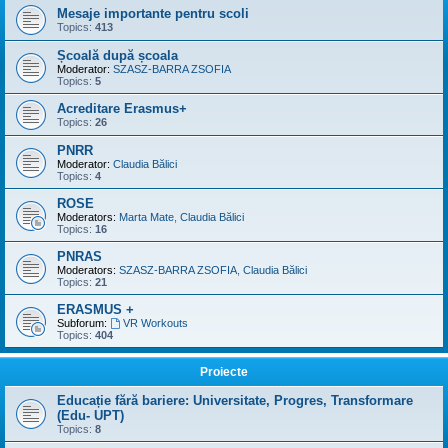
Mesaje importante pentru scoli
Topics:
413
Școală după școala
Moderator:
SZASZ-BARRA ZSOFIA
Topics:
5
Acreditare Erasmus+
Topics:
26
PNRR
Moderator:
Claudia Bălici
Topics:
4
ROSE
Moderators:
Marta Mate
,
Claudia Bălici
Topics:
16
PNRAS
Moderators:
SZASZ-BARRA ZSOFIA
,
Claudia Bălici
Topics:
21
ERASMUS +
Subforum:
VR Workouts
Topics:
404
Proiecte
Educație fără bariere: Universitate, Progres, Transformare
(Edu- UPT)
Topics:
8