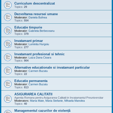
Curriculum descentralizat
Topics:
29
Dezvoltarea resursei umane
Moderator:
Daniela Bufnea
Topics:
554
Educație timpurie
Moderator:
Gabriela Berbeceanu
Topics:
379
Invatamant primar
Moderator:
Luminita Hurgoiu
Topics:
277
Invatamant profesional si tehnic
Moderator:
Luiza Dana Cioara
Topics:
904
Alternative educationale si invatamant particular
Moderator:
Carmen Buzatu
Topics:
22
Educatie permanenta
Moderator:
Carmen Buzatu
Topics:
813
ASIGURAREA CALITATII
Agentia Romana pentru Asigurarea Calitatii in Invatamantul Preuniversitar
Moderators:
Marta Mate
,
Maria Stefanie
,
Mihaela Manolea
Topics:
40
Managementul cazurilor de violență