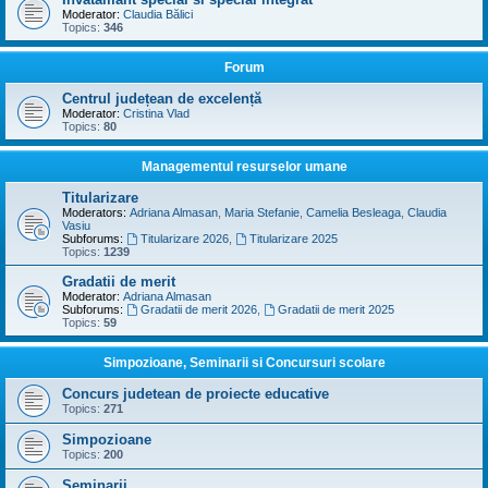
Moderator:
Claudia Bălici
Topics:
346
Forum
Centrul județean de excelență
Moderator:
Cristina Vlad
Topics:
80
Managementul resurselor umane
Titularizare
Moderators:
Adriana Almasan
,
Maria Stefanie
,
Camelia Besleaga
,
Claudia
Vasiu
Subforums:
Titularizare 2026
,
Titularizare 2025
Topics:
1239
Gradatii de merit
Moderator:
Adriana Almasan
Subforums:
Gradatii de merit 2026
,
Gradatii de merit 2025
Topics:
59
Simpozioane, Seminarii si Concursuri scolare
Concurs judetean de proiecte educative
Topics:
271
Simpozioane
Topics:
200
Seminarii