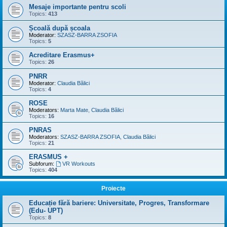
Mesaje importante pentru scoli
Topics:
413
Școală după școala
Moderator:
SZASZ-BARRA ZSOFIA
Topics:
5
Acreditare Erasmus+
Topics:
26
PNRR
Moderator:
Claudia Bălici
Topics:
4
ROSE
Moderators:
Marta Mate
,
Claudia Bălici
Topics:
16
PNRAS
Moderators:
SZASZ-BARRA ZSOFIA
,
Claudia Bălici
Topics:
21
ERASMUS +
Subforum:
VR Workouts
Topics:
404
Proiecte
Educație fără bariere: Universitate, Progres, Transformare
(Edu- UPT)
Topics:
8