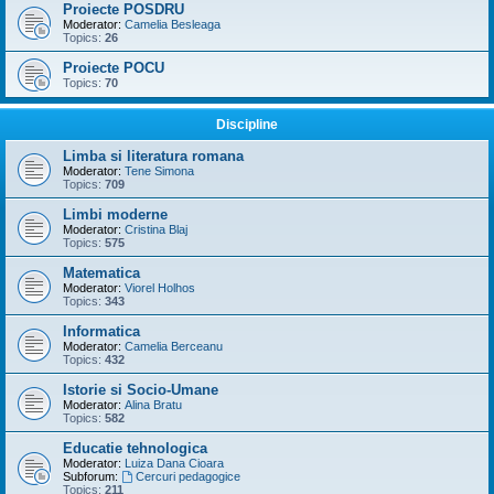
Proiecte POSDRU
Moderator:
Camelia Besleaga
Topics:
26
Proiecte POCU
Topics:
70
Discipline
Limba si literatura romana
Moderator:
Tene Simona
Topics:
709
Limbi moderne
Moderator:
Cristina Blaj
Topics:
575
Matematica
Moderator:
Viorel Holhos
Topics:
343
Informatica
Moderator:
Camelia Berceanu
Topics:
432
Istorie si Socio-Umane
Moderator:
Alina Bratu
Topics:
582
Educatie tehnologica
Moderator:
Luiza Dana Cioara
Subforum:
Cercuri pedagogice
Topics:
211