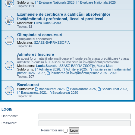
Subforums:
Evaluare Nationala 2026
,
Evaluare Nationala 2025
Topics:
113
Examenele de certificare a calificării absolvenților
învățământului profesional, liceal si postliceal
Moderator:
Luiza Dana Cioara
Topics:
62
Olimpiade si concursuri
Olimpiade si concursuri
Moderator:
SZASZ-BARRA ZSOFIA
Topics:
42
Admitere / Inscriere
În acest forum găsiţi informaţii despre înscrierea în clasa pregătitoare / clasa I,
admitere în calasa a IX-a liceu şi înscriere în învăţământul profesional
Moderators:
Lucia Stanciu
,
SZASZ-BARRA ZSOFIA
,
Marta Mate
Subforums:
Admitere 2026
,
Admitere 2025
,
Înscrierea în învățământul
primar 2026 - 2027
,
Înscrierea în învățământul primar 2025 - 2026
Topics:
207
Bacalaureat
Subforums:
Bacalaureat 2026
,
Bacalaureat 2025
,
Bacalaureat 2023
,
Bacalaureat 2021
,
Bacalaureat 2020
Topics:
96
LOGIN
Username:
Password:
Remember me