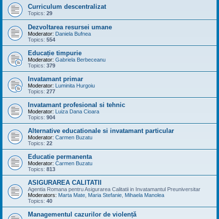
Curriculum descentralizat
Topics:
29
Dezvoltarea resursei umane
Moderator:
Daniela Bufnea
Topics:
554
Educație timpurie
Moderator:
Gabriela Berbeceanu
Topics:
379
Invatamant primar
Moderator:
Luminita Hurgoiu
Topics:
277
Invatamant profesional si tehnic
Moderator:
Luiza Dana Cioara
Topics:
904
Alternative educationale si invatamant particular
Moderator:
Carmen Buzatu
Topics:
22
Educatie permanenta
Moderator:
Carmen Buzatu
Topics:
813
ASIGURAREA CALITATII
Agentia Romana pentru Asigurarea Calitatii in Invatamantul Preuniversitar
Moderators:
Marta Mate
,
Maria Stefanie
,
Mihaela Manolea
Topics:
40
Managementul cazurilor de violență