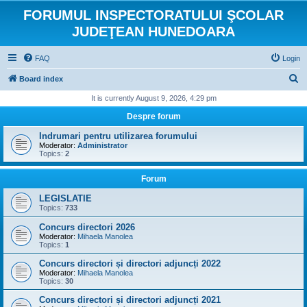
FORUMUL INSPECTORATULUI ŞCOLAR
JUDEŢEAN HUNEDOARA
FAQ
Login
S
Board index
e
It is currently August 9, 2026, 4:29 pm
a
Despre forum
r
Indrumari pentru utilizarea forumului
c
Moderator:
Administrator
Topics:
2
h
Forum
LEGISLATIE
Topics:
733
Concurs directori 2026
Moderator:
Mihaela Manolea
Topics:
1
Concurs directori și directori adjuncți 2022
Moderator:
Mihaela Manolea
Topics:
30
Concurs directori și directori adjuncți 2021