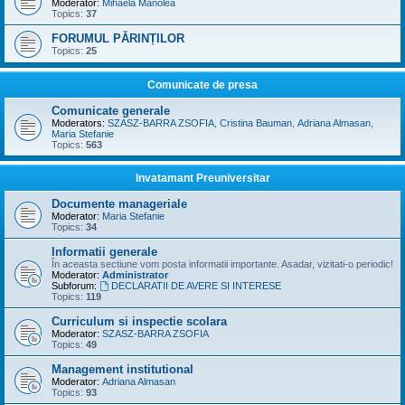
Moderator:
Mihaela Manolea
Topics:
37
FORUMUL PĂRINȚILOR
Topics:
25
Comunicate de presa
Comunicate generale
Moderators:
SZASZ-BARRA ZSOFIA
,
Cristina Bauman
,
Adriana Almasan
,
Maria Stefanie
Topics:
563
Invatamant Preuniversitar
Documente manageriale
Moderator:
Maria Stefanie
Topics:
34
Informatii generale
În aceasta sectiune vom posta informatii importante. Asadar, vizitati-o periodic!
Moderator:
Administrator
Subforum:
DECLARATII DE AVERE SI INTERESE
Topics:
119
Curriculum si inspectie scolara
Moderator:
SZASZ-BARRA ZSOFIA
Topics:
49
Management institutional
Moderator:
Adriana Almasan
Topics:
93