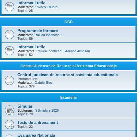
Informatii utile
Moderator:
Kovacs Eduard
Topics:
25
CCD
Programe de formare
Moderator:
Raluca Iacobescu
Topics:
89
Informatii utile
Moderators:
Raluca Iacobescu
,
Adriana Almasan
Topics:
52
Centrul Judetean de Resurse si Asistenta Educationala
Centrul judetean de resurse si asistenta educationala
Informatii utile
Moderator:
Gabriel Ilies
Topics:
379
Examene
Simulari
Subforum:
Simulare 2026
Topics:
70
Teste de antrenament
Topics:
22
Evaluarea Nationala