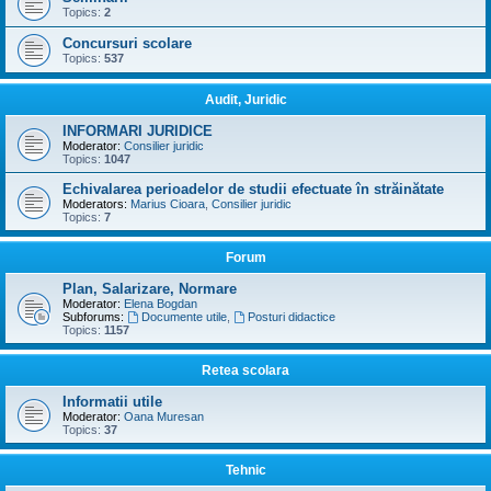
Topics:
2
Concursuri scolare
Topics:
537
Audit, Juridic
INFORMARI JURIDICE
Moderator:
Consilier juridic
Topics:
1047
Echivalarea perioadelor de studii efectuate în străinătate
Moderators:
Marius Cioara
,
Consilier juridic
Topics:
7
Forum
Plan, Salarizare, Normare
Moderator:
Elena Bogdan
Subforums:
Documente utile
,
Posturi didactice
Topics:
1157
Retea scolara
Informatii utile
Moderator:
Oana Muresan
Topics:
37
Tehnic