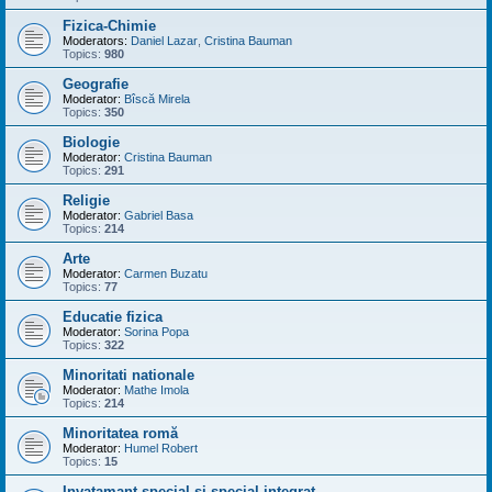
Fizica-Chimie
Moderators:
Daniel Lazar
,
Cristina Bauman
Topics:
980
Geografie
Moderator:
Bîscă Mirela
Topics:
350
Biologie
Moderator:
Cristina Bauman
Topics:
291
Religie
Moderator:
Gabriel Basa
Topics:
214
Arte
Moderator:
Carmen Buzatu
Topics:
77
Educatie fizica
Moderator:
Sorina Popa
Topics:
322
Minoritati nationale
Moderator:
Mathe Imola
Topics:
214
Minoritatea romă
Moderator:
Humel Robert
Topics:
15
Invatamant special si special integrat