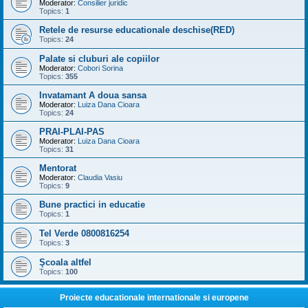
Moderator:
Consilier juridic
Topics:
1
Retele de resurse educationale deschise(RED)
Topics:
24
Palate si cluburi ale copiilor
Moderator:
Cobori Sorina
Topics:
355
Invatamant A doua sansa
Moderator:
Luiza Dana Cioara
Topics:
24
PRAI-PLAI-PAS
Moderator:
Luiza Dana Cioara
Topics:
31
Mentorat
Moderator:
Claudia Vasiu
Topics:
9
Bune practici in educatie
Topics:
1
Tel Verde 0800816254
Topics:
3
Şcoala altfel
Topics:
100
Proiecte educationale internationale si europene