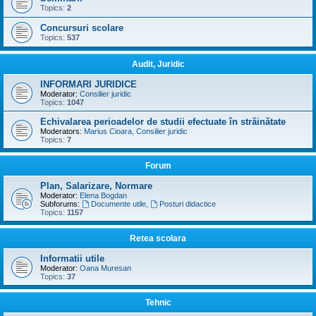
Topics:
2
Concursuri scolare
Topics:
537
Audit, Juridic
INFORMARI JURIDICE
Moderator:
Consilier juridic
Topics:
1047
Echivalarea perioadelor de studii efectuate în străinătate
Moderators:
Marius Cioara
,
Consilier juridic
Topics:
7
Forum
Plan, Salarizare, Normare
Moderator:
Elena Bogdan
Subforums:
Documente utile
,
Posturi didactice
Topics:
1157
Retea scolara
Informatii utile
Moderator:
Oana Muresan
Topics:
37
Tehnic