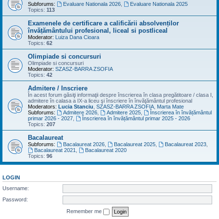
Subforums:
Evaluare Nationala 2026
,
Evaluare Nationala 2025
Topics:
113
Examenele de certificare a calificării absolvenților
învățământului profesional, liceal si postliceal
Moderator:
Luiza Dana Cioara
Topics:
62
Olimpiade si concursuri
Olimpiade si concursuri
Moderator:
SZASZ-BARRA ZSOFIA
Topics:
42
Admitere / Inscriere
În acest forum găsiţi informaţii despre înscrierea în clasa pregătitoare / clasa I,
admitere în calasa a IX-a liceu şi înscriere în învăţământul profesional
Moderators:
Lucia Stanciu
,
SZASZ-BARRA ZSOFIA
,
Marta Mate
Subforums:
Admitere 2026
,
Admitere 2025
,
Înscrierea în învățământul
primar 2026 - 2027
,
Înscrierea în învățământul primar 2025 - 2026
Topics:
207
Bacalaureat
Subforums:
Bacalaureat 2026
,
Bacalaureat 2025
,
Bacalaureat 2023
,
Bacalaureat 2021
,
Bacalaureat 2020
Topics:
96
LOGIN
Username:
Password:
Remember me