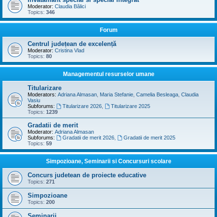
Moderator:
Claudia Bălici
Topics:
346
Forum
Centrul județean de excelență
Moderator:
Cristina Vlad
Topics:
80
Managementul resurselor umane
Titularizare
Moderators:
Adriana Almasan
,
Maria Stefanie
,
Camelia Besleaga
,
Claudia
Vasiu
Subforums:
Titularizare 2026
,
Titularizare 2025
Topics:
1239
Gradatii de merit
Moderator:
Adriana Almasan
Subforums:
Gradatii de merit 2026
,
Gradatii de merit 2025
Topics:
59
Simpozioane, Seminarii si Concursuri scolare
Concurs judetean de proiecte educative
Topics:
271
Simpozioane
Topics:
200
Seminarii