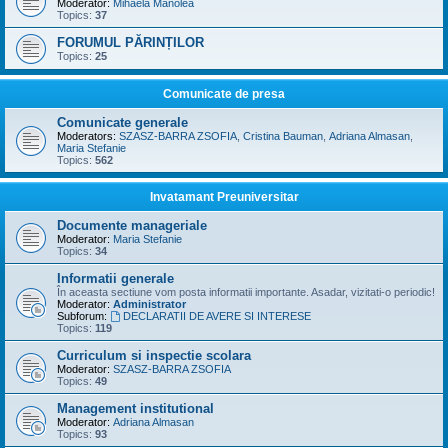
Moderator:
Mihaela Manolea
Topics:
37
FORUMUL PĂRINȚILOR
Topics:
25
Comunicate de presa
Comunicate generale
Moderators:
SZASZ-BARRA ZSOFIA
,
Cristina Bauman
,
Adriana Almasan
,
Maria Stefanie
Topics:
562
Invatamant Preuniversitar
Documente manageriale
Moderator:
Maria Stefanie
Topics:
34
Informatii generale
În aceasta sectiune vom posta informatii importante. Asadar, vizitati-o periodic!
Moderator:
Administrator
Subforum:
DECLARATII DE AVERE SI INTERESE
Topics:
119
Curriculum si inspectie scolara
Moderator:
SZASZ-BARRA ZSOFIA
Topics:
49
Management institutional
Moderator:
Adriana Almasan
Topics:
93