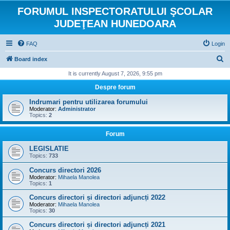
FORUMUL INSPECTORATULUI ŞCOLAR
JUDEŢEAN HUNEDOARA
FAQ
Login
S
Board index
e
It is currently August 7, 2026, 9:55 pm
a
Despre forum
r
Indrumari pentru utilizarea forumului
c
Moderator:
Administrator
Topics:
2
h
Forum
LEGISLATIE
Topics:
733
Concurs directori 2026
Moderator:
Mihaela Manolea
Topics:
1
Concurs directori și directori adjuncți 2022
Moderator:
Mihaela Manolea
Topics:
30
Concurs directori și directori adjuncți 2021