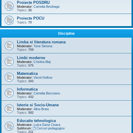
Proiecte POSDRU
Moderator:
Camelia Besleaga
Topics:
26
Proiecte POCU
Topics:
70
Discipline
Limba si literatura romana
Moderator:
Tene Simona
Topics:
709
Limbi moderne
Moderator:
Cristina Blaj
Topics:
575
Matematica
Moderator:
Viorel Holhos
Topics:
343
Informatica
Moderator:
Camelia Berceanu
Topics:
432
Istorie si Socio-Umane
Moderator:
Alina Bratu
Topics:
582
Educatie tehnologica
Moderator:
Luiza Dana Cioara
Subforum:
Cercuri pedagogice
Topics:
211