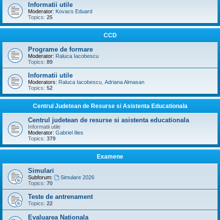
Informatii utile
Moderator:
Kovacs Eduard
Topics:
25
CCD
Programe de formare
Moderator:
Raluca Iacobescu
Topics:
89
Informatii utile
Moderators:
Raluca Iacobescu
,
Adriana Almasan
Topics:
52
Centrul Judetean de Resurse si Asistenta Educationala
Centrul judetean de resurse si asistenta educationala
Informatii utile
Moderator:
Gabriel Ilies
Topics:
379
Examene
Simulari
Subforum:
Simulare 2026
Topics:
70
Teste de antrenament
Topics:
22
Evaluarea Nationala