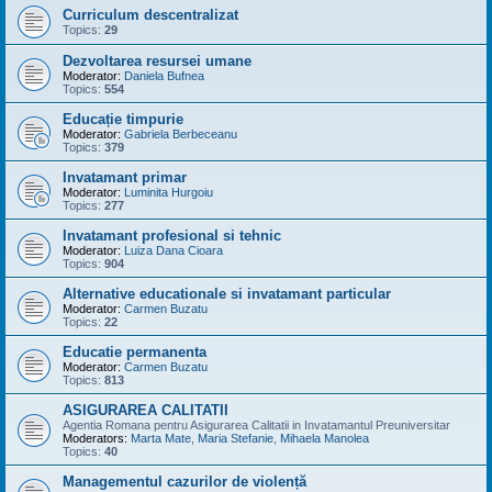
Curriculum descentralizat
Topics:
29
Dezvoltarea resursei umane
Moderator:
Daniela Bufnea
Topics:
554
Educație timpurie
Moderator:
Gabriela Berbeceanu
Topics:
379
Invatamant primar
Moderator:
Luminita Hurgoiu
Topics:
277
Invatamant profesional si tehnic
Moderator:
Luiza Dana Cioara
Topics:
904
Alternative educationale si invatamant particular
Moderator:
Carmen Buzatu
Topics:
22
Educatie permanenta
Moderator:
Carmen Buzatu
Topics:
813
ASIGURAREA CALITATII
Agentia Romana pentru Asigurarea Calitatii in Invatamantul Preuniversitar
Moderators:
Marta Mate
,
Maria Stefanie
,
Mihaela Manolea
Topics:
40
Managementul cazurilor de violență