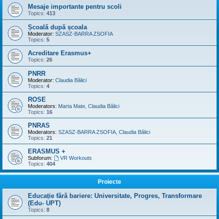
Mesaje importante pentru scoli
Topics:
413
Școală după școala
Moderator:
SZASZ-BARRA ZSOFIA
Topics:
5
Acreditare Erasmus+
Topics:
26
PNRR
Moderator:
Claudia Bălici
Topics:
4
ROSE
Moderators:
Marta Mate
,
Claudia Bălici
Topics:
16
PNRAS
Moderators:
SZASZ-BARRA ZSOFIA
,
Claudia Bălici
Topics:
21
ERASMUS +
Subforum:
VR Workouts
Topics:
404
Proiecte
Educație fără bariere: Universitate, Progres, Transformare
(Edu- UPT)
Topics:
8