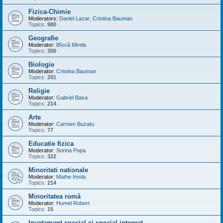
Fizica-Chimie
Moderators:
Daniel Lazar
,
Cristina Bauman
Topics:
980
Geografie
Moderator:
Bîscă Mirela
Topics:
350
Biologie
Moderator:
Cristina Bauman
Topics:
291
Religie
Moderator:
Gabriel Basa
Topics:
214
Arte
Moderator:
Carmen Buzatu
Topics:
77
Educatie fizica
Moderator:
Sorina Popa
Topics:
322
Minoritati nationale
Moderator:
Mathe Imola
Topics:
214
Minoritatea romă
Moderator:
Humel Robert
Topics:
15
Invatamant special si special integrat