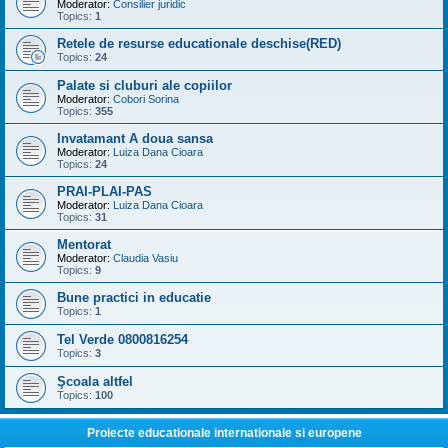
Moderator:
Consilier juridic
Topics:
1
Retele de resurse educationale deschise(RED)
Topics:
24
Palate si cluburi ale copiilor
Moderator:
Cobori Sorina
Topics:
355
Invatamant A doua sansa
Moderator:
Luiza Dana Cioara
Topics:
24
PRAI-PLAI-PAS
Moderator:
Luiza Dana Cioara
Topics:
31
Mentorat
Moderator:
Claudia Vasiu
Topics:
9
Bune practici in educatie
Topics:
1
Tel Verde 0800816254
Topics:
3
Şcoala altfel
Topics:
100
Proiecte educationale internationale si europene