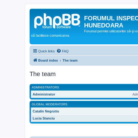
FORUMUL INSPE
HUNEDOARA
Forumul permite utilizatorilor să-şi 
să faciliteze comunicarea.
Quick links
FAQ
Board index
The team
The team
ADMINISTRATORS
Administrator
Adm
GLOBAL MODERATORS
Catalin Negrutiu
Lucia Stanciu