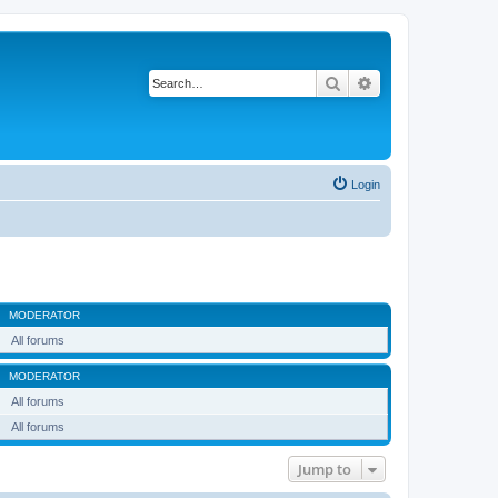
Search
Advanced search
Login
MODERATOR
All forums
MODERATOR
All forums
All forums
Jump to