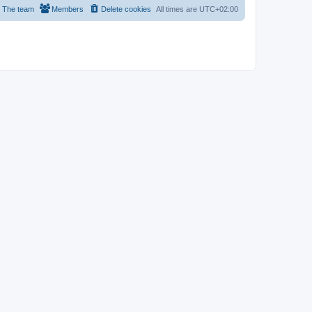
The team
Members
Delete cookies
All times are
UTC+02:00