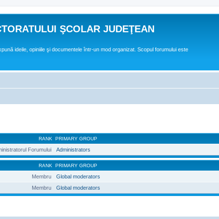
CTORATULUI ŞCOLAR JUDEŢEAN
expună ideile, opiniile şi documentele într-un mod organizat. Scopul forumului este
RANK
PRIMARY GROUP
inistratorul Forumului
Administrators
RANK
PRIMARY GROUP
Membru
Global moderators
Membru
Global moderators