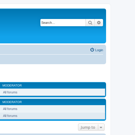
Search
Advanced search
Login
MODERATOR
All forums
MODERATOR
All forums
All forums
Jump to