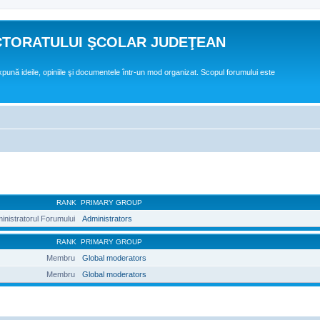
CTORATULUI ŞCOLAR JUDEŢEAN
expună ideile, opiniile şi documentele într-un mod organizat. Scopul forumului este
RANK
PRIMARY GROUP
inistratorul Forumului
Administrators
RANK
PRIMARY GROUP
Membru
Global moderators
Membru
Global moderators