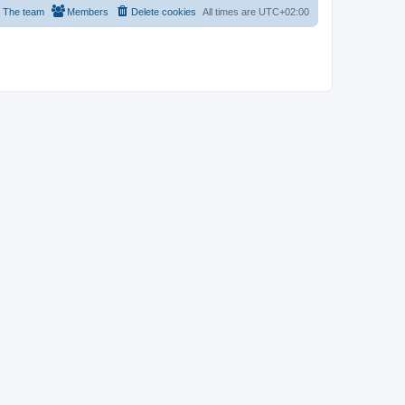
The team
Members
Delete cookies
All times are
UTC+02:00