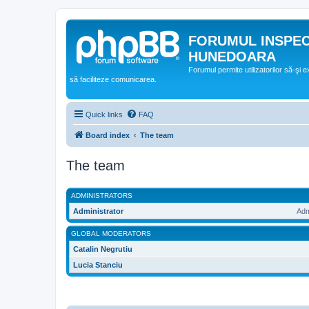
FORUMUL INSPE
HUNEDOARA
Forumul permite utilizatorilor să-şi 
să faciliteze comunicarea.
Quick links
FAQ
Board index
The team
The team
ADMINISTRATORS
Administrator
Adm
GLOBAL MODERATORS
Catalin Negrutiu
Lucia Stanciu