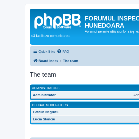
FORUMUL INSPE
HUNEDOARA
Forumul permite utilizatorilor să-şi 
să faciliteze comunicarea.
Quick links
FAQ
Board index
The team
The team
ADMINISTRATORS
Administrator
Adm
GLOBAL MODERATORS
Catalin Negrutiu
Lucia Stanciu