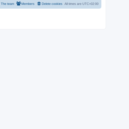
The team
Members
Delete cookies
All times are
UTC+02:00