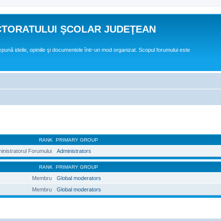
CTORATULUI ŞCOLAR JUDEŢEAN
expună ideile, opiniile şi documentele într-un mod organizat. Scopul forumului este
RANK
PRIMARY GROUP
inistratorul Forumului
Administrators
RANK
PRIMARY GROUP
Membru
Global moderators
Membru
Global moderators