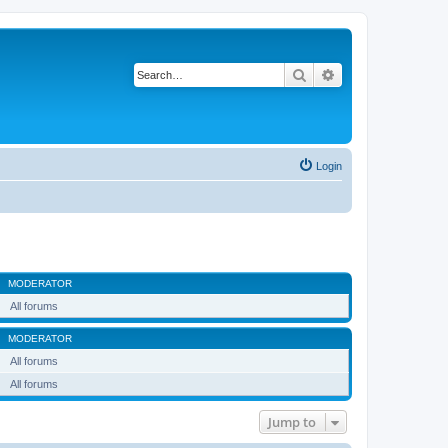
Search
Advanced search
Login
MODERATOR
All forums
MODERATOR
All forums
All forums
Jump to