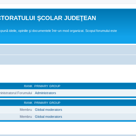
CTORATULUI ŞCOLAR JUDEŢEAN
expună ideile, opiniile şi documentele într-un mod organizat. Scopul forumului este
RANK
PRIMARY GROUP
inistratorul Forumului
Administrators
RANK
PRIMARY GROUP
Membru
Global moderators
Membru
Global moderators