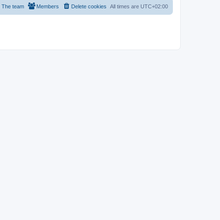
The team
Members
Delete cookies
All times are
UTC+02:00