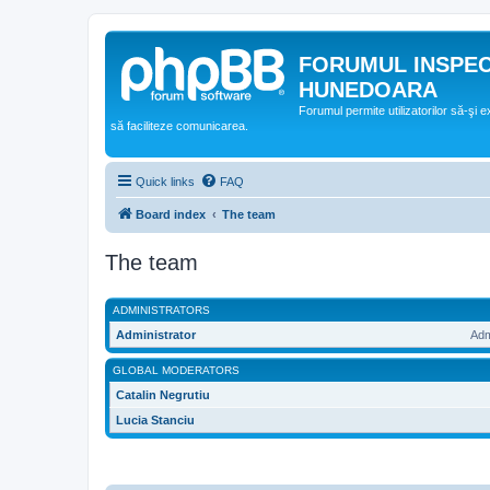
FORUMUL INSPE
HUNEDOARA
Forumul permite utilizatorilor să-şi 
să faciliteze comunicarea.
Quick links
FAQ
Board index
The team
The team
ADMINISTRATORS
Administrator
Adm
GLOBAL MODERATORS
Catalin Negrutiu
Lucia Stanciu