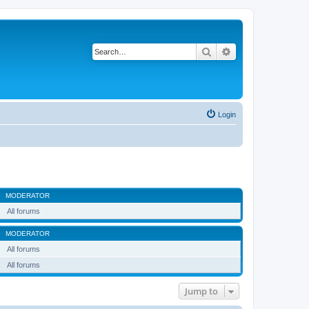
Search
Advanced search
Login
MODERATOR
All forums
MODERATOR
All forums
All forums
Jump to