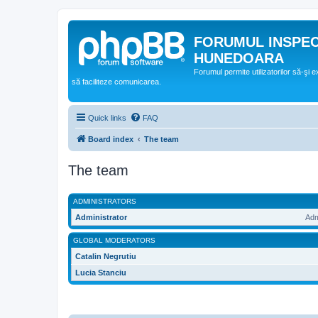
FORUMUL INSPE
HUNEDOARA
Forumul permite utilizatorilor să-şi 
să faciliteze comunicarea.
Quick links
FAQ
Board index
The team
The team
ADMINISTRATORS
Administrator
Adm
GLOBAL MODERATORS
Catalin Negrutiu
Lucia Stanciu