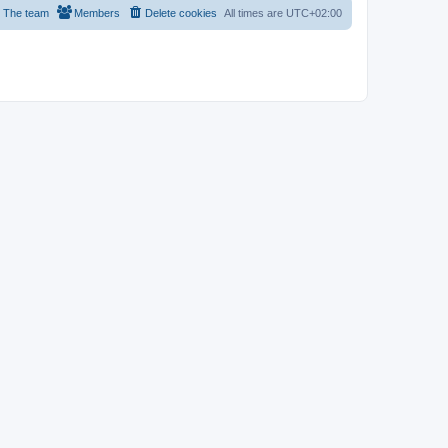
The team
Members
Delete cookies
All times are
UTC+02:00