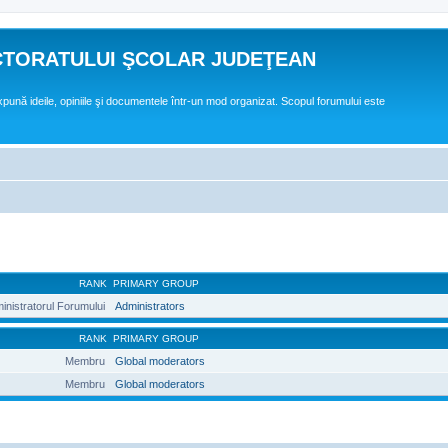
CTORATULUI ŞCOLAR JUDEŢEAN
expună ideile, opiniile şi documentele într-un mod organizat. Scopul forumului este
RANK
PRIMARY GROUP
inistratorul Forumului
Administrators
RANK
PRIMARY GROUP
Membru
Global moderators
Membru
Global moderators