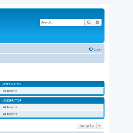
Search
Advanced search
Login
MODERATOR
All forums
MODERATOR
All forums
All forums
Jump to