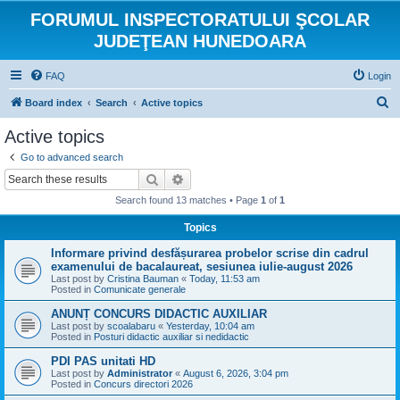
FORUMUL INSPECTORATULUI ŞCOLAR
JUDEŢEAN HUNEDOARA
FAQ
Login
S
Board index
Search
Active topics
e
Active topics
a
Go to advanced search
r
Search
Advanced search
c
Search found 13 matches • Page
1
of
1
h
Topics
Informare privind desfășurarea probelor scrise din cadrul
examenului de bacalaureat, sesiunea iulie-august 2026
Last post by
Cristina Bauman
«
Today, 11:53 am
Posted in
Comunicate generale
ANUNȚ CONCURS DIDACTIC AUXILIAR
Last post by
scoalabaru
«
Yesterday, 10:04 am
Posted in
Posturi didactic auxiliar si nedidactic
PDI PAS unitati HD
Last post by
Administrator
«
August 6, 2026, 3:04 pm
Posted in
Concurs directori 2026