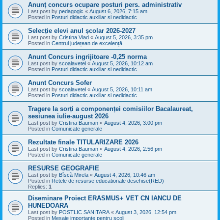
Anunţ concurs ocupare posturi pers. administrativ
Last post by
pedagogic
«
August 6, 2026, 7:15 am
Posted in
Posturi didactic auxiliar si nedidactic
Selecție elevi anul școlar 2026-2027
Last post by
Cristina Vlad
«
August 5, 2026, 3:35 pm
Posted in
Centrul județean de excelență
Anunt Concurs ingrijitoare -0,25 norma
Last post by
scoalavetel
«
August 5, 2026, 10:12 am
Posted in
Posturi didactic auxiliar si nedidactic
Anunt Concurs Sofer
Last post by
scoalavetel
«
August 5, 2026, 10:11 am
Posted in
Posturi didactic auxiliar si nedidactic
Tragere la sorți a componenței comisiilor Bacalaureat,
sesiunea iulie-august 2026
Last post by
Cristina Bauman
«
August 4, 2026, 3:00 pm
Posted in
Comunicate generale
Rezultate finale TITULARIZARE 2026
Last post by
Cristina Bauman
«
August 4, 2026, 2:56 pm
Posted in
Comunicate generale
RESURSE GEOGRAFIE
Last post by
Bîscă Mirela
«
August 4, 2026, 10:46 am
Posted in
Retele de resurse educationale deschise(RED)
Replies:
1
Diseminare Proiect ERASMUS+ VET CN IANCU DE
HUNEDOARA
Last post by
POSTLIC SANITARA
«
August 3, 2026, 12:54 pm
Posted in
Mesaje importante pentru scoli