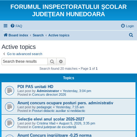
FORUMUL INSPECTORATULUI ŞCOLAR
JUDEŢEAN HUNEDOARA
FAQ
Login
S
Board index
Search
Active topics
e
Active topics
a
Go to advanced search
r
Search
Advanced search
c
Search found 20 matches • Page
1
of
1
h
Topics
PDI PAS unitati HD
Last post by
Administrator
«
Yesterday, 3:04 pm
Posted in
Concurs directori 2026
Anunţ concurs ocupare posturi pers. administrativ
Last post by
pedagogic
«
Yesterday, 7:15 am
Posted in
Posturi didactic auxiliar si nedidactic
Selecție elevi anul școlar 2026-2027
Last post by
Cristina Vlad
«
August 5, 2026, 3:35 pm
Posted in
Centrul județean de excelență
Anunt Concurs ingrijitoare -0,25 norma