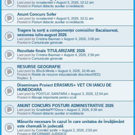
Last post by
scoalavetel
«
August 5, 2026, 10:12 am
Posted in
Posturi didactic auxiliar si nedidactic
Anunt Concurs Sofer
Last post by
scoalavetel
«
August 5, 2026, 10:11 am
Posted in
Posturi didactic auxiliar si nedidactic
Tragere la sorți a componenței comisiilor Bacalaureat,
sesiunea iulie-august 2026
Last post by
Cristina Bauman
«
August 4, 2026, 3:00 pm
Posted in
Comunicate generale
Rezultate finale TITULARIZARE 2026
Last post by
Cristina Bauman
«
August 4, 2026, 2:56 pm
Posted in
Comunicate generale
RESURSE GEOGRAFIE
Last post by
Bîscă Mirela
«
August 4, 2026, 10:46 am
Posted in
Retele de resurse educationale deschise(RED)
Replies:
1
Diseminare Proiect ERASMUS+ VET CN IANCU DE
HUNEDOARA
Last post by
POSTLIC SANITARA
«
August 3, 2026, 12:54 pm
Posted in
Mesaje importante pentru scoli
ANUNT CONCURS POSTURI ADMINISTRATIVE 2026
Last post by
GradinitaPP7Deva
«
August 3, 2026, 9:38 am
Posted in
Posturi didactic auxiliar si nedidactic
Măsurile necesare în cazul în care unitatea de învățământ
este chemată în judecată
Last post by
Consilier juridic
«
August 2, 2026, 2:03 pm
Posted in
INFORMARI JURIDICE