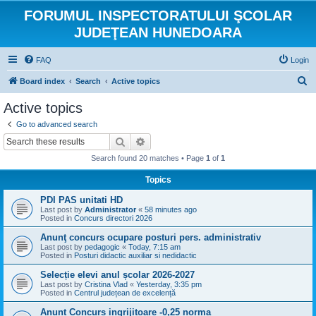
FORUMUL INSPECTORATULUI ŞCOLAR
JUDEŢEAN HUNEDOARA
FAQ
Login
S
Board index
Search
Active topics
e
Active topics
a
Go to advanced search
r
Search
Advanced search
c
Search found 20 matches • Page
1
of
1
h
Topics
PDI PAS unitati HD
Last post by
Administrator
«
58 minutes ago
Posted in
Concurs directori 2026
Anunţ concurs ocupare posturi pers. administrativ
Last post by
pedagogic
«
Today, 7:15 am
Posted in
Posturi didactic auxiliar si nedidactic
Selecție elevi anul școlar 2026-2027
Last post by
Cristina Vlad
«
Yesterday, 3:35 pm
Posted in
Centrul județean de excelență
Anunt Concurs ingrijitoare -0,25 norma