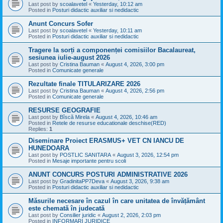
Last post by
scoalavetel
«
Yesterday, 10:12 am
Posted in
Posturi didactic auxiliar si nedidactic
Anunt Concurs Sofer
Last post by
scoalavetel
«
Yesterday, 10:11 am
Posted in
Posturi didactic auxiliar si nedidactic
Tragere la sorți a componenței comisiilor Bacalaureat,
sesiunea iulie-august 2026
Last post by
Cristina Bauman
«
August 4, 2026, 3:00 pm
Posted in
Comunicate generale
Rezultate finale TITULARIZARE 2026
Last post by
Cristina Bauman
«
August 4, 2026, 2:56 pm
Posted in
Comunicate generale
RESURSE GEOGRAFIE
Last post by
Bîscă Mirela
«
August 4, 2026, 10:46 am
Posted in
Retele de resurse educationale deschise(RED)
Replies:
1
Diseminare Proiect ERASMUS+ VET CN IANCU DE
HUNEDOARA
Last post by
POSTLIC SANITARA
«
August 3, 2026, 12:54 pm
Posted in
Mesaje importante pentru scoli
ANUNT CONCURS POSTURI ADMINISTRATIVE 2026
Last post by
GradinitaPP7Deva
«
August 3, 2026, 9:38 am
Posted in
Posturi didactic auxiliar si nedidactic
Măsurile necesare în cazul în care unitatea de învățământ
este chemată în judecată
Last post by
Consilier juridic
«
August 2, 2026, 2:03 pm
Posted in
INFORMARI JURIDICE