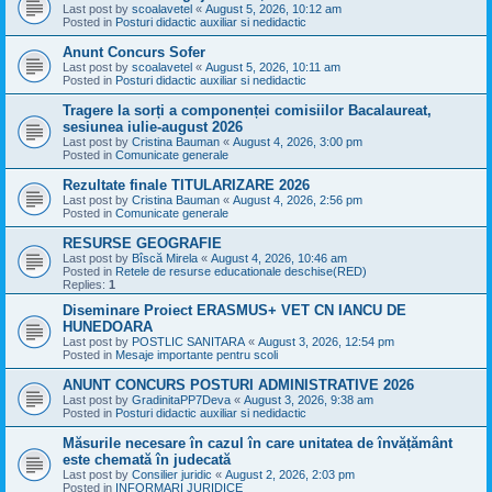
Last post by
scoalavetel
«
August 5, 2026, 10:12 am
Posted in
Posturi didactic auxiliar si nedidactic
Anunt Concurs Sofer
Last post by
scoalavetel
«
August 5, 2026, 10:11 am
Posted in
Posturi didactic auxiliar si nedidactic
Tragere la sorți a componenței comisiilor Bacalaureat,
sesiunea iulie-august 2026
Last post by
Cristina Bauman
«
August 4, 2026, 3:00 pm
Posted in
Comunicate generale
Rezultate finale TITULARIZARE 2026
Last post by
Cristina Bauman
«
August 4, 2026, 2:56 pm
Posted in
Comunicate generale
RESURSE GEOGRAFIE
Last post by
Bîscă Mirela
«
August 4, 2026, 10:46 am
Posted in
Retele de resurse educationale deschise(RED)
Replies:
1
Diseminare Proiect ERASMUS+ VET CN IANCU DE
HUNEDOARA
Last post by
POSTLIC SANITARA
«
August 3, 2026, 12:54 pm
Posted in
Mesaje importante pentru scoli
ANUNT CONCURS POSTURI ADMINISTRATIVE 2026
Last post by
GradinitaPP7Deva
«
August 3, 2026, 9:38 am
Posted in
Posturi didactic auxiliar si nedidactic
Măsurile necesare în cazul în care unitatea de învățământ
este chemată în judecată
Last post by
Consilier juridic
«
August 2, 2026, 2:03 pm
Posted in
INFORMARI JURIDICE