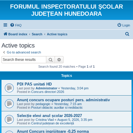
FORUMUL INSPECTORATULUI ŞCOLAR
JUDEŢEAN HUNEDOARA
FAQ
Login
S
Board index
Search
Active topics
e
Active topics
a
Go to advanced search
r
Search
Advanced search
c
Search found 20 matches • Page
1
of
1
h
Topics
PDI PAS unitati HD
Last post by
Administrator
«
Yesterday, 3:04 pm
Posted in
Concurs directori 2026
Anunţ concurs ocupare posturi pers. administrativ
Last post by
pedagogic
«
Yesterday, 7:15 am
Posted in
Posturi didactic auxiliar si nedidactic
Selecție elevi anul școlar 2026-2027
Last post by
Cristina Vlad
«
August 5, 2026, 3:35 pm
Posted in
Centrul județean de excelență
Anunt Concurs ingrijitoare -0,25 norma