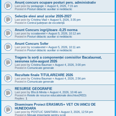
Anunţ concurs ocupare posturi pers. administrativ
Last post by
pedagogic
«
August 6, 2026, 7:15 am
Posted in
Posturi didactic auxiliar si nedidactic
Selecție elevi anul școlar 2026-2027
Last post by
Cristina Vlad
«
August 5, 2026, 3:35 pm
Posted in
Centrul județean de excelență
Anunt Concurs ingrijitoare -0,25 norma
Last post by
scoalavetel
«
August 5, 2026, 10:12 am
Posted in
Posturi didactic auxiliar si nedidactic
Anunt Concurs Sofer
Last post by
scoalavetel
«
August 5, 2026, 10:11 am
Posted in
Posturi didactic auxiliar si nedidactic
Tragere la sorți a componenței comisiilor Bacalaureat,
sesiunea iulie-august 2026
Last post by
Cristina Bauman
«
August 4, 2026, 3:00 pm
Posted in
Comunicate generale
Rezultate finale TITULARIZARE 2026
Last post by
Cristina Bauman
«
August 4, 2026, 2:56 pm
Posted in
Comunicate generale
RESURSE GEOGRAFIE
Last post by
Bîscă Mirela
«
August 4, 2026, 10:46 am
Posted in
Retele de resurse educationale deschise(RED)
Replies:
1
Diseminare Proiect ERASMUS+ VET CN IANCU DE
HUNEDOARA
Last post by
POSTLIC SANITARA
«
August 3, 2026, 12:54 pm
Posted in
Mesaje importante pentru scoli