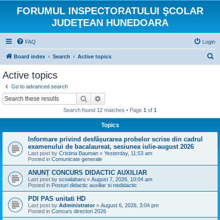
FORUMUL INSPECTORATULUI ŞCOLAR
JUDEŢEAN HUNEDOARA
FAQ
Login
S
Board index
Search
Active topics
e
Active topics
a
Go to advanced search
r
Search
Advanced search
c
Search found 12 matches • Page
1
of
1
h
Topics
Informare privind desfășurarea probelor scrise din cadrul
examenului de bacalaureat, sesiunea iulie-august 2026
Last post by
Cristina Bauman
«
Yesterday, 11:53 am
Posted in
Comunicate generale
ANUNȚ CONCURS DIDACTIC AUXILIAR
Last post by
scoalabaru
«
August 7, 2026, 10:04 am
Posted in
Posturi didactic auxiliar si nedidactic
PDI PAS unitati HD
Last post by
Administrator
«
August 6, 2026, 3:04 pm
Posted in
Concurs directori 2026