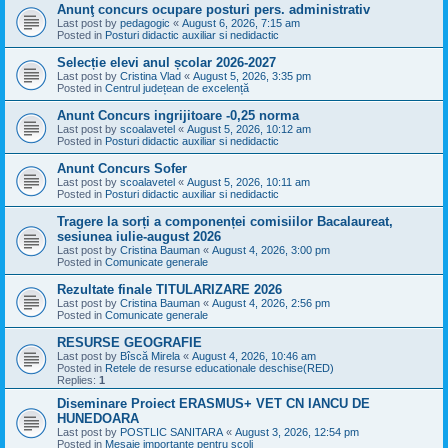
Anunţ concurs ocupare posturi pers. administrativ
Last post by
pedagogic
«
August 6, 2026, 7:15 am
Posted in
Posturi didactic auxiliar si nedidactic
Selecție elevi anul școlar 2026-2027
Last post by
Cristina Vlad
«
August 5, 2026, 3:35 pm
Posted in
Centrul județean de excelență
Anunt Concurs ingrijitoare -0,25 norma
Last post by
scoalavetel
«
August 5, 2026, 10:12 am
Posted in
Posturi didactic auxiliar si nedidactic
Anunt Concurs Sofer
Last post by
scoalavetel
«
August 5, 2026, 10:11 am
Posted in
Posturi didactic auxiliar si nedidactic
Tragere la sorți a componenței comisiilor Bacalaureat,
sesiunea iulie-august 2026
Last post by
Cristina Bauman
«
August 4, 2026, 3:00 pm
Posted in
Comunicate generale
Rezultate finale TITULARIZARE 2026
Last post by
Cristina Bauman
«
August 4, 2026, 2:56 pm
Posted in
Comunicate generale
RESURSE GEOGRAFIE
Last post by
Bîscă Mirela
«
August 4, 2026, 10:46 am
Posted in
Retele de resurse educationale deschise(RED)
Replies:
1
Diseminare Proiect ERASMUS+ VET CN IANCU DE
HUNEDOARA
Last post by
POSTLIC SANITARA
«
August 3, 2026, 12:54 pm
Posted in
Mesaje importante pentru scoli