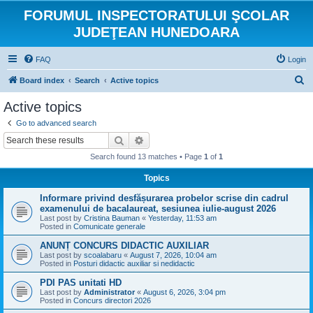
FORUMUL INSPECTORATULUI ŞCOLAR
JUDEŢEAN HUNEDOARA
FAQ
Login
S
Board index
Search
Active topics
e
Active topics
a
Go to advanced search
r
Search
Advanced search
c
Search found 13 matches • Page
1
of
1
h
Topics
Informare privind desfășurarea probelor scrise din cadrul
examenului de bacalaureat, sesiunea iulie-august 2026
Last post by
Cristina Bauman
«
Yesterday, 11:53 am
Posted in
Comunicate generale
ANUNȚ CONCURS DIDACTIC AUXILIAR
Last post by
scoalabaru
«
August 7, 2026, 10:04 am
Posted in
Posturi didactic auxiliar si nedidactic
PDI PAS unitati HD
Last post by
Administrator
«
August 6, 2026, 3:04 pm
Posted in
Concurs directori 2026