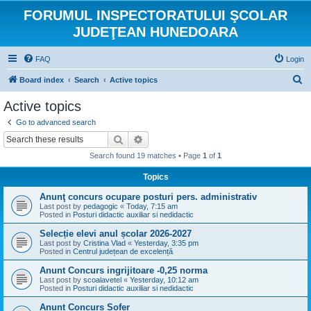
FORUMUL INSPECTORATULUI ŞCOLAR
JUDEŢEAN HUNEDOARA
FAQ
Login
S
Board index
Search
Active topics
e
Active topics
a
Go to advanced search
r
Search
Advanced search
c
Search found 19 matches • Page
1
of
1
h
Topics
Anunţ concurs ocupare posturi pers. administrativ
Last post by
pedagogic
«
Today, 7:15 am
Posted in
Posturi didactic auxiliar si nedidactic
Selecție elevi anul școlar 2026-2027
Last post by
Cristina Vlad
«
Yesterday, 3:35 pm
Posted in
Centrul județean de excelență
Anunt Concurs ingrijitoare -0,25 norma
Last post by
scoalavetel
«
Yesterday, 10:12 am
Posted in
Posturi didactic auxiliar si nedidactic
Anunt Concurs Sofer