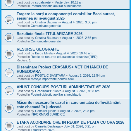
Last post by
scoalavetel
«
Yesterday, 10:11 am
Posted in
Posturi didactic auxiliar si nedidactic
Tragere la sorți a componenței comisiilor Bacalaureat,
sesiunea iulie-august 2026
Last post by
Cristina Bauman
«
August 4, 2026, 3:00 pm
Posted in
Comunicate generale
Rezultate finale TITULARIZARE 2026
Last post by
Cristina Bauman
«
August 4, 2026, 2:56 pm
Posted in
Comunicate generale
RESURSE GEOGRAFIE
Last post by
Bîscă Mirela
«
August 4, 2026, 10:46 am
Posted in
Retele de resurse educationale deschise(RED)
Replies:
1
Diseminare Proiect ERASMUS+ VET CN IANCU DE
HUNEDOARA
Last post by
POSTLIC SANITARA
«
August 3, 2026, 12:54 pm
Posted in
Mesaje importante pentru scoli
ANUNT CONCURS POSTURI ADMINISTRATIVE 2026
Last post by
GradinitaPP7Deva
«
August 3, 2026, 9:38 am
Posted in
Posturi didactic auxiliar si nedidactic
Măsurile necesare în cazul în care unitatea de învățământ
este chemată în judecată
Last post by
Consilier juridic
«
August 2, 2026, 2:03 pm
Posted in
INFORMARI JURIDICE
ETAPA ACORDARE ORE IN REGIM DE PLATA CU ORA 2026
Last post by
Camelia Besleaga
«
July 31, 2026, 3:21 pm
Posted in
Titularizare 2026