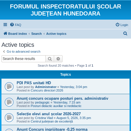
FORUMUL INSPECTORATULUI ŞCOLAR
JUDEŢEAN HUNEDOARA
FAQ
Login
S
Board index
Search
Active topics
e
Active topics
a
Go to advanced search
r
Search
Advanced search
c
Search found 20 matches • Page
1
of
1
h
Topics
PDI PAS unitati HD
Last post by
Administrator
«
Yesterday, 3:04 pm
Posted in
Concurs directori 2026
Anunţ concurs ocupare posturi pers. administrativ
Last post by
pedagogic
«
Yesterday, 7:15 am
Posted in
Posturi didactic auxiliar si nedidactic
Selecție elevi anul școlar 2026-2027
Last post by
Cristina Vlad
«
August 5, 2026, 3:35 pm
Posted in
Centrul județean de excelență
Anunt Concurs ingrijitoare -0,25 norma