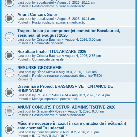
Last post by
scoalavetel
«
August 5, 2026, 10:12 am
Posted in
Posturi didactic auxiliar si nedidactic
Anunt Concurs Sofer
Last post by
scoalavetel
«
August 5, 2026, 10:11 am
Posted in
Posturi didactic auxiliar si nedidactic
Tragere la sorți a componenței comisiilor Bacalaureat,
sesiunea iulie-august 2026
Last post by
Cristina Bauman
«
August 4, 2026, 3:00 pm
Posted in
Comunicate generale
Rezultate finale TITULARIZARE 2026
Last post by
Cristina Bauman
«
August 4, 2026, 2:56 pm
Posted in
Comunicate generale
RESURSE GEOGRAFIE
Last post by
Bîscă Mirela
«
August 4, 2026, 10:46 am
Posted in
Retele de resurse educationale deschise(RED)
Replies:
1
Diseminare Proiect ERASMUS+ VET CN IANCU DE
HUNEDOARA
Last post by
POSTLIC SANITARA
«
August 3, 2026, 12:54 pm
Posted in
Mesaje importante pentru scoli
ANUNT CONCURS POSTURI ADMINISTRATIVE 2026
Last post by
GradinitaPP7Deva
«
August 3, 2026, 9:38 am
Posted in
Posturi didactic auxiliar si nedidactic
Măsurile necesare în cazul în care unitatea de învățământ
este chemată în judecată
Last post by
Consilier juridic
«
August 2, 2026, 2:03 pm
Posted in
INFORMARI JURIDICE