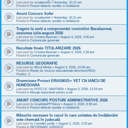
Last post by
scoalavetel
«
Yesterday, 10:12 am
Posted in
Posturi didactic auxiliar si nedidactic
Anunt Concurs Sofer
Last post by
scoalavetel
«
Yesterday, 10:11 am
Posted in
Posturi didactic auxiliar si nedidactic
Tragere la sorți a componenței comisiilor Bacalaureat,
sesiunea iulie-august 2026
Last post by
Cristina Bauman
«
August 4, 2026, 3:00 pm
Posted in
Comunicate generale
Rezultate finale TITULARIZARE 2026
Last post by
Cristina Bauman
«
August 4, 2026, 2:56 pm
Posted in
Comunicate generale
RESURSE GEOGRAFIE
Last post by
Bîscă Mirela
«
August 4, 2026, 10:46 am
Posted in
Retele de resurse educationale deschise(RED)
Replies:
1
Diseminare Proiect ERASMUS+ VET CN IANCU DE
HUNEDOARA
Last post by
POSTLIC SANITARA
«
August 3, 2026, 12:54 pm
Posted in
Mesaje importante pentru scoli
ANUNT CONCURS POSTURI ADMINISTRATIVE 2026
Last post by
GradinitaPP7Deva
«
August 3, 2026, 9:38 am
Posted in
Posturi didactic auxiliar si nedidactic
Măsurile necesare în cazul în care unitatea de învățământ
este chemată în judecată
Last post by
Consilier juridic
«
August 2, 2026, 2:03 pm
Posted in
INFORMARI JURIDICE