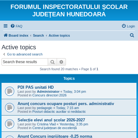
FORUMUL INSPECTORATULUI ŞCOLAR
JUDEŢEAN HUNEDOARA
FAQ
Login
S
Board index
Search
Active topics
e
Active topics
a
Go to advanced search
r
Search
Advanced search
c
Search found 20 matches • Page
1
of
1
h
Topics
PDI PAS unitati HD
Last post by
Administrator
«
Today, 3:04 pm
Posted in
Concurs directori 2026
Anunţ concurs ocupare posturi pers. administrativ
Last post by
pedagogic
«
Today, 7:15 am
Posted in
Posturi didactic auxiliar si nedidactic
Selecție elevi anul școlar 2026-2027
Last post by
Cristina Vlad
«
Yesterday, 3:35 pm
Posted in
Centrul județean de excelență
Anunt Concurs ingrijitoare -0,25 norma