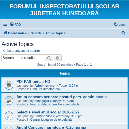
FORUMUL INSPECTORATULUI ŞCOLAR
JUDEŢEAN HUNEDOARA
FAQ
Login
S
Board index
Search
Active topics
e
Active topics
a
Go to advanced search
r
Search
Advanced search
c
Search found 20 matches • Page
1
of
1
h
Topics
PDI PAS unitati HD
Last post by
Administrator
«
Today, 3:04 pm
Posted in
Concurs directori 2026
Anunţ concurs ocupare posturi pers. administrativ
Last post by
pedagogic
«
Today, 7:15 am
Posted in
Posturi didactic auxiliar si nedidactic
Selecție elevi anul școlar 2026-2027
Last post by
Cristina Vlad
«
Yesterday, 3:35 pm
Posted in
Centrul județean de excelență
Anunt Concurs ingrijitoare -0,25 norma