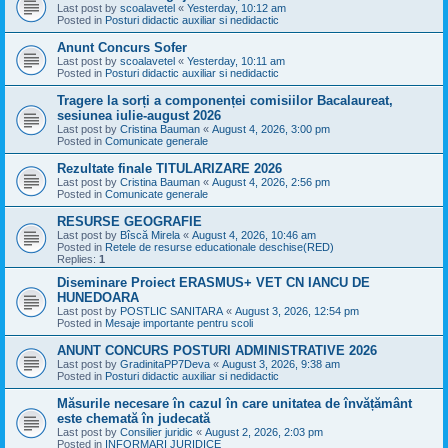
Last post by
scoalavetel
«
Yesterday, 10:12 am
Posted in
Posturi didactic auxiliar si nedidactic
Anunt Concurs Sofer
Last post by
scoalavetel
«
Yesterday, 10:11 am
Posted in
Posturi didactic auxiliar si nedidactic
Tragere la sorți a componenței comisiilor Bacalaureat,
sesiunea iulie-august 2026
Last post by
Cristina Bauman
«
August 4, 2026, 3:00 pm
Posted in
Comunicate generale
Rezultate finale TITULARIZARE 2026
Last post by
Cristina Bauman
«
August 4, 2026, 2:56 pm
Posted in
Comunicate generale
RESURSE GEOGRAFIE
Last post by
Bîscă Mirela
«
August 4, 2026, 10:46 am
Posted in
Retele de resurse educationale deschise(RED)
Replies:
1
Diseminare Proiect ERASMUS+ VET CN IANCU DE
HUNEDOARA
Last post by
POSTLIC SANITARA
«
August 3, 2026, 12:54 pm
Posted in
Mesaje importante pentru scoli
ANUNT CONCURS POSTURI ADMINISTRATIVE 2026
Last post by
GradinitaPP7Deva
«
August 3, 2026, 9:38 am
Posted in
Posturi didactic auxiliar si nedidactic
Măsurile necesare în cazul în care unitatea de învățământ
este chemată în judecată
Last post by
Consilier juridic
«
August 2, 2026, 2:03 pm
Posted in
INFORMARI JURIDICE