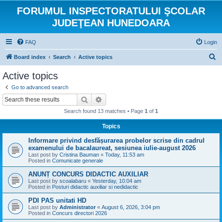
FORUMUL INSPECTORATULUI ŞCOLAR
JUDEŢEAN HUNEDOARA
FAQ
Login
S
Board index
Search
Active topics
e
Active topics
a
Go to advanced search
r
Search
Advanced search
c
Search found 13 matches • Page
1
of
1
h
Topics
Informare privind desfășurarea probelor scrise din cadrul
examenului de bacalaureat, sesiunea iulie-august 2026
Last post by
Cristina Bauman
«
Today, 11:53 am
Posted in
Comunicate generale
ANUNȚ CONCURS DIDACTIC AUXILIAR
Last post by
scoalabaru
«
Yesterday, 10:04 am
Posted in
Posturi didactic auxiliar si nedidactic
PDI PAS unitati HD
Last post by
Administrator
«
August 6, 2026, 3:04 pm
Posted in
Concurs directori 2026