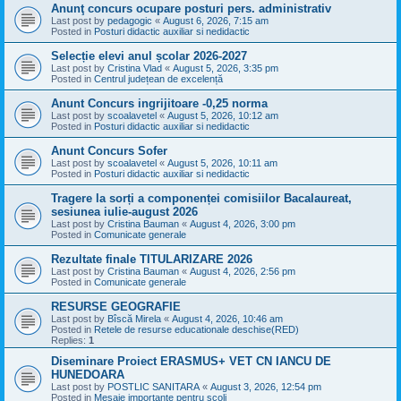
Anunţ concurs ocupare posturi pers. administrativ
Last post by
pedagogic
«
August 6, 2026, 7:15 am
Posted in
Posturi didactic auxiliar si nedidactic
Selecție elevi anul școlar 2026-2027
Last post by
Cristina Vlad
«
August 5, 2026, 3:35 pm
Posted in
Centrul județean de excelență
Anunt Concurs ingrijitoare -0,25 norma
Last post by
scoalavetel
«
August 5, 2026, 10:12 am
Posted in
Posturi didactic auxiliar si nedidactic
Anunt Concurs Sofer
Last post by
scoalavetel
«
August 5, 2026, 10:11 am
Posted in
Posturi didactic auxiliar si nedidactic
Tragere la sorți a componenței comisiilor Bacalaureat,
sesiunea iulie-august 2026
Last post by
Cristina Bauman
«
August 4, 2026, 3:00 pm
Posted in
Comunicate generale
Rezultate finale TITULARIZARE 2026
Last post by
Cristina Bauman
«
August 4, 2026, 2:56 pm
Posted in
Comunicate generale
RESURSE GEOGRAFIE
Last post by
Bîscă Mirela
«
August 4, 2026, 10:46 am
Posted in
Retele de resurse educationale deschise(RED)
Replies:
1
Diseminare Proiect ERASMUS+ VET CN IANCU DE
HUNEDOARA
Last post by
POSTLIC SANITARA
«
August 3, 2026, 12:54 pm
Posted in
Mesaje importante pentru scoli