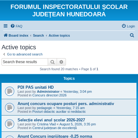
FORUMUL INSPECTORATULUI ŞCOLAR
JUDEŢEAN HUNEDOARA
FAQ
Login
S
Board index
Search
Active topics
e
Active topics
a
Go to advanced search
r
Search
Advanced search
c
Search found 20 matches • Page
1
of
1
h
Topics
PDI PAS unitati HD
Last post by
Administrator
«
Yesterday, 3:04 pm
Posted in
Concurs directori 2026
Anunţ concurs ocupare posturi pers. administrativ
Last post by
pedagogic
«
Yesterday, 7:15 am
Posted in
Posturi didactic auxiliar si nedidactic
Selecție elevi anul școlar 2026-2027
Last post by
Cristina Vlad
«
August 5, 2026, 3:35 pm
Posted in
Centrul județean de excelență
Anunt Concurs ingrijitoare -0,25 norma