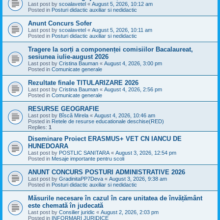
Last post by
scoalavetel
«
August 5, 2026, 10:12 am
Posted in
Posturi didactic auxiliar si nedidactic
Anunt Concurs Sofer
Last post by
scoalavetel
«
August 5, 2026, 10:11 am
Posted in
Posturi didactic auxiliar si nedidactic
Tragere la sorți a componenței comisiilor Bacalaureat,
sesiunea iulie-august 2026
Last post by
Cristina Bauman
«
August 4, 2026, 3:00 pm
Posted in
Comunicate generale
Rezultate finale TITULARIZARE 2026
Last post by
Cristina Bauman
«
August 4, 2026, 2:56 pm
Posted in
Comunicate generale
RESURSE GEOGRAFIE
Last post by
Bîscă Mirela
«
August 4, 2026, 10:46 am
Posted in
Retele de resurse educationale deschise(RED)
Replies:
1
Diseminare Proiect ERASMUS+ VET CN IANCU DE
HUNEDOARA
Last post by
POSTLIC SANITARA
«
August 3, 2026, 12:54 pm
Posted in
Mesaje importante pentru scoli
ANUNT CONCURS POSTURI ADMINISTRATIVE 2026
Last post by
GradinitaPP7Deva
«
August 3, 2026, 9:38 am
Posted in
Posturi didactic auxiliar si nedidactic
Măsurile necesare în cazul în care unitatea de învățământ
este chemată în judecată
Last post by
Consilier juridic
«
August 2, 2026, 2:03 pm
Posted in
INFORMARI JURIDICE