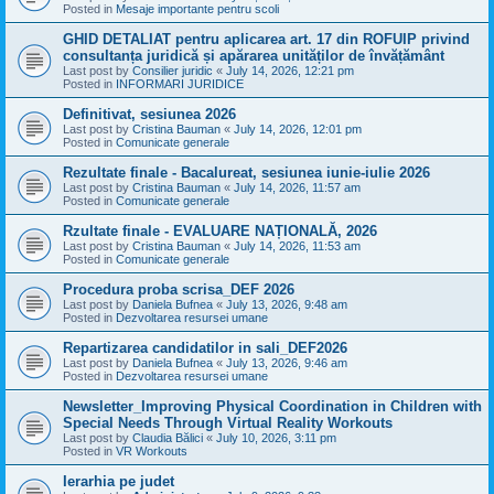
Posted in
Mesaje importante pentru scoli
GHID DETALIAT pentru aplicarea art. 17 din ROFUIP privind
consultanța juridică și apărarea unităților de învățământ
Last post by
Consilier juridic
«
July 14, 2026, 12:21 pm
Posted in
INFORMARI JURIDICE
Definitivat, sesiunea 2026
Last post by
Cristina Bauman
«
July 14, 2026, 12:01 pm
Posted in
Comunicate generale
Rezultate finale - Bacalureat, sesiunea iunie-iulie 2026
Last post by
Cristina Bauman
«
July 14, 2026, 11:57 am
Posted in
Comunicate generale
Rzultate finale - EVALUARE NAȚIONALĂ, 2026
Last post by
Cristina Bauman
«
July 14, 2026, 11:53 am
Posted in
Comunicate generale
Procedura proba scrisa_DEF 2026
Last post by
Daniela Bufnea
«
July 13, 2026, 9:48 am
Posted in
Dezvoltarea resursei umane
Repartizarea candidatilor in sali_DEF2026
Last post by
Daniela Bufnea
«
July 13, 2026, 9:46 am
Posted in
Dezvoltarea resursei umane
Newsletter_Improving Physical Coordination in Children with
Special Needs Through Virtual Reality Workouts
Last post by
Claudia Bălici
«
July 10, 2026, 3:11 pm
Posted in
VR Workouts
Ierarhia pe judet