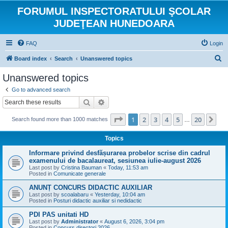
FORUMUL INSPECTORATULUI ŞCOLAR
JUDEŢEAN HUNEDOARA
FAQ
Login
S
Board index
Search
Unanswered topics
e
Unanswered topics
a
Go to advanced search
r
Search
Advanced search
c
Page
1
of
20
1
2
3
4
5
20
Ne
Search found more than 1000 matches
h
…
Topics
Informare privind desfășurarea probelor scrise din cadrul
examenului de bacalaureat, sesiunea iulie-august 2026
Last post by
Cristina Bauman
«
Today, 11:53 am
Posted in
Comunicate generale
ANUNȚ CONCURS DIDACTIC AUXILIAR
Last post by
scoalabaru
«
Yesterday, 10:04 am
Posted in
Posturi didactic auxiliar si nedidactic
PDI PAS unitati HD
Last post by
Administrator
«
August 6, 2026, 3:04 pm
Posted in
Concurs directori 2026