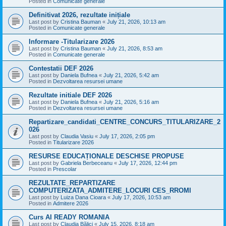
Posted in
Comunicate generale
Definitivat 2026, rezultate inițiale
Last post by
Cristina Bauman
«
July 21, 2026, 10:13 am
Posted in
Comunicate generale
Informare -Titularizare 2026
Last post by
Cristina Bauman
«
July 21, 2026, 8:53 am
Posted in
Comunicate generale
Contestatii DEF 2026
Last post by
Daniela Bufnea
«
July 21, 2026, 5:42 am
Posted in
Dezvoltarea resursei umane
Rezultate initiale DEF 2026
Last post by
Daniela Bufnea
«
July 21, 2026, 5:16 am
Posted in
Dezvoltarea resursei umane
Repartizare_candidati_CENTRE_CONCURS_TITULARIZARE_2
026
Last post by
Claudia Vasiu
«
July 17, 2026, 2:05 pm
Posted in
Titularizare 2026
RESURSE EDUCAȚIONALE DESCHISE PROPUSE
Last post by
Gabriela Berbeceanu
«
July 17, 2026, 12:44 pm
Posted in
Prescolar
REZULTATE_REPARTIZARE
COMPUTERIZATA_ADMITERE_LOCURI CES_RROMI
Last post by
Luiza Dana Cioara
«
July 17, 2026, 10:53 am
Posted in
Admitere 2026
Curs AI READY ROMANIA
Last post by
Claudia Bălici
«
July 15, 2026, 8:18 am