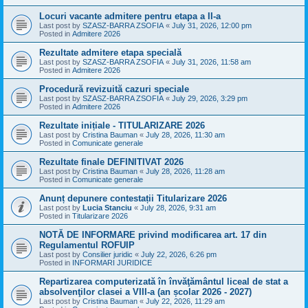
Locuri vacante admitere pentru etapa a II-a
Last post by
SZASZ-BARRA ZSOFIA
«
July 31, 2026, 12:00 pm
Posted in
Admitere 2026
Rezultate admitere etapa specială
Last post by
SZASZ-BARRA ZSOFIA
«
July 31, 2026, 11:58 am
Posted in
Admitere 2026
Procedură revizuită cazuri speciale
Last post by
SZASZ-BARRA ZSOFIA
«
July 29, 2026, 3:29 pm
Posted in
Admitere 2026
Rezultate inițiale - TITULARIZARE 2026
Last post by
Cristina Bauman
«
July 28, 2026, 11:30 am
Posted in
Comunicate generale
Rezultate finale DEFINITIVAT 2026
Last post by
Cristina Bauman
«
July 28, 2026, 11:28 am
Posted in
Comunicate generale
Anunț depunere contestații Titularizare 2026
Last post by
Lucia Stanciu
«
July 28, 2026, 9:31 am
Posted in
Titularizare 2026
NOTĂ DE INFORMARE privind modificarea art. 17 din
Regulamentul ROFUIP
Last post by
Consilier juridic
«
July 22, 2026, 6:26 pm
Posted in
INFORMARI JURIDICE
Repartizarea computerizată în învăţământul liceal de stat a
absolvenţilor clasei a VIII-a (an școlar 2026 - 2027)
Last post by
Cristina Bauman
«
July 22, 2026, 11:29 am