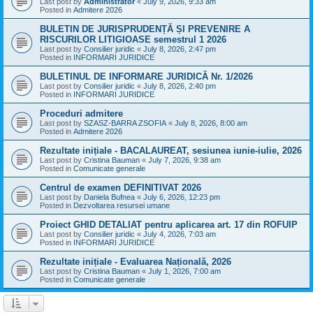
Last post by
Administrator
«
July 9, 2026, 9:33 am
Posted in
Admitere 2026
BULETIN DE JURISPRUDENȚĂ ȘI PREVENIRE A
RISCURILOR LITIGIOASE semestrul 1 2026
Last post by
Consilier juridic
«
July 8, 2026, 2:47 pm
Posted in
INFORMARI JURIDICE
BULETINUL DE INFORMARE JURIDICĂ Nr. 1/2026
Last post by
Consilier juridic
«
July 8, 2026, 2:40 pm
Posted in
INFORMARI JURIDICE
Proceduri admitere
Last post by
SZASZ-BARRA ZSOFIA
«
July 8, 2026, 8:00 am
Posted in
Admitere 2026
Rezultate inițiale - BACALAUREAT, sesiunea iunie-iulie, 2026
Last post by
Cristina Bauman
«
July 7, 2026, 9:38 am
Posted in
Comunicate generale
Centrul de examen DEFINITIVAT 2026
Last post by
Daniela Bufnea
«
July 6, 2026, 12:23 pm
Posted in
Dezvoltarea resursei umane
Proiect GHID DETALIAT pentru aplicarea art. 17 din ROFUIP
Last post by
Consilier juridic
«
July 4, 2026, 7:03 am
Posted in
INFORMARI JURIDICE
Rezultate inițiale - Evaluarea Națională, 2026
Last post by
Cristina Bauman
«
July 1, 2026, 7:00 am
Posted in
Comunicate generale