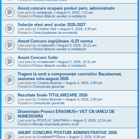
Anunţ concurs ocupare posturi pers. administrativ
Last post by
pedagogic
«
August 6, 2026, 7:15 am
Posted in
Posturi didactic auxiliar si nedidactic
Selecție elevi anul școlar 2026-2027
Last post by
Cristina Vlad
«
August 5, 2026, 3:35 pm
Posted in
Centrul județean de excelență
Anunt Concurs ingrijitoare -0,25 norma
Last post by
scoalavetel
«
August 5, 2026, 10:12 am
Posted in
Posturi didactic auxiliar si nedidactic
Anunt Concurs Sofer
Last post by
scoalavetel
«
August 5, 2026, 10:11 am
Posted in
Posturi didactic auxiliar si nedidactic
Tragere la sorți a componenței comisiilor Bacalaureat,
sesiunea iulie-august 2026
Last post by
Cristina Bauman
«
August 4, 2026, 3:00 pm
Posted in
Comunicate generale
Rezultate finale TITULARIZARE 2026
Last post by
Cristina Bauman
«
August 4, 2026, 2:56 pm
Posted in
Comunicate generale
Diseminare Proiect ERASMUS+ VET CN IANCU DE
HUNEDOARA
Last post by
POSTLIC SANITARA
«
August 3, 2026, 12:54 pm
Posted in
Mesaje importante pentru scoli
ANUNT CONCURS POSTURI ADMINISTRATIVE 2026
Last post by
GradinitaPP7Deva
«
August 3, 2026, 9:38 am