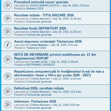
Procedură revizuită cazuri speciale
Last post by
SZASZ-BARRA ZSOFIA
«
July 29, 2026, 3:29 pm
Posted in
Admitere 2026
Rezultate inițiale - TITULARIZARE 2026
Last post by
Cristina Bauman
«
July 28, 2026, 11:30 am
Posted in
Comunicate generale
Rezultate finale DEFINITIVAT 2026
Last post by
Cristina Bauman
«
July 28, 2026, 11:28 am
Posted in
Comunicate generale
Anunț depunere contestații Titularizare 2026
Last post by
Lucia Stanciu
«
July 28, 2026, 9:31 am
Posted in
Titularizare 2026
NOTĂ DE INFORMARE privind modificarea art. 17 din
Regulamentul ROFUIP
Last post by
Consilier juridic
«
July 22, 2026, 6:26 pm
Posted in
INFORMARI JURIDICE
Repartizarea computerizată în învăţământul liceal de stat a
absolvenţilor clasei a VIII-a (an școlar 2026 - 2027)
Last post by
Cristina Bauman
«
July 22, 2026, 11:29 am
Posted in
Comunicate generale
Definitivat 2026, rezultate inițiale
Last post by
Cristina Bauman
«
July 21, 2026, 10:13 am
Posted in
Comunicate generale
Informare -Titularizare 2026
Last post by
Cristina Bauman
«
July 21, 2026, 8:53 am
Posted in
Comunicate generale