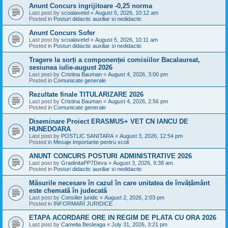
Anunt Concurs ingrijitoare -0,25 norma
Last post by
scoalavetel
«
August 5, 2026, 10:12 am
Posted in
Posturi didactic auxiliar si nedidactic
Anunt Concurs Sofer
Last post by
scoalavetel
«
August 5, 2026, 10:11 am
Posted in
Posturi didactic auxiliar si nedidactic
Tragere la sorți a componenței comisiilor Bacalaureat,
sesiunea iulie-august 2026
Last post by
Cristina Bauman
«
August 4, 2026, 3:00 pm
Posted in
Comunicate generale
Rezultate finale TITULARIZARE 2026
Last post by
Cristina Bauman
«
August 4, 2026, 2:56 pm
Posted in
Comunicate generale
Diseminare Proiect ERASMUS+ VET CN IANCU DE
HUNEDOARA
Last post by
POSTLIC SANITARA
«
August 3, 2026, 12:54 pm
Posted in
Mesaje importante pentru scoli
ANUNT CONCURS POSTURI ADMINISTRATIVE 2026
Last post by
GradinitaPP7Deva
«
August 3, 2026, 9:38 am
Posted in
Posturi didactic auxiliar si nedidactic
Măsurile necesare în cazul în care unitatea de învățământ
este chemată în judecată
Last post by
Consilier juridic
«
August 2, 2026, 2:03 pm
Posted in
INFORMARI JURIDICE
ETAPA ACORDARE ORE IN REGIM DE PLATA CU ORA 2026
Last post by
Camelia Besleaga
«
July 31, 2026, 3:21 pm