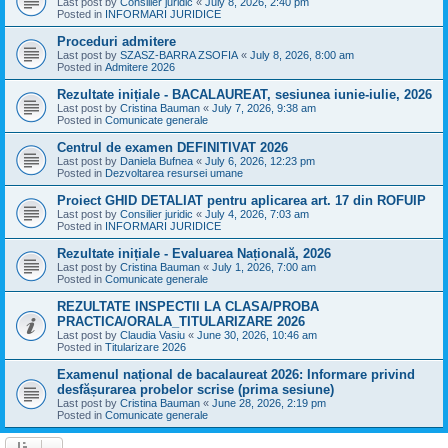
Last post by
Consilier juridic
«
July 8, 2026, 2:40 pm
Posted in
INFORMARI JURIDICE
Proceduri admitere
Last post by
SZASZ-BARRA ZSOFIA
«
July 8, 2026, 8:00 am
Posted in
Admitere 2026
Rezultate inițiale - BACALAUREAT, sesiunea iunie-iulie, 2026
Last post by
Cristina Bauman
«
July 7, 2026, 9:38 am
Posted in
Comunicate generale
Centrul de examen DEFINITIVAT 2026
Last post by
Daniela Bufnea
«
July 6, 2026, 12:23 pm
Posted in
Dezvoltarea resursei umane
Proiect GHID DETALIAT pentru aplicarea art. 17 din ROFUIP
Last post by
Consilier juridic
«
July 4, 2026, 7:03 am
Posted in
INFORMARI JURIDICE
Rezultate inițiale - Evaluarea Națională, 2026
Last post by
Cristina Bauman
«
July 1, 2026, 7:00 am
Posted in
Comunicate generale
REZULTATE INSPECTII LA CLASA/PROBA
PRACTICA/ORALA_TITULARIZARE 2026
Last post by
Claudia Vasiu
«
June 30, 2026, 10:46 am
Posted in
Titularizare 2026
Examenul național de bacalaureat 2026: Informare privind
desfășurarea probelor scrise (prima sesiune)
Last post by
Cristina Bauman
«
June 28, 2026, 2:19 pm
Posted in
Comunicate generale