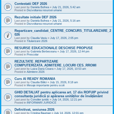
Contestatii DEF 2026
Last post by
Daniela Bufnea
«
July 21, 2026, 5:42 am
Posted in
Dezvoltarea resursei umane
Rezultate initiale DEF 2026
Last post by
Daniela Bufnea
«
July 21, 2026, 5:16 am
Posted in
Dezvoltarea resursei umane
Repartizare_candidati_CENTRE_CONCURS_TITULARIZARE_2
026
Last post by
Claudia Vasiu
«
July 17, 2026, 2:05 pm
Posted in
Titularizare 2026
RESURSE EDUCAȚIONALE DESCHISE PROPUSE
Last post by
Gabriela Berbeceanu
«
July 17, 2026, 12:44 pm
Posted in
Prescolar
REZULTATE_REPARTIZARE
COMPUTERIZATA_ADMITERE_LOCURI CES_RROMI
Last post by
Luiza Dana Cioara
«
July 17, 2026, 10:53 am
Posted in
Admitere 2026
Curs AI READY ROMANIA
Last post by
Claudia Bălici
«
July 15, 2026, 8:18 am
Posted in
Mesaje importante pentru scoli
GHID DETALIAT pentru aplicarea art. 17 din ROFUIP privind
consultanța juridică și apărarea unităților de învățământ
Last post by
Consilier juridic
«
July 14, 2026, 12:21 pm
Posted in
INFORMARI JURIDICE
Definitivat, sesiunea 2026
Last post by
Cristina Bauman
«
July 14, 2026, 12:01 pm