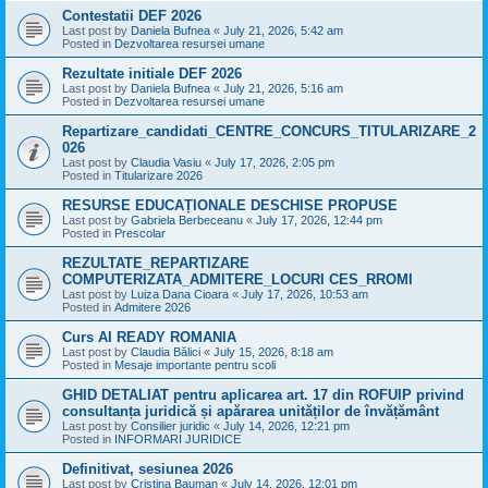
Contestatii DEF 2026
Last post by
Daniela Bufnea
«
July 21, 2026, 5:42 am
Posted in
Dezvoltarea resursei umane
Rezultate initiale DEF 2026
Last post by
Daniela Bufnea
«
July 21, 2026, 5:16 am
Posted in
Dezvoltarea resursei umane
Repartizare_candidati_CENTRE_CONCURS_TITULARIZARE_2
026
Last post by
Claudia Vasiu
«
July 17, 2026, 2:05 pm
Posted in
Titularizare 2026
RESURSE EDUCAȚIONALE DESCHISE PROPUSE
Last post by
Gabriela Berbeceanu
«
July 17, 2026, 12:44 pm
Posted in
Prescolar
REZULTATE_REPARTIZARE
COMPUTERIZATA_ADMITERE_LOCURI CES_RROMI
Last post by
Luiza Dana Cioara
«
July 17, 2026, 10:53 am
Posted in
Admitere 2026
Curs AI READY ROMANIA
Last post by
Claudia Bălici
«
July 15, 2026, 8:18 am
Posted in
Mesaje importante pentru scoli
GHID DETALIAT pentru aplicarea art. 17 din ROFUIP privind
consultanța juridică și apărarea unităților de învățământ
Last post by
Consilier juridic
«
July 14, 2026, 12:21 pm
Posted in
INFORMARI JURIDICE
Definitivat, sesiunea 2026
Last post by
Cristina Bauman
«
July 14, 2026, 12:01 pm