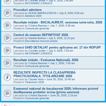
Last post by
Consilier juridic
«
July 8, 2026, 2:40 pm
Posted in
INFORMARI JURIDICE
Proceduri admitere
Last post by
SZASZ-BARRA ZSOFIA
«
July 8, 2026, 8:00 am
Posted in
Admitere 2026
Rezultate inițiale - BACALAUREAT, sesiunea iunie-iulie, 2026
Last post by
Cristina Bauman
«
July 7, 2026, 9:38 am
Posted in
Comunicate generale
Centrul de examen DEFINITIVAT 2026
Last post by
Daniela Bufnea
«
July 6, 2026, 12:23 pm
Posted in
Dezvoltarea resursei umane
Proiect GHID DETALIAT pentru aplicarea art. 17 din ROFUIP
Last post by
Consilier juridic
«
July 4, 2026, 7:03 am
Posted in
INFORMARI JURIDICE
Rezultate inițiale - Evaluarea Națională, 2026
Last post by
Cristina Bauman
«
July 1, 2026, 7:00 am
Posted in
Comunicate generale
REZULTATE INSPECTII LA CLASA/PROBA
PRACTICA/ORALA_TITULARIZARE 2026
Last post by
Claudia Vasiu
«
June 30, 2026, 10:46 am
Posted in
Titularizare 2026
Examenul național de bacalaureat 2026: Informare privind
desfășurarea probelor scrise (prima sesiune)
Last post by
Cristina Bauman
«
June 28, 2026, 2:19 pm
Posted in
Comunicate generale