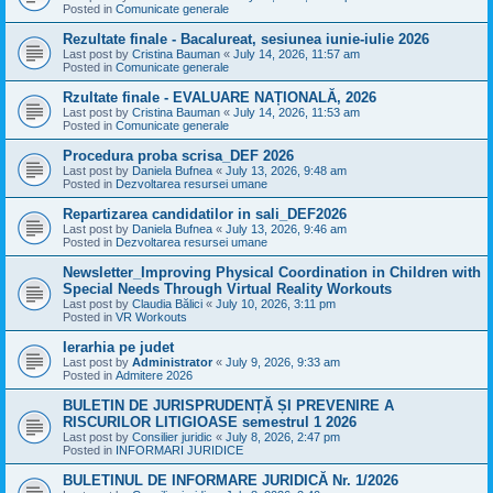
Posted in
Comunicate generale
Rezultate finale - Bacalureat, sesiunea iunie-iulie 2026
Last post by
Cristina Bauman
«
July 14, 2026, 11:57 am
Posted in
Comunicate generale
Rzultate finale - EVALUARE NAȚIONALĂ, 2026
Last post by
Cristina Bauman
«
July 14, 2026, 11:53 am
Posted in
Comunicate generale
Procedura proba scrisa_DEF 2026
Last post by
Daniela Bufnea
«
July 13, 2026, 9:48 am
Posted in
Dezvoltarea resursei umane
Repartizarea candidatilor in sali_DEF2026
Last post by
Daniela Bufnea
«
July 13, 2026, 9:46 am
Posted in
Dezvoltarea resursei umane
Newsletter_Improving Physical Coordination in Children with
Special Needs Through Virtual Reality Workouts
Last post by
Claudia Bălici
«
July 10, 2026, 3:11 pm
Posted in
VR Workouts
Ierarhia pe judet
Last post by
Administrator
«
July 9, 2026, 9:33 am
Posted in
Admitere 2026
BULETIN DE JURISPRUDENȚĂ ȘI PREVENIRE A
RISCURILOR LITIGIOASE semestrul 1 2026
Last post by
Consilier juridic
«
July 8, 2026, 2:47 pm
Posted in
INFORMARI JURIDICE
BULETINUL DE INFORMARE JURIDICĂ Nr. 1/2026