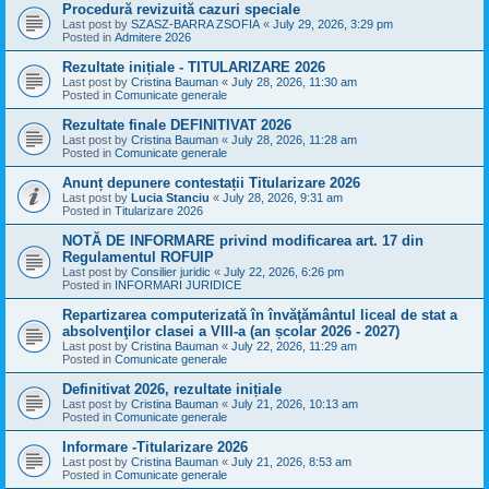
Procedură revizuită cazuri speciale
Last post by
SZASZ-BARRA ZSOFIA
«
July 29, 2026, 3:29 pm
Posted in
Admitere 2026
Rezultate inițiale - TITULARIZARE 2026
Last post by
Cristina Bauman
«
July 28, 2026, 11:30 am
Posted in
Comunicate generale
Rezultate finale DEFINITIVAT 2026
Last post by
Cristina Bauman
«
July 28, 2026, 11:28 am
Posted in
Comunicate generale
Anunț depunere contestații Titularizare 2026
Last post by
Lucia Stanciu
«
July 28, 2026, 9:31 am
Posted in
Titularizare 2026
NOTĂ DE INFORMARE privind modificarea art. 17 din
Regulamentul ROFUIP
Last post by
Consilier juridic
«
July 22, 2026, 6:26 pm
Posted in
INFORMARI JURIDICE
Repartizarea computerizată în învăţământul liceal de stat a
absolvenţilor clasei a VIII-a (an școlar 2026 - 2027)
Last post by
Cristina Bauman
«
July 22, 2026, 11:29 am
Posted in
Comunicate generale
Definitivat 2026, rezultate inițiale
Last post by
Cristina Bauman
«
July 21, 2026, 10:13 am
Posted in
Comunicate generale
Informare -Titularizare 2026
Last post by
Cristina Bauman
«
July 21, 2026, 8:53 am
Posted in
Comunicate generale