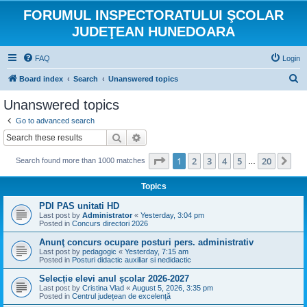
FORUMUL INSPECTORATULUI ŞCOLAR
JUDEŢEAN HUNEDOARA
FAQ
Login
S
Board index
Search
Unanswered topics
e
Unanswered topics
a
Go to advanced search
r
Search
Advanced search
c
Page
1
of
20
1
2
3
4
5
20
Ne
Search found more than 1000 matches
h
…
Topics
PDI PAS unitati HD
Last post by
Administrator
«
Yesterday, 3:04 pm
Posted in
Concurs directori 2026
Anunţ concurs ocupare posturi pers. administrativ
Last post by
pedagogic
«
Yesterday, 7:15 am
Posted in
Posturi didactic auxiliar si nedidactic
Selecție elevi anul școlar 2026-2027
Last post by
Cristina Vlad
«
August 5, 2026, 3:35 pm
Posted in
Centrul județean de excelență