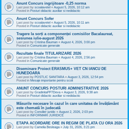
Anunt Concurs ingrijitoare -0,25 norma
Last post by
scoalavetel
«
August 5, 2026, 10:12 am
Posted in
Posturi didactic auxiliar si nedidactic
Anunt Concurs Sofer
Last post by
scoalavetel
«
August 5, 2026, 10:11 am
Posted in
Posturi didactic auxiliar si nedidactic
Tragere la sorți a componenței comisiilor Bacalaureat,
sesiunea iulie-august 2026
Last post by
Cristina Bauman
«
August 4, 2026, 3:00 pm
Posted in
Comunicate generale
Rezultate finale TITULARIZARE 2026
Last post by
Cristina Bauman
«
August 4, 2026, 2:56 pm
Posted in
Comunicate generale
Diseminare Proiect ERASMUS+ VET CN IANCU DE
HUNEDOARA
Last post by
POSTLIC SANITARA
«
August 3, 2026, 12:54 pm
Posted in
Mesaje importante pentru scoli
ANUNT CONCURS POSTURI ADMINISTRATIVE 2026
Last post by
GradinitaPP7Deva
«
August 3, 2026, 9:38 am
Posted in
Posturi didactic auxiliar si nedidactic
Măsurile necesare în cazul în care unitatea de învățământ
este chemată în judecată
Last post by
Consilier juridic
«
August 2, 2026, 2:03 pm
Posted in
INFORMARI JURIDICE
ETAPA ACORDARE ORE IN REGIM DE PLATA CU ORA 2026
Last post by
Camelia Besleaga
«
July 31, 2026, 3:21 pm