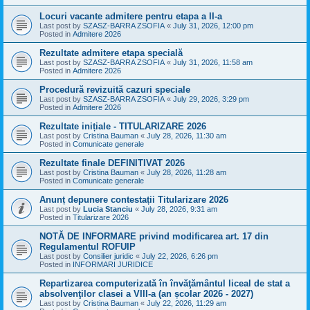
Locuri vacante admitere pentru etapa a II-a
Last post by
SZASZ-BARRA ZSOFIA
«
July 31, 2026, 12:00 pm
Posted in
Admitere 2026
Rezultate admitere etapa specială
Last post by
SZASZ-BARRA ZSOFIA
«
July 31, 2026, 11:58 am
Posted in
Admitere 2026
Procedură revizuită cazuri speciale
Last post by
SZASZ-BARRA ZSOFIA
«
July 29, 2026, 3:29 pm
Posted in
Admitere 2026
Rezultate inițiale - TITULARIZARE 2026
Last post by
Cristina Bauman
«
July 28, 2026, 11:30 am
Posted in
Comunicate generale
Rezultate finale DEFINITIVAT 2026
Last post by
Cristina Bauman
«
July 28, 2026, 11:28 am
Posted in
Comunicate generale
Anunț depunere contestații Titularizare 2026
Last post by
Lucia Stanciu
«
July 28, 2026, 9:31 am
Posted in
Titularizare 2026
NOTĂ DE INFORMARE privind modificarea art. 17 din
Regulamentul ROFUIP
Last post by
Consilier juridic
«
July 22, 2026, 6:26 pm
Posted in
INFORMARI JURIDICE
Repartizarea computerizată în învăţământul liceal de stat a
absolvenţilor clasei a VIII-a (an școlar 2026 - 2027)
Last post by
Cristina Bauman
«
July 22, 2026, 11:29 am