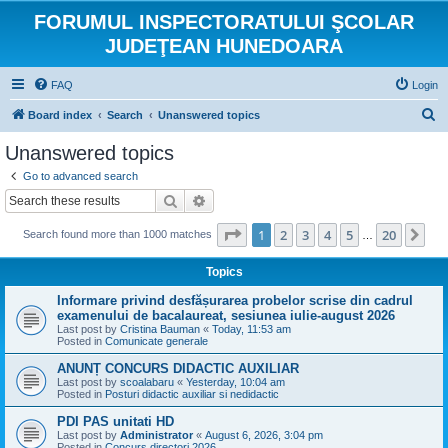
FORUMUL INSPECTORATULUI ŞCOLAR
JUDEŢEAN HUNEDOARA
FAQ
Login
S
Board index
Search
Unanswered topics
e
Unanswered topics
a
Go to advanced search
r
Search
Advanced search
c
Page
1
of
20
1
2
3
4
5
20
Ne
Search found more than 1000 matches
h
…
Topics
Informare privind desfășurarea probelor scrise din cadrul
examenului de bacalaureat, sesiunea iulie-august 2026
Last post by
Cristina Bauman
«
Today, 11:53 am
Posted in
Comunicate generale
ANUNȚ CONCURS DIDACTIC AUXILIAR
Last post by
scoalabaru
«
Yesterday, 10:04 am
Posted in
Posturi didactic auxiliar si nedidactic
PDI PAS unitati HD
Last post by
Administrator
«
August 6, 2026, 3:04 pm
Posted in
Concurs directori 2026