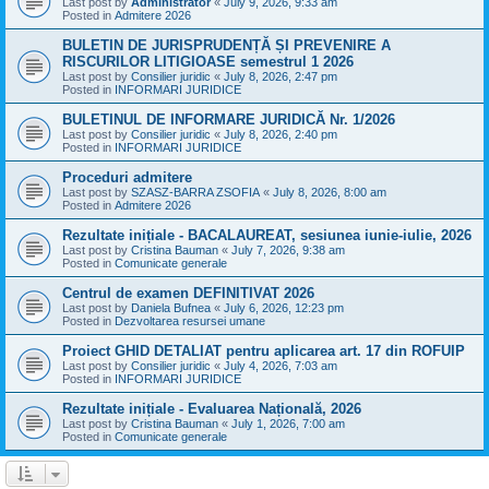
Last post by
Administrator
«
July 9, 2026, 9:33 am
Posted in
Admitere 2026
BULETIN DE JURISPRUDENȚĂ ȘI PREVENIRE A
RISCURILOR LITIGIOASE semestrul 1 2026
Last post by
Consilier juridic
«
July 8, 2026, 2:47 pm
Posted in
INFORMARI JURIDICE
BULETINUL DE INFORMARE JURIDICĂ Nr. 1/2026
Last post by
Consilier juridic
«
July 8, 2026, 2:40 pm
Posted in
INFORMARI JURIDICE
Proceduri admitere
Last post by
SZASZ-BARRA ZSOFIA
«
July 8, 2026, 8:00 am
Posted in
Admitere 2026
Rezultate inițiale - BACALAUREAT, sesiunea iunie-iulie, 2026
Last post by
Cristina Bauman
«
July 7, 2026, 9:38 am
Posted in
Comunicate generale
Centrul de examen DEFINITIVAT 2026
Last post by
Daniela Bufnea
«
July 6, 2026, 12:23 pm
Posted in
Dezvoltarea resursei umane
Proiect GHID DETALIAT pentru aplicarea art. 17 din ROFUIP
Last post by
Consilier juridic
«
July 4, 2026, 7:03 am
Posted in
INFORMARI JURIDICE
Rezultate inițiale - Evaluarea Națională, 2026
Last post by
Cristina Bauman
«
July 1, 2026, 7:00 am
Posted in
Comunicate generale