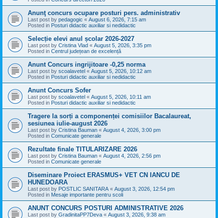
Anunţ concurs ocupare posturi pers. administrativ
Last post by
pedagogic
«
August 6, 2026, 7:15 am
Posted in
Posturi didactic auxiliar si nedidactic
Selecție elevi anul școlar 2026-2027
Last post by
Cristina Vlad
«
August 5, 2026, 3:35 pm
Posted in
Centrul județean de excelență
Anunt Concurs ingrijitoare -0,25 norma
Last post by
scoalavetel
«
August 5, 2026, 10:12 am
Posted in
Posturi didactic auxiliar si nedidactic
Anunt Concurs Sofer
Last post by
scoalavetel
«
August 5, 2026, 10:11 am
Posted in
Posturi didactic auxiliar si nedidactic
Tragere la sorți a componenței comisiilor Bacalaureat,
sesiunea iulie-august 2026
Last post by
Cristina Bauman
«
August 4, 2026, 3:00 pm
Posted in
Comunicate generale
Rezultate finale TITULARIZARE 2026
Last post by
Cristina Bauman
«
August 4, 2026, 2:56 pm
Posted in
Comunicate generale
Diseminare Proiect ERASMUS+ VET CN IANCU DE
HUNEDOARA
Last post by
POSTLIC SANITARA
«
August 3, 2026, 12:54 pm
Posted in
Mesaje importante pentru scoli
ANUNT CONCURS POSTURI ADMINISTRATIVE 2026
Last post by
GradinitaPP7Deva
«
August 3, 2026, 9:38 am