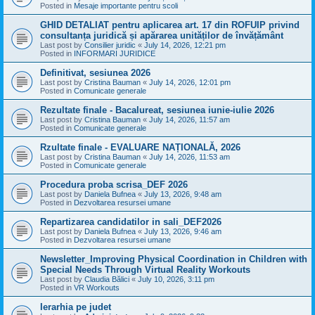
Posted in
Mesaje importante pentru scoli
GHID DETALIAT pentru aplicarea art. 17 din ROFUIP privind
consultanța juridică și apărarea unităților de învățământ
Last post by
Consilier juridic
«
July 14, 2026, 12:21 pm
Posted in
INFORMARI JURIDICE
Definitivat, sesiunea 2026
Last post by
Cristina Bauman
«
July 14, 2026, 12:01 pm
Posted in
Comunicate generale
Rezultate finale - Bacalureat, sesiunea iunie-iulie 2026
Last post by
Cristina Bauman
«
July 14, 2026, 11:57 am
Posted in
Comunicate generale
Rzultate finale - EVALUARE NAȚIONALĂ, 2026
Last post by
Cristina Bauman
«
July 14, 2026, 11:53 am
Posted in
Comunicate generale
Procedura proba scrisa_DEF 2026
Last post by
Daniela Bufnea
«
July 13, 2026, 9:48 am
Posted in
Dezvoltarea resursei umane
Repartizarea candidatilor in sali_DEF2026
Last post by
Daniela Bufnea
«
July 13, 2026, 9:46 am
Posted in
Dezvoltarea resursei umane
Newsletter_Improving Physical Coordination in Children with
Special Needs Through Virtual Reality Workouts
Last post by
Claudia Bălici
«
July 10, 2026, 3:11 pm
Posted in
VR Workouts
Ierarhia pe judet