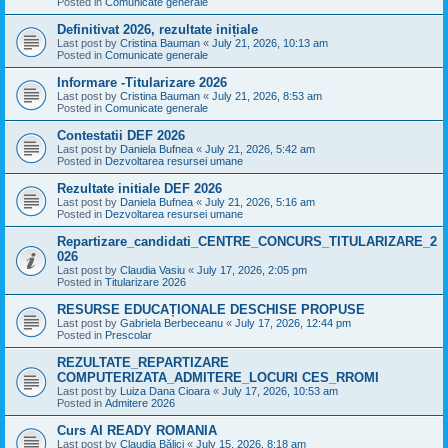
Posted in
Comunicate generale
Definitivat 2026, rezultate inițiale
Last post by
Cristina Bauman
«
July 21, 2026, 10:13 am
Posted in
Comunicate generale
Informare -Titularizare 2026
Last post by
Cristina Bauman
«
July 21, 2026, 8:53 am
Posted in
Comunicate generale
Contestatii DEF 2026
Last post by
Daniela Bufnea
«
July 21, 2026, 5:42 am
Posted in
Dezvoltarea resursei umane
Rezultate initiale DEF 2026
Last post by
Daniela Bufnea
«
July 21, 2026, 5:16 am
Posted in
Dezvoltarea resursei umane
Repartizare_candidati_CENTRE_CONCURS_TITULARIZARE_2
026
Last post by
Claudia Vasiu
«
July 17, 2026, 2:05 pm
Posted in
Titularizare 2026
RESURSE EDUCAȚIONALE DESCHISE PROPUSE
Last post by
Gabriela Berbeceanu
«
July 17, 2026, 12:44 pm
Posted in
Prescolar
REZULTATE_REPARTIZARE
COMPUTERIZATA_ADMITERE_LOCURI CES_RROMI
Last post by
Luiza Dana Cioara
«
July 17, 2026, 10:53 am
Posted in
Admitere 2026
Curs AI READY ROMANIA
Last post by
Claudia Bălici
«
July 15, 2026, 8:18 am