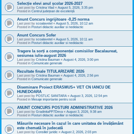
Selecție elevi anul școlar 2026-2027
Last post by
Cristina Vlad
«
August 5, 2026, 3:35 pm
Posted in
Centrul județean de excelență
Anunt Concurs ingrijitoare -0,25 norma
Last post by
scoalavetel
«
August 5, 2026, 10:12 am
Posted in
Posturi didactic auxiliar si nedidactic
Anunt Concurs Sofer
Last post by
scoalavetel
«
August 5, 2026, 10:11 am
Posted in
Posturi didactic auxiliar si nedidactic
Tragere la sorți a componenței comisiilor Bacalaureat,
sesiunea iulie-august 2026
Last post by
Cristina Bauman
«
August 4, 2026, 3:00 pm
Posted in
Comunicate generale
Rezultate finale TITULARIZARE 2026
Last post by
Cristina Bauman
«
August 4, 2026, 2:56 pm
Posted in
Comunicate generale
Diseminare Proiect ERASMUS+ VET CN IANCU DE
HUNEDOARA
Last post by
POSTLIC SANITARA
«
August 3, 2026, 12:54 pm
Posted in
Mesaje importante pentru scoli
ANUNT CONCURS POSTURI ADMINISTRATIVE 2026
Last post by
GradinitaPP7Deva
«
August 3, 2026, 9:38 am
Posted in
Posturi didactic auxiliar si nedidactic
Măsurile necesare în cazul în care unitatea de învățământ
este chemată în judecată
Last post by
Consilier juridic
«
August 2, 2026, 2:03 pm