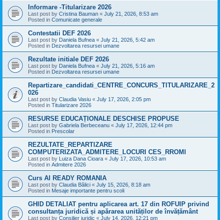
Informare -Titularizare 2026
Last post by
Cristina Bauman
«
July 21, 2026, 8:53 am
Posted in
Comunicate generale
Contestatii DEF 2026
Last post by
Daniela Bufnea
«
July 21, 2026, 5:42 am
Posted in
Dezvoltarea resursei umane
Rezultate initiale DEF 2026
Last post by
Daniela Bufnea
«
July 21, 2026, 5:16 am
Posted in
Dezvoltarea resursei umane
Repartizare_candidati_CENTRE_CONCURS_TITULARIZARE_2
026
Last post by
Claudia Vasiu
«
July 17, 2026, 2:05 pm
Posted in
Titularizare 2026
RESURSE EDUCAȚIONALE DESCHISE PROPUSE
Last post by
Gabriela Berbeceanu
«
July 17, 2026, 12:44 pm
Posted in
Prescolar
REZULTATE_REPARTIZARE
COMPUTERIZATA_ADMITERE_LOCURI CES_RROMI
Last post by
Luiza Dana Cioara
«
July 17, 2026, 10:53 am
Posted in
Admitere 2026
Curs AI READY ROMANIA
Last post by
Claudia Bălici
«
July 15, 2026, 8:18 am
Posted in
Mesaje importante pentru scoli
GHID DETALIAT pentru aplicarea art. 17 din ROFUIP privind
consultanța juridică și apărarea unităților de învățământ
Last post by
Consilier juridic
«
July 14, 2026, 12:21 pm