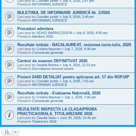
Last post by
Consilier juridic
«
July 8, 2026, 2:47 pm
Posted in
INFORMARI JURIDICE
BULETINUL DE INFORMARE JURIDICĂ Nr. 1/2026
Last post by
Consilier juridic
«
July 8, 2026, 2:40 pm
Posted in
INFORMARI JURIDICE
Proceduri admitere
Last post by
SZASZ-BARRA ZSOFIA
«
July 8, 2026, 8:00 am
Posted in
Admitere 2026
Rezultate inițiale - BACALAUREAT, sesiunea iunie-iulie, 2026
Last post by
Cristina Bauman
«
July 7, 2026, 9:38 am
Posted in
Comunicate generale
Centrul de examen DEFINITIVAT 2026
Last post by
Daniela Bufnea
«
July 6, 2026, 12:23 pm
Posted in
Dezvoltarea resursei umane
Proiect GHID DETALIAT pentru aplicarea art. 17 din ROFUIP
Last post by
Consilier juridic
«
July 4, 2026, 7:03 am
Posted in
INFORMARI JURIDICE
Rezultate inițiale - Evaluarea Națională, 2026
Last post by
Cristina Bauman
«
July 1, 2026, 7:00 am
Posted in
Comunicate generale
REZULTATE INSPECTII LA CLASA/PROBA
PRACTICA/ORALA_TITULARIZARE 2026
Last post by
Claudia Vasiu
«
June 30, 2026, 10:46 am
Posted in
Titularizare 2026