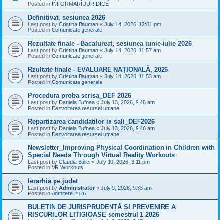
Posted in
INFORMARI JURIDICE
Definitivat, sesiunea 2026
Last post by
Cristina Bauman
«
July 14, 2026, 12:01 pm
Posted in
Comunicate generale
Rezultate finale - Bacalureat, sesiunea iunie-iulie 2026
Last post by
Cristina Bauman
«
July 14, 2026, 11:57 am
Posted in
Comunicate generale
Rzultate finale - EVALUARE NAȚIONALĂ, 2026
Last post by
Cristina Bauman
«
July 14, 2026, 11:53 am
Posted in
Comunicate generale
Procedura proba scrisa_DEF 2026
Last post by
Daniela Bufnea
«
July 13, 2026, 9:48 am
Posted in
Dezvoltarea resursei umane
Repartizarea candidatilor in sali_DEF2026
Last post by
Daniela Bufnea
«
July 13, 2026, 9:46 am
Posted in
Dezvoltarea resursei umane
Newsletter_Improving Physical Coordination in Children with
Special Needs Through Virtual Reality Workouts
Last post by
Claudia Bălici
«
July 10, 2026, 3:11 pm
Posted in
VR Workouts
Ierarhia pe judet
Last post by
Administrator
«
July 9, 2026, 9:33 am
Posted in
Admitere 2026
BULETIN DE JURISPRUDENȚĂ ȘI PREVENIRE A
RISCURILOR LITIGIOASE semestrul 1 2026