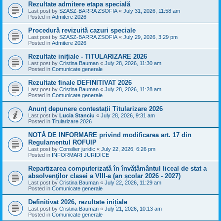
Rezultate admitere etapa specială
Last post by
SZASZ-BARRA ZSOFIA
«
July 31, 2026, 11:58 am
Posted in
Admitere 2026
Procedură revizuită cazuri speciale
Last post by
SZASZ-BARRA ZSOFIA
«
July 29, 2026, 3:29 pm
Posted in
Admitere 2026
Rezultate inițiale - TITULARIZARE 2026
Last post by
Cristina Bauman
«
July 28, 2026, 11:30 am
Posted in
Comunicate generale
Rezultate finale DEFINITIVAT 2026
Last post by
Cristina Bauman
«
July 28, 2026, 11:28 am
Posted in
Comunicate generale
Anunț depunere contestații Titularizare 2026
Last post by
Lucia Stanciu
«
July 28, 2026, 9:31 am
Posted in
Titularizare 2026
NOTĂ DE INFORMARE privind modificarea art. 17 din
Regulamentul ROFUIP
Last post by
Consilier juridic
«
July 22, 2026, 6:26 pm
Posted in
INFORMARI JURIDICE
Repartizarea computerizată în învăţământul liceal de stat a
absolvenţilor clasei a VIII-a (an școlar 2026 - 2027)
Last post by
Cristina Bauman
«
July 22, 2026, 11:29 am
Posted in
Comunicate generale
Definitivat 2026, rezultate inițiale
Last post by
Cristina Bauman
«
July 21, 2026, 10:13 am
Posted in
Comunicate generale