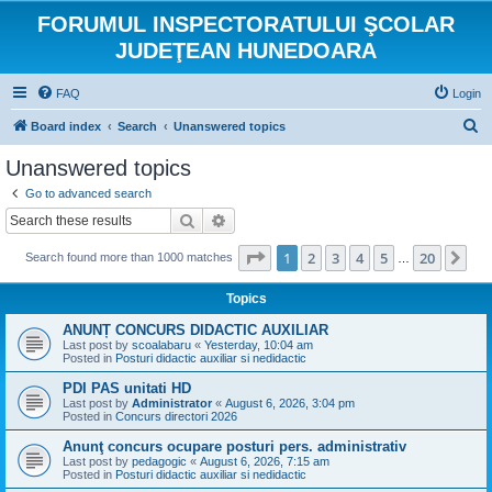
FORUMUL INSPECTORATULUI ŞCOLAR
JUDEŢEAN HUNEDOARA
FAQ
Login
S
Board index
Search
Unanswered topics
e
Unanswered topics
a
Go to advanced search
r
Search
Advanced search
c
Page
1
of
20
1
2
3
4
5
20
Ne
Search found more than 1000 matches
h
…
Topics
ANUNȚ CONCURS DIDACTIC AUXILIAR
Last post by
scoalabaru
«
Yesterday, 10:04 am
Posted in
Posturi didactic auxiliar si nedidactic
PDI PAS unitati HD
Last post by
Administrator
«
August 6, 2026, 3:04 pm
Posted in
Concurs directori 2026
Anunţ concurs ocupare posturi pers. administrativ
Last post by
pedagogic
«
August 6, 2026, 7:15 am
Posted in
Posturi didactic auxiliar si nedidactic