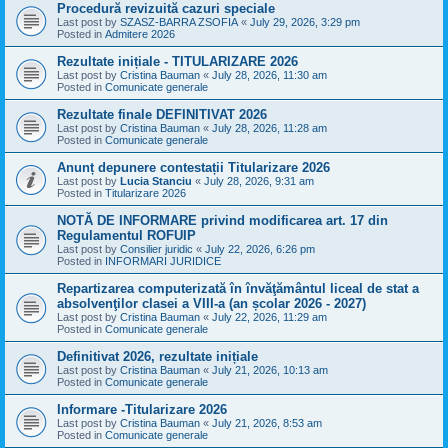
Procedură revizuită cazuri speciale
Last post by
SZASZ-BARRA ZSOFIA
«
July 29, 2026, 3:29 pm
Posted in
Admitere 2026
Rezultate inițiale - TITULARIZARE 2026
Last post by
Cristina Bauman
«
July 28, 2026, 11:30 am
Posted in
Comunicate generale
Rezultate finale DEFINITIVAT 2026
Last post by
Cristina Bauman
«
July 28, 2026, 11:28 am
Posted in
Comunicate generale
Anunț depunere contestații Titularizare 2026
Last post by
Lucia Stanciu
«
July 28, 2026, 9:31 am
Posted in
Titularizare 2026
NOTĂ DE INFORMARE privind modificarea art. 17 din
Regulamentul ROFUIP
Last post by
Consilier juridic
«
July 22, 2026, 6:26 pm
Posted in
INFORMARI JURIDICE
Repartizarea computerizată în învăţământul liceal de stat a
absolvenţilor clasei a VIII-a (an școlar 2026 - 2027)
Last post by
Cristina Bauman
«
July 22, 2026, 11:29 am
Posted in
Comunicate generale
Definitivat 2026, rezultate inițiale
Last post by
Cristina Bauman
«
July 21, 2026, 10:13 am
Posted in
Comunicate generale
Informare -Titularizare 2026
Last post by
Cristina Bauman
«
July 21, 2026, 8:53 am
Posted in
Comunicate generale