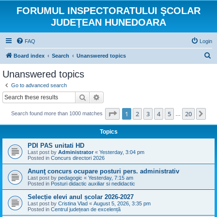
FORUMUL INSPECTORATULUI ŞCOLAR
JUDEŢEAN HUNEDOARA
FAQ
Login
S
Board index
Search
Unanswered topics
e
Unanswered topics
a
Go to advanced search
r
Search
Advanced search
c
Page
1
of
20
1
2
3
4
5
20
Ne
Search found more than 1000 matches
h
…
Topics
PDI PAS unitati HD
Last post by
Administrator
«
Yesterday, 3:04 pm
Posted in
Concurs directori 2026
Anunţ concurs ocupare posturi pers. administrativ
Last post by
pedagogic
«
Yesterday, 7:15 am
Posted in
Posturi didactic auxiliar si nedidactic
Selecție elevi anul școlar 2026-2027
Last post by
Cristina Vlad
«
August 5, 2026, 3:35 pm
Posted in
Centrul județean de excelență