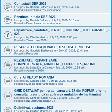
Contestatii DEF 2026
Last post by
Daniela Bufnea
«
July 21, 2026, 5:42 am
Posted in
Dezvoltarea resursei umane
Rezultate initiale DEF 2026
Last post by
Daniela Bufnea
«
July 21, 2026, 5:16 am
Posted in
Dezvoltarea resursei umane
Repartizare_candidati_CENTRE_CONCURS_TITULARIZARE_2
026
Last post by
Claudia Vasiu
«
July 17, 2026, 2:05 pm
Posted in
Titularizare 2026
RESURSE EDUCAȚIONALE DESCHISE PROPUSE
Last post by
Gabriela Berbeceanu
«
July 17, 2026, 12:44 pm
Posted in
Prescolar
REZULTATE_REPARTIZARE
COMPUTERIZATA_ADMITERE_LOCURI CES_RROMI
Last post by
Luiza Dana Cioara
«
July 17, 2026, 10:53 am
Posted in
Admitere 2026
Curs AI READY ROMANIA
Last post by
Claudia Bălici
«
July 15, 2026, 8:18 am
Posted in
Mesaje importante pentru scoli
GHID DETALIAT pentru aplicarea art. 17 din ROFUIP privind
consultanța juridică și apărarea unităților de învățământ
Last post by
Consilier juridic
«
July 14, 2026, 12:21 pm
Posted in
INFORMARI JURIDICE
Definitivat, sesiunea 2026
Last post by
Cristina Bauman
«
July 14, 2026, 12:01 pm