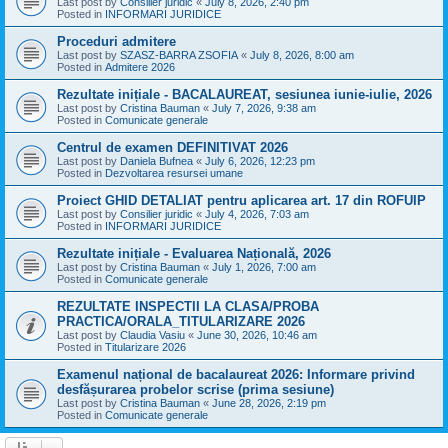
Last post by
Consilier juridic
«
July 8, 2026, 2:40 pm
Posted in
INFORMARI JURIDICE
Proceduri admitere
Last post by
SZASZ-BARRA ZSOFIA
«
July 8, 2026, 8:00 am
Posted in
Admitere 2026
Rezultate inițiale - BACALAUREAT, sesiunea iunie-iulie, 2026
Last post by
Cristina Bauman
«
July 7, 2026, 9:38 am
Posted in
Comunicate generale
Centrul de examen DEFINITIVAT 2026
Last post by
Daniela Bufnea
«
July 6, 2026, 12:23 pm
Posted in
Dezvoltarea resursei umane
Proiect GHID DETALIAT pentru aplicarea art. 17 din ROFUIP
Last post by
Consilier juridic
«
July 4, 2026, 7:03 am
Posted in
INFORMARI JURIDICE
Rezultate inițiale - Evaluarea Națională, 2026
Last post by
Cristina Bauman
«
July 1, 2026, 7:00 am
Posted in
Comunicate generale
REZULTATE INSPECTII LA CLASA/PROBA
PRACTICA/ORALA_TITULARIZARE 2026
Last post by
Claudia Vasiu
«
June 30, 2026, 10:46 am
Posted in
Titularizare 2026
Examenul național de bacalaureat 2026: Informare privind
desfășurarea probelor scrise (prima sesiune)
Last post by
Cristina Bauman
«
June 28, 2026, 2:19 pm
Posted in
Comunicate generale