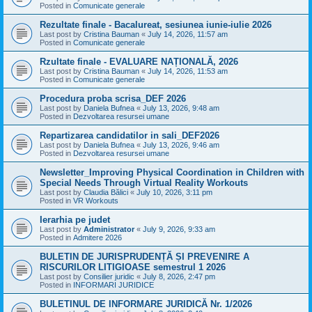
Posted in
Comunicate generale
Rezultate finale - Bacalureat, sesiunea iunie-iulie 2026
Last post by
Cristina Bauman
«
July 14, 2026, 11:57 am
Posted in
Comunicate generale
Rzultate finale - EVALUARE NAȚIONALĂ, 2026
Last post by
Cristina Bauman
«
July 14, 2026, 11:53 am
Posted in
Comunicate generale
Procedura proba scrisa_DEF 2026
Last post by
Daniela Bufnea
«
July 13, 2026, 9:48 am
Posted in
Dezvoltarea resursei umane
Repartizarea candidatilor in sali_DEF2026
Last post by
Daniela Bufnea
«
July 13, 2026, 9:46 am
Posted in
Dezvoltarea resursei umane
Newsletter_Improving Physical Coordination in Children with
Special Needs Through Virtual Reality Workouts
Last post by
Claudia Bălici
«
July 10, 2026, 3:11 pm
Posted in
VR Workouts
Ierarhia pe judet
Last post by
Administrator
«
July 9, 2026, 9:33 am
Posted in
Admitere 2026
BULETIN DE JURISPRUDENȚĂ ȘI PREVENIRE A
RISCURILOR LITIGIOASE semestrul 1 2026
Last post by
Consilier juridic
«
July 8, 2026, 2:47 pm
Posted in
INFORMARI JURIDICE
BULETINUL DE INFORMARE JURIDICĂ Nr. 1/2026