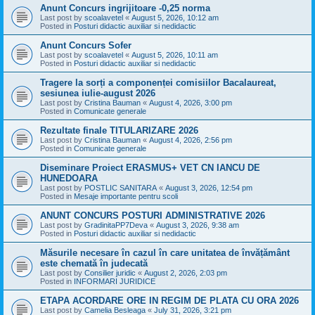
Anunt Concurs ingrijitoare -0,25 norma
Last post by
scoalavetel
«
August 5, 2026, 10:12 am
Posted in
Posturi didactic auxiliar si nedidactic
Anunt Concurs Sofer
Last post by
scoalavetel
«
August 5, 2026, 10:11 am
Posted in
Posturi didactic auxiliar si nedidactic
Tragere la sorți a componenței comisiilor Bacalaureat,
sesiunea iulie-august 2026
Last post by
Cristina Bauman
«
August 4, 2026, 3:00 pm
Posted in
Comunicate generale
Rezultate finale TITULARIZARE 2026
Last post by
Cristina Bauman
«
August 4, 2026, 2:56 pm
Posted in
Comunicate generale
Diseminare Proiect ERASMUS+ VET CN IANCU DE
HUNEDOARA
Last post by
POSTLIC SANITARA
«
August 3, 2026, 12:54 pm
Posted in
Mesaje importante pentru scoli
ANUNT CONCURS POSTURI ADMINISTRATIVE 2026
Last post by
GradinitaPP7Deva
«
August 3, 2026, 9:38 am
Posted in
Posturi didactic auxiliar si nedidactic
Măsurile necesare în cazul în care unitatea de învățământ
este chemată în judecată
Last post by
Consilier juridic
«
August 2, 2026, 2:03 pm
Posted in
INFORMARI JURIDICE
ETAPA ACORDARE ORE IN REGIM DE PLATA CU ORA 2026
Last post by
Camelia Besleaga
«
July 31, 2026, 3:21 pm