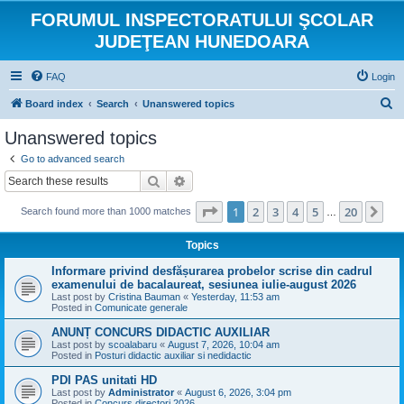
FORUMUL INSPECTORATULUI ŞCOLAR
JUDEŢEAN HUNEDOARA
FAQ
Login
S
Board index
Search
Unanswered topics
e
Unanswered topics
a
Go to advanced search
r
Search
Advanced search
c
Page
1
of
20
1
2
3
4
5
20
Ne
Search found more than 1000 matches
h
…
Topics
Informare privind desfășurarea probelor scrise din cadrul
examenului de bacalaureat, sesiunea iulie-august 2026
Last post by
Cristina Bauman
«
Yesterday, 11:53 am
Posted in
Comunicate generale
ANUNȚ CONCURS DIDACTIC AUXILIAR
Last post by
scoalabaru
«
August 7, 2026, 10:04 am
Posted in
Posturi didactic auxiliar si nedidactic
PDI PAS unitati HD
Last post by
Administrator
«
August 6, 2026, 3:04 pm
Posted in
Concurs directori 2026