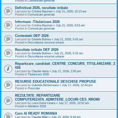
Posted in
Comunicate generale
Definitivat 2026, rezultate inițiale
Last post by
Cristina Bauman
«
July 21, 2026, 10:13 am
Posted in
Comunicate generale
Informare -Titularizare 2026
Last post by
Cristina Bauman
«
July 21, 2026, 8:53 am
Posted in
Comunicate generale
Contestatii DEF 2026
Last post by
Daniela Bufnea
«
July 21, 2026, 5:42 am
Posted in
Dezvoltarea resursei umane
Rezultate initiale DEF 2026
Last post by
Daniela Bufnea
«
July 21, 2026, 5:16 am
Posted in
Dezvoltarea resursei umane
Repartizare_candidati_CENTRE_CONCURS_TITULARIZARE_2
026
Last post by
Claudia Vasiu
«
July 17, 2026, 2:05 pm
Posted in
Titularizare 2026
RESURSE EDUCAȚIONALE DESCHISE PROPUSE
Last post by
Gabriela Berbeceanu
«
July 17, 2026, 12:44 pm
Posted in
Prescolar
REZULTATE_REPARTIZARE
COMPUTERIZATA_ADMITERE_LOCURI CES_RROMI
Last post by
Luiza Dana Cioara
«
July 17, 2026, 10:53 am
Posted in
Admitere 2026
Curs AI READY ROMANIA
Last post by
Claudia Bălici
«
July 15, 2026, 8:18 am