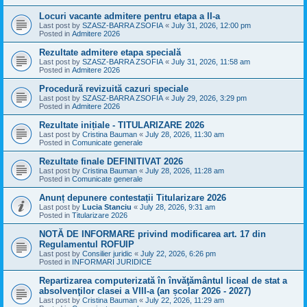
Locuri vacante admitere pentru etapa a II-a
Last post by
SZASZ-BARRA ZSOFIA
«
July 31, 2026, 12:00 pm
Posted in
Admitere 2026
Rezultate admitere etapa specială
Last post by
SZASZ-BARRA ZSOFIA
«
July 31, 2026, 11:58 am
Posted in
Admitere 2026
Procedură revizuită cazuri speciale
Last post by
SZASZ-BARRA ZSOFIA
«
July 29, 2026, 3:29 pm
Posted in
Admitere 2026
Rezultate inițiale - TITULARIZARE 2026
Last post by
Cristina Bauman
«
July 28, 2026, 11:30 am
Posted in
Comunicate generale
Rezultate finale DEFINITIVAT 2026
Last post by
Cristina Bauman
«
July 28, 2026, 11:28 am
Posted in
Comunicate generale
Anunț depunere contestații Titularizare 2026
Last post by
Lucia Stanciu
«
July 28, 2026, 9:31 am
Posted in
Titularizare 2026
NOTĂ DE INFORMARE privind modificarea art. 17 din
Regulamentul ROFUIP
Last post by
Consilier juridic
«
July 22, 2026, 6:26 pm
Posted in
INFORMARI JURIDICE
Repartizarea computerizată în învăţământul liceal de stat a
absolvenţilor clasei a VIII-a (an școlar 2026 - 2027)
Last post by
Cristina Bauman
«
July 22, 2026, 11:29 am