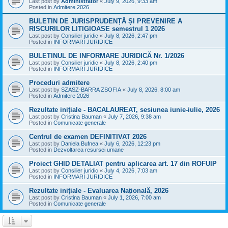
Last post by
Administrator
«
July 9, 2026, 9:33 am
Posted in
Admitere 2026
BULETIN DE JURISPRUDENȚĂ ȘI PREVENIRE A
RISCURILOR LITIGIOASE semestrul 1 2026
Last post by
Consilier juridic
«
July 8, 2026, 2:47 pm
Posted in
INFORMARI JURIDICE
BULETINUL DE INFORMARE JURIDICĂ Nr. 1/2026
Last post by
Consilier juridic
«
July 8, 2026, 2:40 pm
Posted in
INFORMARI JURIDICE
Proceduri admitere
Last post by
SZASZ-BARRA ZSOFIA
«
July 8, 2026, 8:00 am
Posted in
Admitere 2026
Rezultate inițiale - BACALAUREAT, sesiunea iunie-iulie, 2026
Last post by
Cristina Bauman
«
July 7, 2026, 9:38 am
Posted in
Comunicate generale
Centrul de examen DEFINITIVAT 2026
Last post by
Daniela Bufnea
«
July 6, 2026, 12:23 pm
Posted in
Dezvoltarea resursei umane
Proiect GHID DETALIAT pentru aplicarea art. 17 din ROFUIP
Last post by
Consilier juridic
«
July 4, 2026, 7:03 am
Posted in
INFORMARI JURIDICE
Rezultate inițiale - Evaluarea Națională, 2026
Last post by
Cristina Bauman
«
July 1, 2026, 7:00 am
Posted in
Comunicate generale