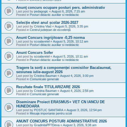
Anunţ concurs ocupare posturi pers. administrativ
Last post by
pedagogic
«
August 6, 2026, 7:15 am
Posted in
Posturi didactic auxiliar si nedidactic
Selecție elevi anul școlar 2026-2027
Last post by
Cristina Vlad
«
August 5, 2026, 3:35 pm
Posted in
Centrul județean de excelență
Anunt Concurs ingrijitoare -0,25 norma
Last post by
scoalavetel
«
August 5, 2026, 10:12 am
Posted in
Posturi didactic auxiliar si nedidactic
Anunt Concurs Sofer
Last post by
scoalavetel
«
August 5, 2026, 10:11 am
Posted in
Posturi didactic auxiliar si nedidactic
Tragere la sorți a componenței comisiilor Bacalaureat,
sesiunea iulie-august 2026
Last post by
Cristina Bauman
«
August 4, 2026, 3:00 pm
Posted in
Comunicate generale
Rezultate finale TITULARIZARE 2026
Last post by
Cristina Bauman
«
August 4, 2026, 2:56 pm
Posted in
Comunicate generale
Diseminare Proiect ERASMUS+ VET CN IANCU DE
HUNEDOARA
Last post by
POSTLIC SANITARA
«
August 3, 2026, 12:54 pm
Posted in
Mesaje importante pentru scoli
ANUNT CONCURS POSTURI ADMINISTRATIVE 2026
Last post by
GradinitaPP7Deva
«
August 3, 2026, 9:38 am