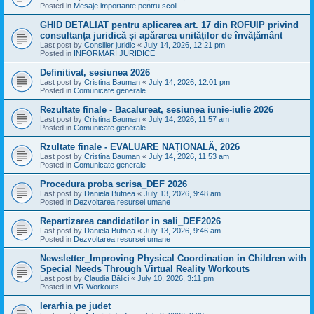
Posted in
Mesaje importante pentru scoli
GHID DETALIAT pentru aplicarea art. 17 din ROFUIP privind
consultanța juridică și apărarea unităților de învățământ
Last post by
Consilier juridic
«
July 14, 2026, 12:21 pm
Posted in
INFORMARI JURIDICE
Definitivat, sesiunea 2026
Last post by
Cristina Bauman
«
July 14, 2026, 12:01 pm
Posted in
Comunicate generale
Rezultate finale - Bacalureat, sesiunea iunie-iulie 2026
Last post by
Cristina Bauman
«
July 14, 2026, 11:57 am
Posted in
Comunicate generale
Rzultate finale - EVALUARE NAȚIONALĂ, 2026
Last post by
Cristina Bauman
«
July 14, 2026, 11:53 am
Posted in
Comunicate generale
Procedura proba scrisa_DEF 2026
Last post by
Daniela Bufnea
«
July 13, 2026, 9:48 am
Posted in
Dezvoltarea resursei umane
Repartizarea candidatilor in sali_DEF2026
Last post by
Daniela Bufnea
«
July 13, 2026, 9:46 am
Posted in
Dezvoltarea resursei umane
Newsletter_Improving Physical Coordination in Children with
Special Needs Through Virtual Reality Workouts
Last post by
Claudia Bălici
«
July 10, 2026, 3:11 pm
Posted in
VR Workouts
Ierarhia pe judet