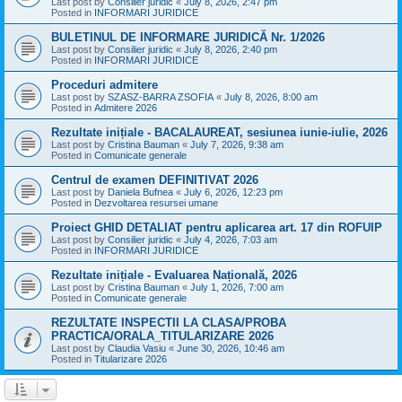
Last post by
Consilier juridic
«
July 8, 2026, 2:47 pm
Posted in
INFORMARI JURIDICE
BULETINUL DE INFORMARE JURIDICĂ Nr. 1/2026
Last post by
Consilier juridic
«
July 8, 2026, 2:40 pm
Posted in
INFORMARI JURIDICE
Proceduri admitere
Last post by
SZASZ-BARRA ZSOFIA
«
July 8, 2026, 8:00 am
Posted in
Admitere 2026
Rezultate inițiale - BACALAUREAT, sesiunea iunie-iulie, 2026
Last post by
Cristina Bauman
«
July 7, 2026, 9:38 am
Posted in
Comunicate generale
Centrul de examen DEFINITIVAT 2026
Last post by
Daniela Bufnea
«
July 6, 2026, 12:23 pm
Posted in
Dezvoltarea resursei umane
Proiect GHID DETALIAT pentru aplicarea art. 17 din ROFUIP
Last post by
Consilier juridic
«
July 4, 2026, 7:03 am
Posted in
INFORMARI JURIDICE
Rezultate inițiale - Evaluarea Națională, 2026
Last post by
Cristina Bauman
«
July 1, 2026, 7:00 am
Posted in
Comunicate generale
REZULTATE INSPECTII LA CLASA/PROBA
PRACTICA/ORALA_TITULARIZARE 2026
Last post by
Claudia Vasiu
«
June 30, 2026, 10:46 am
Posted in
Titularizare 2026