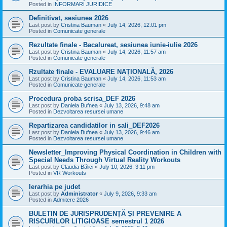
Posted in
INFORMARI JURIDICE
Definitivat, sesiunea 2026
Last post by
Cristina Bauman
«
July 14, 2026, 12:01 pm
Posted in
Comunicate generale
Rezultate finale - Bacalureat, sesiunea iunie-iulie 2026
Last post by
Cristina Bauman
«
July 14, 2026, 11:57 am
Posted in
Comunicate generale
Rzultate finale - EVALUARE NAȚIONALĂ, 2026
Last post by
Cristina Bauman
«
July 14, 2026, 11:53 am
Posted in
Comunicate generale
Procedura proba scrisa_DEF 2026
Last post by
Daniela Bufnea
«
July 13, 2026, 9:48 am
Posted in
Dezvoltarea resursei umane
Repartizarea candidatilor in sali_DEF2026
Last post by
Daniela Bufnea
«
July 13, 2026, 9:46 am
Posted in
Dezvoltarea resursei umane
Newsletter_Improving Physical Coordination in Children with
Special Needs Through Virtual Reality Workouts
Last post by
Claudia Bălici
«
July 10, 2026, 3:11 pm
Posted in
VR Workouts
Ierarhia pe judet
Last post by
Administrator
«
July 9, 2026, 9:33 am
Posted in
Admitere 2026
BULETIN DE JURISPRUDENȚĂ ȘI PREVENIRE A
RISCURILOR LITIGIOASE semestrul 1 2026