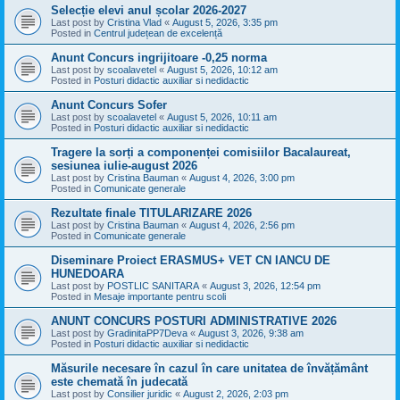
Selecție elevi anul școlar 2026-2027
Last post by
Cristina Vlad
«
August 5, 2026, 3:35 pm
Posted in
Centrul județean de excelență
Anunt Concurs ingrijitoare -0,25 norma
Last post by
scoalavetel
«
August 5, 2026, 10:12 am
Posted in
Posturi didactic auxiliar si nedidactic
Anunt Concurs Sofer
Last post by
scoalavetel
«
August 5, 2026, 10:11 am
Posted in
Posturi didactic auxiliar si nedidactic
Tragere la sorți a componenței comisiilor Bacalaureat,
sesiunea iulie-august 2026
Last post by
Cristina Bauman
«
August 4, 2026, 3:00 pm
Posted in
Comunicate generale
Rezultate finale TITULARIZARE 2026
Last post by
Cristina Bauman
«
August 4, 2026, 2:56 pm
Posted in
Comunicate generale
Diseminare Proiect ERASMUS+ VET CN IANCU DE
HUNEDOARA
Last post by
POSTLIC SANITARA
«
August 3, 2026, 12:54 pm
Posted in
Mesaje importante pentru scoli
ANUNT CONCURS POSTURI ADMINISTRATIVE 2026
Last post by
GradinitaPP7Deva
«
August 3, 2026, 9:38 am
Posted in
Posturi didactic auxiliar si nedidactic
Măsurile necesare în cazul în care unitatea de învățământ
este chemată în judecată
Last post by
Consilier juridic
«
August 2, 2026, 2:03 pm