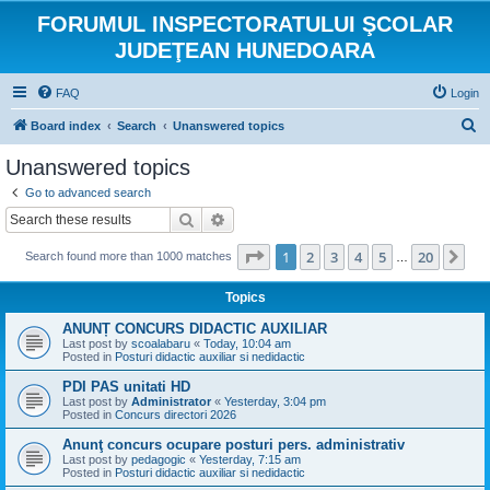
FORUMUL INSPECTORATULUI ŞCOLAR
JUDEŢEAN HUNEDOARA
FAQ
Login
S
Board index
Search
Unanswered topics
e
Unanswered topics
a
Go to advanced search
r
Search
Advanced search
c
Page
1
of
20
1
2
3
4
5
20
Ne
Search found more than 1000 matches
h
…
Topics
ANUNȚ CONCURS DIDACTIC AUXILIAR
Last post by
scoalabaru
«
Today, 10:04 am
Posted in
Posturi didactic auxiliar si nedidactic
PDI PAS unitati HD
Last post by
Administrator
«
Yesterday, 3:04 pm
Posted in
Concurs directori 2026
Anunţ concurs ocupare posturi pers. administrativ
Last post by
pedagogic
«
Yesterday, 7:15 am
Posted in
Posturi didactic auxiliar si nedidactic