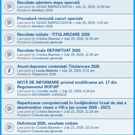
Rezultate admitere etapa specială
Last post by
SZASZ-BARRA ZSOFIA
«
July 31, 2026, 11:58 am
Posted in
Admitere 2026
Procedură revizuită cazuri speciale
Last post by
SZASZ-BARRA ZSOFIA
«
July 29, 2026, 3:29 pm
Posted in
Admitere 2026
Rezultate inițiale - TITULARIZARE 2026
Last post by
Cristina Bauman
«
July 28, 2026, 11:30 am
Posted in
Comunicate generale
Rezultate finale DEFINITIVAT 2026
Last post by
Cristina Bauman
«
July 28, 2026, 11:28 am
Posted in
Comunicate generale
Anunț depunere contestații Titularizare 2026
Last post by
Lucia Stanciu
«
July 28, 2026, 9:31 am
Posted in
Titularizare 2026
NOTĂ DE INFORMARE privind modificarea art. 17 din
Regulamentul ROFUIP
Last post by
Consilier juridic
«
July 22, 2026, 6:26 pm
Posted in
INFORMARI JURIDICE
Repartizarea computerizată în învăţământul liceal de stat a
absolvenţilor clasei a VIII-a (an școlar 2026 - 2027)
Last post by
Cristina Bauman
«
July 22, 2026, 11:29 am
Posted in
Comunicate generale
Definitivat 2026, rezultate inițiale
Last post by
Cristina Bauman
«
July 21, 2026, 10:13 am
Posted in
Comunicate generale