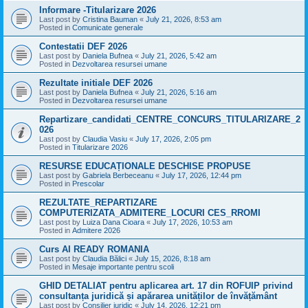
Informare -Titularizare 2026
Last post by
Cristina Bauman
«
July 21, 2026, 8:53 am
Posted in
Comunicate generale
Contestatii DEF 2026
Last post by
Daniela Bufnea
«
July 21, 2026, 5:42 am
Posted in
Dezvoltarea resursei umane
Rezultate initiale DEF 2026
Last post by
Daniela Bufnea
«
July 21, 2026, 5:16 am
Posted in
Dezvoltarea resursei umane
Repartizare_candidati_CENTRE_CONCURS_TITULARIZARE_2
026
Last post by
Claudia Vasiu
«
July 17, 2026, 2:05 pm
Posted in
Titularizare 2026
RESURSE EDUCAȚIONALE DESCHISE PROPUSE
Last post by
Gabriela Berbeceanu
«
July 17, 2026, 12:44 pm
Posted in
Prescolar
REZULTATE_REPARTIZARE
COMPUTERIZATA_ADMITERE_LOCURI CES_RROMI
Last post by
Luiza Dana Cioara
«
July 17, 2026, 10:53 am
Posted in
Admitere 2026
Curs AI READY ROMANIA
Last post by
Claudia Bălici
«
July 15, 2026, 8:18 am
Posted in
Mesaje importante pentru scoli
GHID DETALIAT pentru aplicarea art. 17 din ROFUIP privind
consultanța juridică și apărarea unităților de învățământ
Last post by
Consilier juridic
«
July 14, 2026, 12:21 pm