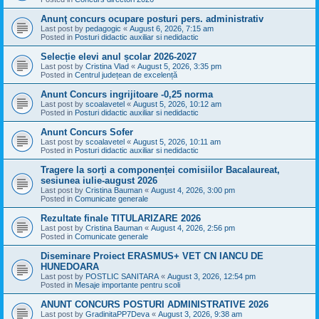
Anunţ concurs ocupare posturi pers. administrativ
Last post by
pedagogic
«
August 6, 2026, 7:15 am
Posted in
Posturi didactic auxiliar si nedidactic
Selecție elevi anul școlar 2026-2027
Last post by
Cristina Vlad
«
August 5, 2026, 3:35 pm
Posted in
Centrul județean de excelență
Anunt Concurs ingrijitoare -0,25 norma
Last post by
scoalavetel
«
August 5, 2026, 10:12 am
Posted in
Posturi didactic auxiliar si nedidactic
Anunt Concurs Sofer
Last post by
scoalavetel
«
August 5, 2026, 10:11 am
Posted in
Posturi didactic auxiliar si nedidactic
Tragere la sorți a componenței comisiilor Bacalaureat,
sesiunea iulie-august 2026
Last post by
Cristina Bauman
«
August 4, 2026, 3:00 pm
Posted in
Comunicate generale
Rezultate finale TITULARIZARE 2026
Last post by
Cristina Bauman
«
August 4, 2026, 2:56 pm
Posted in
Comunicate generale
Diseminare Proiect ERASMUS+ VET CN IANCU DE
HUNEDOARA
Last post by
POSTLIC SANITARA
«
August 3, 2026, 12:54 pm
Posted in
Mesaje importante pentru scoli
ANUNT CONCURS POSTURI ADMINISTRATIVE 2026
Last post by
GradinitaPP7Deva
«
August 3, 2026, 9:38 am