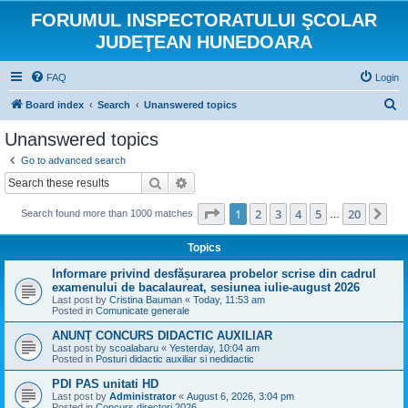
FORUMUL INSPECTORATULUI ŞCOLAR
JUDEŢEAN HUNEDOARA
FAQ
Login
S
Board index
Search
Unanswered topics
e
Unanswered topics
a
Go to advanced search
r
Search
Advanced search
c
Page
1
of
20
1
2
3
4
5
20
Ne
Search found more than 1000 matches
h
…
Topics
Informare privind desfășurarea probelor scrise din cadrul
examenului de bacalaureat, sesiunea iulie-august 2026
Last post by
Cristina Bauman
«
Today, 11:53 am
Posted in
Comunicate generale
ANUNȚ CONCURS DIDACTIC AUXILIAR
Last post by
scoalabaru
«
Yesterday, 10:04 am
Posted in
Posturi didactic auxiliar si nedidactic
PDI PAS unitati HD
Last post by
Administrator
«
August 6, 2026, 3:04 pm
Posted in
Concurs directori 2026