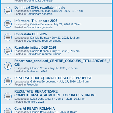
Posted in
Comunicate generale
Definitivat 2026, rezultate inițiale
Last post by
Cristina Bauman
«
July 21, 2026, 10:13 am
Posted in
Comunicate generale
Informare -Titularizare 2026
Last post by
Cristina Bauman
«
July 21, 2026, 8:53 am
Posted in
Comunicate generale
Contestatii DEF 2026
Last post by
Daniela Bufnea
«
July 21, 2026, 5:42 am
Posted in
Dezvoltarea resursei umane
Rezultate initiale DEF 2026
Last post by
Daniela Bufnea
«
July 21, 2026, 5:16 am
Posted in
Dezvoltarea resursei umane
Repartizare_candidati_CENTRE_CONCURS_TITULARIZARE_2
026
Last post by
Claudia Vasiu
«
July 17, 2026, 2:05 pm
Posted in
Titularizare 2026
RESURSE EDUCAȚIONALE DESCHISE PROPUSE
Last post by
Gabriela Berbeceanu
«
July 17, 2026, 12:44 pm
Posted in
Prescolar
REZULTATE_REPARTIZARE
COMPUTERIZATA_ADMITERE_LOCURI CES_RROMI
Last post by
Luiza Dana Cioara
«
July 17, 2026, 10:53 am
Posted in
Admitere 2026
Curs AI READY ROMANIA
Last post by
Claudia Bălici
«
July 15, 2026, 8:18 am