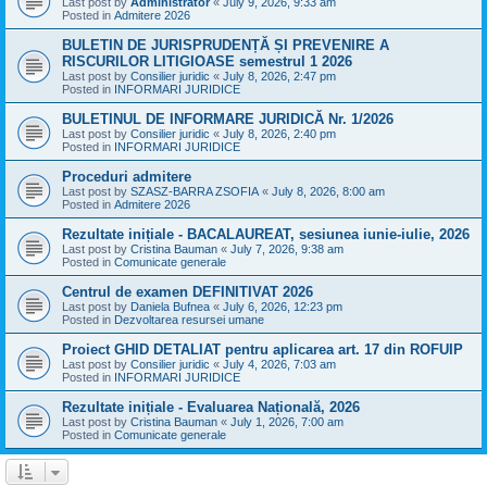
Last post by
Administrator
«
July 9, 2026, 9:33 am
Posted in
Admitere 2026
BULETIN DE JURISPRUDENȚĂ ȘI PREVENIRE A
RISCURILOR LITIGIOASE semestrul 1 2026
Last post by
Consilier juridic
«
July 8, 2026, 2:47 pm
Posted in
INFORMARI JURIDICE
BULETINUL DE INFORMARE JURIDICĂ Nr. 1/2026
Last post by
Consilier juridic
«
July 8, 2026, 2:40 pm
Posted in
INFORMARI JURIDICE
Proceduri admitere
Last post by
SZASZ-BARRA ZSOFIA
«
July 8, 2026, 8:00 am
Posted in
Admitere 2026
Rezultate inițiale - BACALAUREAT, sesiunea iunie-iulie, 2026
Last post by
Cristina Bauman
«
July 7, 2026, 9:38 am
Posted in
Comunicate generale
Centrul de examen DEFINITIVAT 2026
Last post by
Daniela Bufnea
«
July 6, 2026, 12:23 pm
Posted in
Dezvoltarea resursei umane
Proiect GHID DETALIAT pentru aplicarea art. 17 din ROFUIP
Last post by
Consilier juridic
«
July 4, 2026, 7:03 am
Posted in
INFORMARI JURIDICE
Rezultate inițiale - Evaluarea Națională, 2026
Last post by
Cristina Bauman
«
July 1, 2026, 7:00 am
Posted in
Comunicate generale