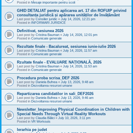
Posted in
Mesaje importante pentru scoli
GHID DETALIAT pentru aplicarea art. 17 din ROFUIP privind
consultanța juridică și apărarea unităților de învățământ
Last post by
Consilier juridic
«
July 14, 2026, 12:21 pm
Posted in
INFORMARI JURIDICE
Definitivat, sesiunea 2026
Last post by
Cristina Bauman
«
July 14, 2026, 12:01 pm
Posted in
Comunicate generale
Rezultate finale - Bacalureat, sesiunea iunie-iulie 2026
Last post by
Cristina Bauman
«
July 14, 2026, 11:57 am
Posted in
Comunicate generale
Rzultate finale - EVALUARE NAȚIONALĂ, 2026
Last post by
Cristina Bauman
«
July 14, 2026, 11:53 am
Posted in
Comunicate generale
Procedura proba scrisa_DEF 2026
Last post by
Daniela Bufnea
«
July 13, 2026, 9:48 am
Posted in
Dezvoltarea resursei umane
Repartizarea candidatilor in sali_DEF2026
Last post by
Daniela Bufnea
«
July 13, 2026, 9:46 am
Posted in
Dezvoltarea resursei umane
Newsletter_Improving Physical Coordination in Children with
Special Needs Through Virtual Reality Workouts
Last post by
Claudia Bălici
«
July 10, 2026, 3:11 pm
Posted in
VR Workouts
Ierarhia pe judet