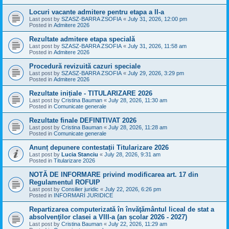
Locuri vacante admitere pentru etapa a II-a
Last post by
SZASZ-BARRA ZSOFIA
«
July 31, 2026, 12:00 pm
Posted in
Admitere 2026
Rezultate admitere etapa specială
Last post by
SZASZ-BARRA ZSOFIA
«
July 31, 2026, 11:58 am
Posted in
Admitere 2026
Procedură revizuită cazuri speciale
Last post by
SZASZ-BARRA ZSOFIA
«
July 29, 2026, 3:29 pm
Posted in
Admitere 2026
Rezultate inițiale - TITULARIZARE 2026
Last post by
Cristina Bauman
«
July 28, 2026, 11:30 am
Posted in
Comunicate generale
Rezultate finale DEFINITIVAT 2026
Last post by
Cristina Bauman
«
July 28, 2026, 11:28 am
Posted in
Comunicate generale
Anunț depunere contestații Titularizare 2026
Last post by
Lucia Stanciu
«
July 28, 2026, 9:31 am
Posted in
Titularizare 2026
NOTĂ DE INFORMARE privind modificarea art. 17 din
Regulamentul ROFUIP
Last post by
Consilier juridic
«
July 22, 2026, 6:26 pm
Posted in
INFORMARI JURIDICE
Repartizarea computerizată în învăţământul liceal de stat a
absolvenţilor clasei a VIII-a (an școlar 2026 - 2027)
Last post by
Cristina Bauman
«
July 22, 2026, 11:29 am