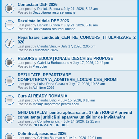
Contestatii DEF 2026
Last post by
Daniela Bufnea
«
July 21, 2026, 5:42 am
Posted in
Dezvoltarea resursei umane
Rezultate initiale DEF 2026
Last post by
Daniela Bufnea
«
July 21, 2026, 5:16 am
Posted in
Dezvoltarea resursei umane
Repartizare_candidati_CENTRE_CONCURS_TITULARIZARE_2
026
Last post by
Claudia Vasiu
«
July 17, 2026, 2:05 pm
Posted in
Titularizare 2026
RESURSE EDUCAȚIONALE DESCHISE PROPUSE
Last post by
Gabriela Berbeceanu
«
July 17, 2026, 12:44 pm
Posted in
Prescolar
REZULTATE_REPARTIZARE
COMPUTERIZATA_ADMITERE_LOCURI CES_RROMI
Last post by
Luiza Dana Cioara
«
July 17, 2026, 10:53 am
Posted in
Admitere 2026
Curs AI READY ROMANIA
Last post by
Claudia Bălici
«
July 15, 2026, 8:18 am
Posted in
Mesaje importante pentru scoli
GHID DETALIAT pentru aplicarea art. 17 din ROFUIP privind
consultanța juridică și apărarea unităților de învățământ
Last post by
Consilier juridic
«
July 14, 2026, 12:21 pm
Posted in
INFORMARI JURIDICE
Definitivat, sesiunea 2026
Last post by
Cristina Bauman
«
July 14, 2026, 12:01 pm