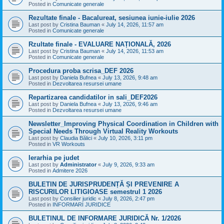
Posted in
Comunicate generale
Rezultate finale - Bacalureat, sesiunea iunie-iulie 2026
Last post by
Cristina Bauman
«
July 14, 2026, 11:57 am
Posted in
Comunicate generale
Rzultate finale - EVALUARE NAȚIONALĂ, 2026
Last post by
Cristina Bauman
«
July 14, 2026, 11:53 am
Posted in
Comunicate generale
Procedura proba scrisa_DEF 2026
Last post by
Daniela Bufnea
«
July 13, 2026, 9:48 am
Posted in
Dezvoltarea resursei umane
Repartizarea candidatilor in sali_DEF2026
Last post by
Daniela Bufnea
«
July 13, 2026, 9:46 am
Posted in
Dezvoltarea resursei umane
Newsletter_Improving Physical Coordination in Children with
Special Needs Through Virtual Reality Workouts
Last post by
Claudia Bălici
«
July 10, 2026, 3:11 pm
Posted in
VR Workouts
Ierarhia pe judet
Last post by
Administrator
«
July 9, 2026, 9:33 am
Posted in
Admitere 2026
BULETIN DE JURISPRUDENȚĂ ȘI PREVENIRE A
RISCURILOR LITIGIOASE semestrul 1 2026
Last post by
Consilier juridic
«
July 8, 2026, 2:47 pm
Posted in
INFORMARI JURIDICE
BULETINUL DE INFORMARE JURIDICĂ Nr. 1/2026