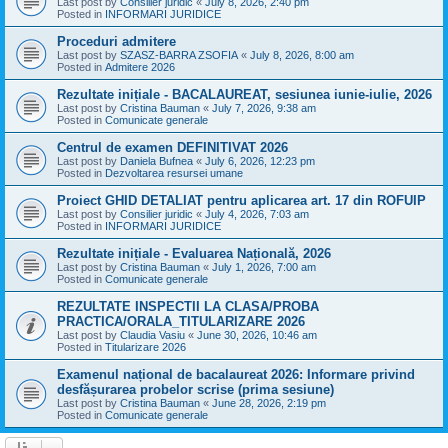
Last post by
Consilier juridic
«
July 8, 2026, 2:40 pm
Posted in
INFORMARI JURIDICE
Proceduri admitere
Last post by
SZASZ-BARRA ZSOFIA
«
July 8, 2026, 8:00 am
Posted in
Admitere 2026
Rezultate inițiale - BACALAUREAT, sesiunea iunie-iulie, 2026
Last post by
Cristina Bauman
«
July 7, 2026, 9:38 am
Posted in
Comunicate generale
Centrul de examen DEFINITIVAT 2026
Last post by
Daniela Bufnea
«
July 6, 2026, 12:23 pm
Posted in
Dezvoltarea resursei umane
Proiect GHID DETALIAT pentru aplicarea art. 17 din ROFUIP
Last post by
Consilier juridic
«
July 4, 2026, 7:03 am
Posted in
INFORMARI JURIDICE
Rezultate inițiale - Evaluarea Națională, 2026
Last post by
Cristina Bauman
«
July 1, 2026, 7:00 am
Posted in
Comunicate generale
REZULTATE INSPECTII LA CLASA/PROBA
PRACTICA/ORALA_TITULARIZARE 2026
Last post by
Claudia Vasiu
«
June 30, 2026, 10:46 am
Posted in
Titularizare 2026
Examenul național de bacalaureat 2026: Informare privind
desfășurarea probelor scrise (prima sesiune)
Last post by
Cristina Bauman
«
June 28, 2026, 2:19 pm
Posted in
Comunicate generale