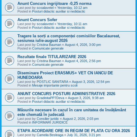
Anunt Concurs ingrijitoare -0,25 norma
Last post by
scoalavetel
«
Yesterday, 10:12 am
Posted in
Posturi didactic auxiliar si nedidactic
Anunt Concurs Sofer
Last post by
scoalavetel
«
Yesterday, 10:11 am
Posted in
Posturi didactic auxiliar si nedidactic
Tragere la sorți a componenței comisiilor Bacalaureat,
sesiunea iulie-august 2026
Last post by
Cristina Bauman
«
August 4, 2026, 3:00 pm
Posted in
Comunicate generale
Rezultate finale TITULARIZARE 2026
Last post by
Cristina Bauman
«
August 4, 2026, 2:56 pm
Posted in
Comunicate generale
Diseminare Proiect ERASMUS+ VET CN IANCU DE
HUNEDOARA
Last post by
POSTLIC SANITARA
«
August 3, 2026, 12:54 pm
Posted in
Mesaje importante pentru scoli
ANUNT CONCURS POSTURI ADMINISTRATIVE 2026
Last post by
GradinitaPP7Deva
«
August 3, 2026, 9:38 am
Posted in
Posturi didactic auxiliar si nedidactic
Măsurile necesare în cazul în care unitatea de învățământ
este chemată în judecată
Last post by
Consilier juridic
«
August 2, 2026, 2:03 pm
Posted in
INFORMARI JURIDICE
ETAPA ACORDARE ORE IN REGIM DE PLATA CU ORA 2026
Last post by
Camelia Besleaga
«
July 31, 2026, 3:21 pm