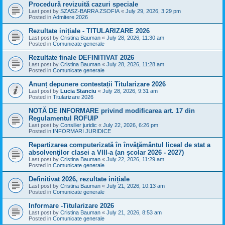
Procedură revizuită cazuri speciale
Last post by
SZASZ-BARRA ZSOFIA
«
July 29, 2026, 3:29 pm
Posted in
Admitere 2026
Rezultate inițiale - TITULARIZARE 2026
Last post by
Cristina Bauman
«
July 28, 2026, 11:30 am
Posted in
Comunicate generale
Rezultate finale DEFINITIVAT 2026
Last post by
Cristina Bauman
«
July 28, 2026, 11:28 am
Posted in
Comunicate generale
Anunț depunere contestații Titularizare 2026
Last post by
Lucia Stanciu
«
July 28, 2026, 9:31 am
Posted in
Titularizare 2026
NOTĂ DE INFORMARE privind modificarea art. 17 din
Regulamentul ROFUIP
Last post by
Consilier juridic
«
July 22, 2026, 6:26 pm
Posted in
INFORMARI JURIDICE
Repartizarea computerizată în învăţământul liceal de stat a
absolvenţilor clasei a VIII-a (an școlar 2026 - 2027)
Last post by
Cristina Bauman
«
July 22, 2026, 11:29 am
Posted in
Comunicate generale
Definitivat 2026, rezultate inițiale
Last post by
Cristina Bauman
«
July 21, 2026, 10:13 am
Posted in
Comunicate generale
Informare -Titularizare 2026
Last post by
Cristina Bauman
«
July 21, 2026, 8:53 am
Posted in
Comunicate generale