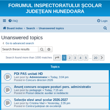
FORUMUL INSPECTORATULUI ŞCOLAR
JUDEŢEAN HUNEDOARA
FAQ
Login
S
Board index
Search
Unanswered topics
e
Unanswered topics
a
Go to advanced search
r
Search
Advanced search
c
Page
1
of
20
1
2
3
4
5
20
Ne
Search found more than 1000 matches
h
…
Topics
PDI PAS unitati HD
Last post by
Administrator
«
Today, 3:04 pm
Posted in
Concurs directori 2026
Anunţ concurs ocupare posturi pers. administrativ
Last post by
pedagogic
«
Today, 7:15 am
Posted in
Posturi didactic auxiliar si nedidactic
Selecție elevi anul școlar 2026-2027
Last post by
Cristina Vlad
«
Yesterday, 3:35 pm
Posted in
Centrul județean de excelență