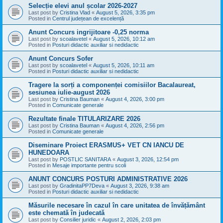
Selecție elevi anul școlar 2026-2027
Last post by
Cristina Vlad
«
August 5, 2026, 3:35 pm
Posted in
Centrul județean de excelență
Anunt Concurs ingrijitoare -0,25 norma
Last post by
scoalavetel
«
August 5, 2026, 10:12 am
Posted in
Posturi didactic auxiliar si nedidactic
Anunt Concurs Sofer
Last post by
scoalavetel
«
August 5, 2026, 10:11 am
Posted in
Posturi didactic auxiliar si nedidactic
Tragere la sorți a componenței comisiilor Bacalaureat,
sesiunea iulie-august 2026
Last post by
Cristina Bauman
«
August 4, 2026, 3:00 pm
Posted in
Comunicate generale
Rezultate finale TITULARIZARE 2026
Last post by
Cristina Bauman
«
August 4, 2026, 2:56 pm
Posted in
Comunicate generale
Diseminare Proiect ERASMUS+ VET CN IANCU DE
HUNEDOARA
Last post by
POSTLIC SANITARA
«
August 3, 2026, 12:54 pm
Posted in
Mesaje importante pentru scoli
ANUNT CONCURS POSTURI ADMINISTRATIVE 2026
Last post by
GradinitaPP7Deva
«
August 3, 2026, 9:38 am
Posted in
Posturi didactic auxiliar si nedidactic
Măsurile necesare în cazul în care unitatea de învățământ
este chemată în judecată
Last post by
Consilier juridic
«
August 2, 2026, 2:03 pm