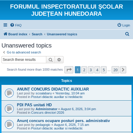
FORUMUL INSPECTORATULUI ŞCOLAR
JUDEŢEAN HUNEDOARA
FAQ
Login
S
Board index
Search
Unanswered topics
e
Unanswered topics
a
Go to advanced search
r
Search
Advanced search
c
Page
1
of
20
1
2
3
4
5
20
Ne
Search found more than 1000 matches
h
…
Topics
ANUNȚ CONCURS DIDACTIC AUXILIAR
Last post by
scoalabaru
«
Yesterday, 10:04 am
Posted in
Posturi didactic auxiliar si nedidactic
PDI PAS unitati HD
Last post by
Administrator
«
August 6, 2026, 3:04 pm
Posted in
Concurs directori 2026
Anunţ concurs ocupare posturi pers. administrativ
Last post by
pedagogic
«
August 6, 2026, 7:15 am
Posted in
Posturi didactic auxiliar si nedidactic