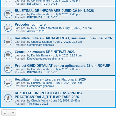
Last post by
Consilier juridic
«
July 8, 2026, 2:47 pm
Posted in
INFORMARI JURIDICE
BULETINUL DE INFORMARE JURIDICĂ Nr. 1/2026
Last post by
Consilier juridic
«
July 8, 2026, 2:40 pm
Posted in
INFORMARI JURIDICE
Proceduri admitere
Last post by
SZASZ-BARRA ZSOFIA
«
July 8, 2026, 8:00 am
Posted in
Admitere 2026
Rezultate inițiale - BACALAUREAT, sesiunea iunie-iulie, 2026
Last post by
Cristina Bauman
«
July 7, 2026, 9:38 am
Posted in
Comunicate generale
Centrul de examen DEFINITIVAT 2026
Last post by
Daniela Bufnea
«
July 6, 2026, 12:23 pm
Posted in
Dezvoltarea resursei umane
Proiect GHID DETALIAT pentru aplicarea art. 17 din ROFUIP
Last post by
Consilier juridic
«
July 4, 2026, 7:03 am
Posted in
INFORMARI JURIDICE
Rezultate inițiale - Evaluarea Națională, 2026
Last post by
Cristina Bauman
«
July 1, 2026, 7:00 am
Posted in
Comunicate generale
REZULTATE INSPECTII LA CLASA/PROBA
PRACTICA/ORALA_TITULARIZARE 2026
Last post by
Claudia Vasiu
«
June 30, 2026, 10:46 am
Posted in
Titularizare 2026