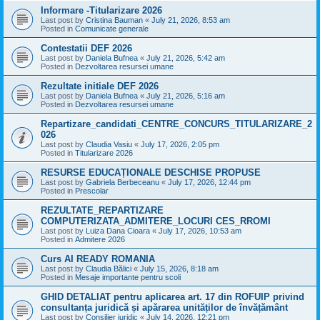
Informare -Titularizare 2026
Last post by
Cristina Bauman
«
July 21, 2026, 8:53 am
Posted in
Comunicate generale
Contestatii DEF 2026
Last post by
Daniela Bufnea
«
July 21, 2026, 5:42 am
Posted in
Dezvoltarea resursei umane
Rezultate initiale DEF 2026
Last post by
Daniela Bufnea
«
July 21, 2026, 5:16 am
Posted in
Dezvoltarea resursei umane
Repartizare_candidati_CENTRE_CONCURS_TITULARIZARE_2
026
Last post by
Claudia Vasiu
«
July 17, 2026, 2:05 pm
Posted in
Titularizare 2026
RESURSE EDUCAȚIONALE DESCHISE PROPUSE
Last post by
Gabriela Berbeceanu
«
July 17, 2026, 12:44 pm
Posted in
Prescolar
REZULTATE_REPARTIZARE
COMPUTERIZATA_ADMITERE_LOCURI CES_RROMI
Last post by
Luiza Dana Cioara
«
July 17, 2026, 10:53 am
Posted in
Admitere 2026
Curs AI READY ROMANIA
Last post by
Claudia Bălici
«
July 15, 2026, 8:18 am
Posted in
Mesaje importante pentru scoli
GHID DETALIAT pentru aplicarea art. 17 din ROFUIP privind
consultanța juridică și apărarea unităților de învățământ
Last post by
Consilier juridic
«
July 14, 2026, 12:21 pm