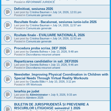
Posted in
INFORMARI JURIDICE
Definitivat, sesiunea 2026
Last post by
Cristina Bauman
«
July 14, 2026, 12:01 pm
Posted in
Comunicate generale
Rezultate finale - Bacalureat, sesiunea iunie-iulie 2026
Last post by
Cristina Bauman
«
July 14, 2026, 11:57 am
Posted in
Comunicate generale
Rzultate finale - EVALUARE NAȚIONALĂ, 2026
Last post by
Cristina Bauman
«
July 14, 2026, 11:53 am
Posted in
Comunicate generale
Procedura proba scrisa_DEF 2026
Last post by
Daniela Bufnea
«
July 13, 2026, 9:48 am
Posted in
Dezvoltarea resursei umane
Repartizarea candidatilor in sali_DEF2026
Last post by
Daniela Bufnea
«
July 13, 2026, 9:46 am
Posted in
Dezvoltarea resursei umane
Newsletter_Improving Physical Coordination in Children with
Special Needs Through Virtual Reality Workouts
Last post by
Claudia Bălici
«
July 10, 2026, 3:11 pm
Posted in
VR Workouts
Ierarhia pe judet
Last post by
Administrator
«
July 9, 2026, 9:33 am
Posted in
Admitere 2026
BULETIN DE JURISPRUDENȚĂ ȘI PREVENIRE A
RISCURILOR LITIGIOASE semestrul 1 2026