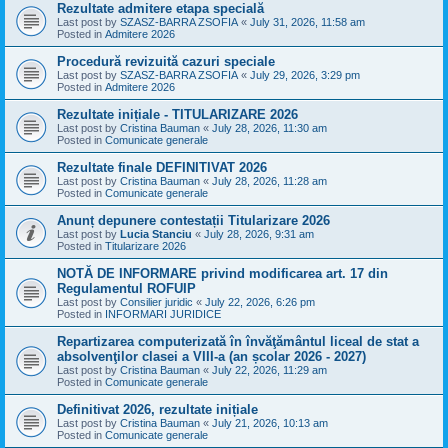
Rezultate admitere etapa specială
Last post by
SZASZ-BARRA ZSOFIA
«
July 31, 2026, 11:58 am
Posted in
Admitere 2026
Procedură revizuită cazuri speciale
Last post by
SZASZ-BARRA ZSOFIA
«
July 29, 2026, 3:29 pm
Posted in
Admitere 2026
Rezultate inițiale - TITULARIZARE 2026
Last post by
Cristina Bauman
«
July 28, 2026, 11:30 am
Posted in
Comunicate generale
Rezultate finale DEFINITIVAT 2026
Last post by
Cristina Bauman
«
July 28, 2026, 11:28 am
Posted in
Comunicate generale
Anunț depunere contestații Titularizare 2026
Last post by
Lucia Stanciu
«
July 28, 2026, 9:31 am
Posted in
Titularizare 2026
NOTĂ DE INFORMARE privind modificarea art. 17 din
Regulamentul ROFUIP
Last post by
Consilier juridic
«
July 22, 2026, 6:26 pm
Posted in
INFORMARI JURIDICE
Repartizarea computerizată în învăţământul liceal de stat a
absolvenţilor clasei a VIII-a (an școlar 2026 - 2027)
Last post by
Cristina Bauman
«
July 22, 2026, 11:29 am
Posted in
Comunicate generale
Definitivat 2026, rezultate inițiale
Last post by
Cristina Bauman
«
July 21, 2026, 10:13 am
Posted in
Comunicate generale