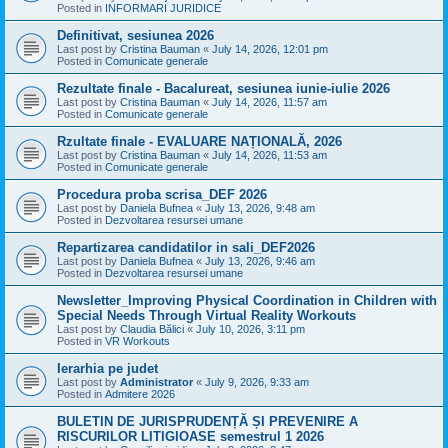
Posted in
INFORMARI JURIDICE
Definitivat, sesiunea 2026
Last post by
Cristina Bauman
«
July 14, 2026, 12:01 pm
Posted in
Comunicate generale
Rezultate finale - Bacalureat, sesiunea iunie-iulie 2026
Last post by
Cristina Bauman
«
July 14, 2026, 11:57 am
Posted in
Comunicate generale
Rzultate finale - EVALUARE NAȚIONALĂ, 2026
Last post by
Cristina Bauman
«
July 14, 2026, 11:53 am
Posted in
Comunicate generale
Procedura proba scrisa_DEF 2026
Last post by
Daniela Bufnea
«
July 13, 2026, 9:48 am
Posted in
Dezvoltarea resursei umane
Repartizarea candidatilor in sali_DEF2026
Last post by
Daniela Bufnea
«
July 13, 2026, 9:46 am
Posted in
Dezvoltarea resursei umane
Newsletter_Improving Physical Coordination in Children with
Special Needs Through Virtual Reality Workouts
Last post by
Claudia Bălici
«
July 10, 2026, 3:11 pm
Posted in
VR Workouts
Ierarhia pe judet
Last post by
Administrator
«
July 9, 2026, 9:33 am
Posted in
Admitere 2026
BULETIN DE JURISPRUDENȚĂ ȘI PREVENIRE A
RISCURILOR LITIGIOASE semestrul 1 2026