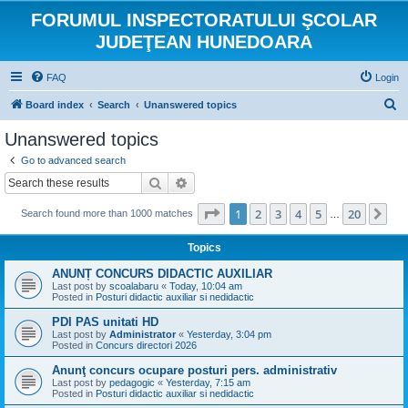
FORUMUL INSPECTORATULUI ŞCOLAR
JUDEŢEAN HUNEDOARA
FAQ
Login
S
Board index
Search
Unanswered topics
e
Unanswered topics
a
Go to advanced search
r
Search
Advanced search
c
Page
1
of
20
1
2
3
4
5
20
Ne
Search found more than 1000 matches
h
…
Topics
ANUNȚ CONCURS DIDACTIC AUXILIAR
Last post by
scoalabaru
«
Today, 10:04 am
Posted in
Posturi didactic auxiliar si nedidactic
PDI PAS unitati HD
Last post by
Administrator
«
Yesterday, 3:04 pm
Posted in
Concurs directori 2026
Anunţ concurs ocupare posturi pers. administrativ
Last post by
pedagogic
«
Yesterday, 7:15 am
Posted in
Posturi didactic auxiliar si nedidactic