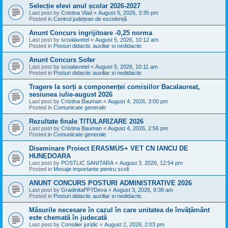
Selecție elevi anul școlar 2026-2027
Last post by
Cristina Vlad
«
August 5, 2026, 3:35 pm
Posted in
Centrul județean de excelență
Anunt Concurs ingrijitoare -0,25 norma
Last post by
scoalavetel
«
August 5, 2026, 10:12 am
Posted in
Posturi didactic auxiliar si nedidactic
Anunt Concurs Sofer
Last post by
scoalavetel
«
August 5, 2026, 10:11 am
Posted in
Posturi didactic auxiliar si nedidactic
Tragere la sorți a componenței comisiilor Bacalaureat,
sesiunea iulie-august 2026
Last post by
Cristina Bauman
«
August 4, 2026, 3:00 pm
Posted in
Comunicate generale
Rezultate finale TITULARIZARE 2026
Last post by
Cristina Bauman
«
August 4, 2026, 2:56 pm
Posted in
Comunicate generale
Diseminare Proiect ERASMUS+ VET CN IANCU DE
HUNEDOARA
Last post by
POSTLIC SANITARA
«
August 3, 2026, 12:54 pm
Posted in
Mesaje importante pentru scoli
ANUNT CONCURS POSTURI ADMINISTRATIVE 2026
Last post by
GradinitaPP7Deva
«
August 3, 2026, 9:38 am
Posted in
Posturi didactic auxiliar si nedidactic
Măsurile necesare în cazul în care unitatea de învățământ
este chemată în judecată
Last post by
Consilier juridic
«
August 2, 2026, 2:03 pm