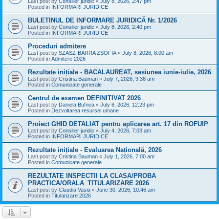
Last post by
Consilier juridic
«
July 8, 2026, 2:47 pm
Posted in
INFORMARI JURIDICE
BULETINUL DE INFORMARE JURIDICĂ Nr. 1/2026
Last post by
Consilier juridic
«
July 8, 2026, 2:40 pm
Posted in
INFORMARI JURIDICE
Proceduri admitere
Last post by
SZASZ-BARRA ZSOFIA
«
July 8, 2026, 8:00 am
Posted in
Admitere 2026
Rezultate inițiale - BACALAUREAT, sesiunea iunie-iulie, 2026
Last post by
Cristina Bauman
«
July 7, 2026, 9:38 am
Posted in
Comunicate generale
Centrul de examen DEFINITIVAT 2026
Last post by
Daniela Bufnea
«
July 6, 2026, 12:23 pm
Posted in
Dezvoltarea resursei umane
Proiect GHID DETALIAT pentru aplicarea art. 17 din ROFUIP
Last post by
Consilier juridic
«
July 4, 2026, 7:03 am
Posted in
INFORMARI JURIDICE
Rezultate inițiale - Evaluarea Națională, 2026
Last post by
Cristina Bauman
«
July 1, 2026, 7:00 am
Posted in
Comunicate generale
REZULTATE INSPECTII LA CLASA/PROBA
PRACTICA/ORALA_TITULARIZARE 2026
Last post by
Claudia Vasiu
«
June 30, 2026, 10:46 am
Posted in
Titularizare 2026