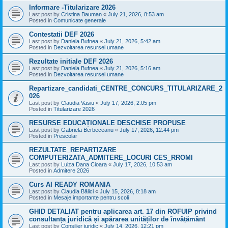
Informare -Titularizare 2026
Last post by
Cristina Bauman
«
July 21, 2026, 8:53 am
Posted in
Comunicate generale
Contestatii DEF 2026
Last post by
Daniela Bufnea
«
July 21, 2026, 5:42 am
Posted in
Dezvoltarea resursei umane
Rezultate initiale DEF 2026
Last post by
Daniela Bufnea
«
July 21, 2026, 5:16 am
Posted in
Dezvoltarea resursei umane
Repartizare_candidati_CENTRE_CONCURS_TITULARIZARE_2
026
Last post by
Claudia Vasiu
«
July 17, 2026, 2:05 pm
Posted in
Titularizare 2026
RESURSE EDUCAȚIONALE DESCHISE PROPUSE
Last post by
Gabriela Berbeceanu
«
July 17, 2026, 12:44 pm
Posted in
Prescolar
REZULTATE_REPARTIZARE
COMPUTERIZATA_ADMITERE_LOCURI CES_RROMI
Last post by
Luiza Dana Cioara
«
July 17, 2026, 10:53 am
Posted in
Admitere 2026
Curs AI READY ROMANIA
Last post by
Claudia Bălici
«
July 15, 2026, 8:18 am
Posted in
Mesaje importante pentru scoli
GHID DETALIAT pentru aplicarea art. 17 din ROFUIP privind
consultanța juridică și apărarea unităților de învățământ
Last post by
Consilier juridic
«
July 14, 2026, 12:21 pm