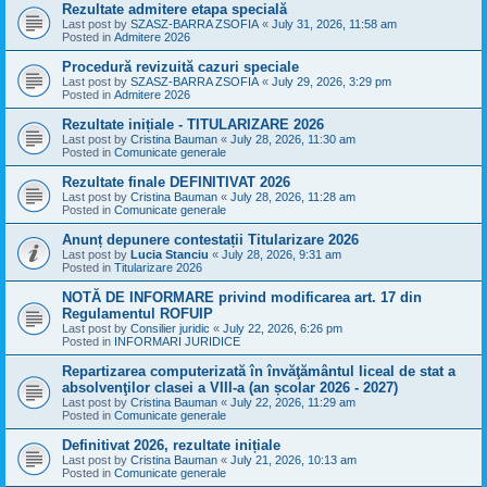
Rezultate admitere etapa specială
Last post by
SZASZ-BARRA ZSOFIA
«
July 31, 2026, 11:58 am
Posted in
Admitere 2026
Procedură revizuită cazuri speciale
Last post by
SZASZ-BARRA ZSOFIA
«
July 29, 2026, 3:29 pm
Posted in
Admitere 2026
Rezultate inițiale - TITULARIZARE 2026
Last post by
Cristina Bauman
«
July 28, 2026, 11:30 am
Posted in
Comunicate generale
Rezultate finale DEFINITIVAT 2026
Last post by
Cristina Bauman
«
July 28, 2026, 11:28 am
Posted in
Comunicate generale
Anunț depunere contestații Titularizare 2026
Last post by
Lucia Stanciu
«
July 28, 2026, 9:31 am
Posted in
Titularizare 2026
NOTĂ DE INFORMARE privind modificarea art. 17 din
Regulamentul ROFUIP
Last post by
Consilier juridic
«
July 22, 2026, 6:26 pm
Posted in
INFORMARI JURIDICE
Repartizarea computerizată în învăţământul liceal de stat a
absolvenţilor clasei a VIII-a (an școlar 2026 - 2027)
Last post by
Cristina Bauman
«
July 22, 2026, 11:29 am
Posted in
Comunicate generale
Definitivat 2026, rezultate inițiale
Last post by
Cristina Bauman
«
July 21, 2026, 10:13 am
Posted in
Comunicate generale