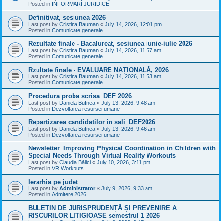
Posted in
INFORMARI JURIDICE
Definitivat, sesiunea 2026
Last post by
Cristina Bauman
«
July 14, 2026, 12:01 pm
Posted in
Comunicate generale
Rezultate finale - Bacalureat, sesiunea iunie-iulie 2026
Last post by
Cristina Bauman
«
July 14, 2026, 11:57 am
Posted in
Comunicate generale
Rzultate finale - EVALUARE NAȚIONALĂ, 2026
Last post by
Cristina Bauman
«
July 14, 2026, 11:53 am
Posted in
Comunicate generale
Procedura proba scrisa_DEF 2026
Last post by
Daniela Bufnea
«
July 13, 2026, 9:48 am
Posted in
Dezvoltarea resursei umane
Repartizarea candidatilor in sali_DEF2026
Last post by
Daniela Bufnea
«
July 13, 2026, 9:46 am
Posted in
Dezvoltarea resursei umane
Newsletter_Improving Physical Coordination in Children with
Special Needs Through Virtual Reality Workouts
Last post by
Claudia Bălici
«
July 10, 2026, 3:11 pm
Posted in
VR Workouts
Ierarhia pe judet
Last post by
Administrator
«
July 9, 2026, 9:33 am
Posted in
Admitere 2026
BULETIN DE JURISPRUDENȚĂ ȘI PREVENIRE A
RISCURILOR LITIGIOASE semestrul 1 2026