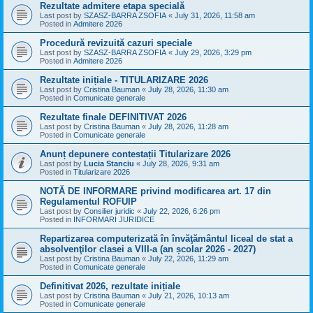
Rezultate admitere etapa specială
Last post by
SZASZ-BARRA ZSOFIA
«
July 31, 2026, 11:58 am
Posted in
Admitere 2026
Procedură revizuită cazuri speciale
Last post by
SZASZ-BARRA ZSOFIA
«
July 29, 2026, 3:29 pm
Posted in
Admitere 2026
Rezultate inițiale - TITULARIZARE 2026
Last post by
Cristina Bauman
«
July 28, 2026, 11:30 am
Posted in
Comunicate generale
Rezultate finale DEFINITIVAT 2026
Last post by
Cristina Bauman
«
July 28, 2026, 11:28 am
Posted in
Comunicate generale
Anunț depunere contestații Titularizare 2026
Last post by
Lucia Stanciu
«
July 28, 2026, 9:31 am
Posted in
Titularizare 2026
NOTĂ DE INFORMARE privind modificarea art. 17 din
Regulamentul ROFUIP
Last post by
Consilier juridic
«
July 22, 2026, 6:26 pm
Posted in
INFORMARI JURIDICE
Repartizarea computerizată în învăţământul liceal de stat a
absolvenţilor clasei a VIII-a (an școlar 2026 - 2027)
Last post by
Cristina Bauman
«
July 22, 2026, 11:29 am
Posted in
Comunicate generale
Definitivat 2026, rezultate inițiale
Last post by
Cristina Bauman
«
July 21, 2026, 10:13 am
Posted in
Comunicate generale