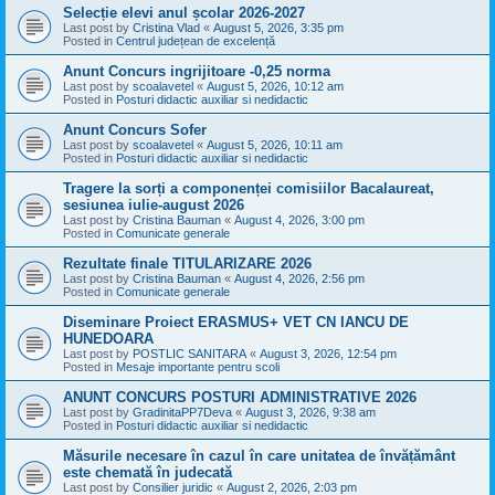
Selecție elevi anul școlar 2026-2027
Last post by
Cristina Vlad
«
August 5, 2026, 3:35 pm
Posted in
Centrul județean de excelență
Anunt Concurs ingrijitoare -0,25 norma
Last post by
scoalavetel
«
August 5, 2026, 10:12 am
Posted in
Posturi didactic auxiliar si nedidactic
Anunt Concurs Sofer
Last post by
scoalavetel
«
August 5, 2026, 10:11 am
Posted in
Posturi didactic auxiliar si nedidactic
Tragere la sorți a componenței comisiilor Bacalaureat,
sesiunea iulie-august 2026
Last post by
Cristina Bauman
«
August 4, 2026, 3:00 pm
Posted in
Comunicate generale
Rezultate finale TITULARIZARE 2026
Last post by
Cristina Bauman
«
August 4, 2026, 2:56 pm
Posted in
Comunicate generale
Diseminare Proiect ERASMUS+ VET CN IANCU DE
HUNEDOARA
Last post by
POSTLIC SANITARA
«
August 3, 2026, 12:54 pm
Posted in
Mesaje importante pentru scoli
ANUNT CONCURS POSTURI ADMINISTRATIVE 2026
Last post by
GradinitaPP7Deva
«
August 3, 2026, 9:38 am
Posted in
Posturi didactic auxiliar si nedidactic
Măsurile necesare în cazul în care unitatea de învățământ
este chemată în judecată
Last post by
Consilier juridic
«
August 2, 2026, 2:03 pm