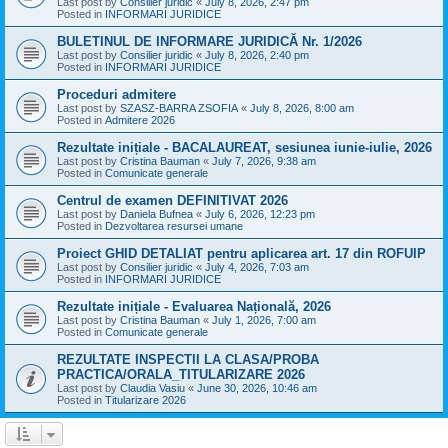
Last post by
Consilier juridic
«
July 8, 2026, 2:47 pm
Posted in
INFORMARI JURIDICE
BULETINUL DE INFORMARE JURIDICĂ Nr. 1/2026
Last post by
Consilier juridic
«
July 8, 2026, 2:40 pm
Posted in
INFORMARI JURIDICE
Proceduri admitere
Last post by
SZASZ-BARRA ZSOFIA
«
July 8, 2026, 8:00 am
Posted in
Admitere 2026
Rezultate inițiale - BACALAUREAT, sesiunea iunie-iulie, 2026
Last post by
Cristina Bauman
«
July 7, 2026, 9:38 am
Posted in
Comunicate generale
Centrul de examen DEFINITIVAT 2026
Last post by
Daniela Bufnea
«
July 6, 2026, 12:23 pm
Posted in
Dezvoltarea resursei umane
Proiect GHID DETALIAT pentru aplicarea art. 17 din ROFUIP
Last post by
Consilier juridic
«
July 4, 2026, 7:03 am
Posted in
INFORMARI JURIDICE
Rezultate inițiale - Evaluarea Națională, 2026
Last post by
Cristina Bauman
«
July 1, 2026, 7:00 am
Posted in
Comunicate generale
REZULTATE INSPECTII LA CLASA/PROBA
PRACTICA/ORALA_TITULARIZARE 2026
Last post by
Claudia Vasiu
«
June 30, 2026, 10:46 am
Posted in
Titularizare 2026