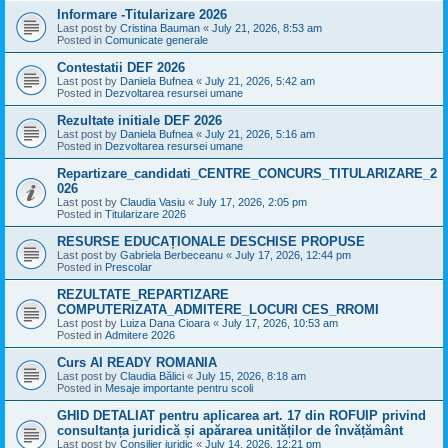
Informare -Titularizare 2026
Last post by
Cristina Bauman
«
July 21, 2026, 8:53 am
Posted in
Comunicate generale
Contestatii DEF 2026
Last post by
Daniela Bufnea
«
July 21, 2026, 5:42 am
Posted in
Dezvoltarea resursei umane
Rezultate initiale DEF 2026
Last post by
Daniela Bufnea
«
July 21, 2026, 5:16 am
Posted in
Dezvoltarea resursei umane
Repartizare_candidati_CENTRE_CONCURS_TITULARIZARE_2
026
Last post by
Claudia Vasiu
«
July 17, 2026, 2:05 pm
Posted in
Titularizare 2026
RESURSE EDUCAȚIONALE DESCHISE PROPUSE
Last post by
Gabriela Berbeceanu
«
July 17, 2026, 12:44 pm
Posted in
Prescolar
REZULTATE_REPARTIZARE
COMPUTERIZATA_ADMITERE_LOCURI CES_RROMI
Last post by
Luiza Dana Cioara
«
July 17, 2026, 10:53 am
Posted in
Admitere 2026
Curs AI READY ROMANIA
Last post by
Claudia Bălici
«
July 15, 2026, 8:18 am
Posted in
Mesaje importante pentru scoli
GHID DETALIAT pentru aplicarea art. 17 din ROFUIP privind
consultanța juridică și apărarea unităților de învățământ
Last post by
Consilier juridic
«
July 14, 2026, 12:21 pm