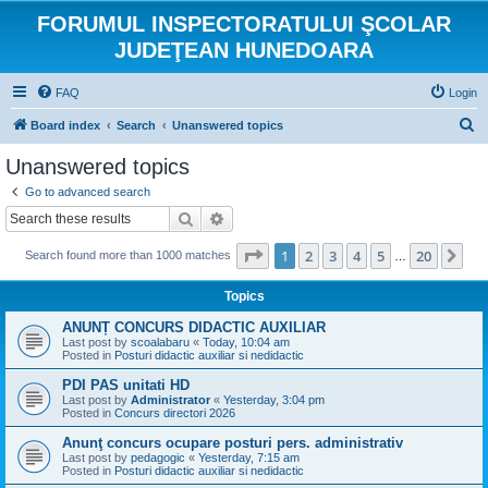
FORUMUL INSPECTORATULUI ŞCOLAR
JUDEŢEAN HUNEDOARA
FAQ
Login
S
Board index
Search
Unanswered topics
e
Unanswered topics
a
Go to advanced search
r
Search
Advanced search
c
Page
1
of
20
1
2
3
4
5
20
Ne
Search found more than 1000 matches
h
…
Topics
ANUNȚ CONCURS DIDACTIC AUXILIAR
Last post by
scoalabaru
«
Today, 10:04 am
Posted in
Posturi didactic auxiliar si nedidactic
PDI PAS unitati HD
Last post by
Administrator
«
Yesterday, 3:04 pm
Posted in
Concurs directori 2026
Anunţ concurs ocupare posturi pers. administrativ
Last post by
pedagogic
«
Yesterday, 7:15 am
Posted in
Posturi didactic auxiliar si nedidactic